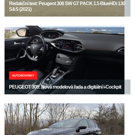
Redakční test: Peugeot 308 SW GT PACK 1.5 BlueHDi 130
S&S (2021)
AUTONOVINKY
PEUGEOT 308: Nová modelová řada a digitální i-Cockpit