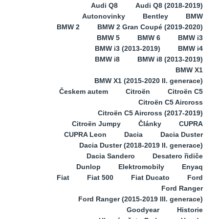
Audi Q8
Audi Q8 (2018-2019)
Autonovinky
Bentley
BMW
BMW 2
BMW 2 Gran Coupé (2019-2020)
BMW 5
BMW 6
BMW i3
BMW i3 (2013-2019)
BMW i4
BMW i8
BMW i8 (2013-2019)
BMW X1
BMW X1 (2015-2020 II. generace)
Českem autem
Citroën
Citroën C5
Citroën C5 Aircross
Citroën C5 Aircross (2017-2019)
Citroën Jumpy
Články
CUPRA
CUPRA Leon
Dacia
Dacia Duster
Dacia Duster (2018-2019 II. generace)
Dacia Sandero
Desatero řidiče
Dunlop
Elektromobily
Enyaq
Fiat
Fiat 500
Fiat Ducato
Ford
Ford Ranger
Ford Ranger (2015-2019 III. generace)
Goodyear
Historie