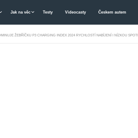
Jak na věc
Testy
Videocasty
Českem autem
OMINUJE ŽEBŘÍČKU P3 CHARGING INDEX 2024 RYCHLOSTÍ NABÍJENÍ I NÍZKOU SPO