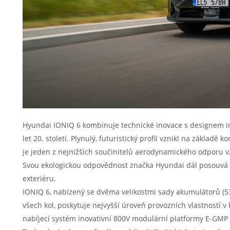
Hyundai IONIQ 6 kombinuje technické inovace s designem i
let 20. století. Plynulý, futuristický profil vznikl na základ
je jeden z nejnižších součinitelů aerodynamického odporu v
Svou ekologickou odpovědnost značka Hyundai dál posouvá vy
exteriéru.
IONIQ 6, nabízený se dvěma velikostmi sady akumulátorů (
všech kol, poskytuje nejvyšší úroveň provozních vlastností v 
nabíjecí systém inovativní 800V modulární platformy E-GMP