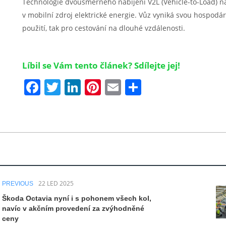
Technologie dvousměrného nabíjení V2L (Vehicle-to-Load) nav
v mobilní zdroj elektrické energie. Vůz vyniká svou hospodár
použití, tak pro cestování na dlouhé vzdálenosti.
Líbil se Vám tento článek? Sdílejte jej!
Facebook
Twitter
LinkedIn
Pinterest
Email
Share
22 LED 2025
PREVIOUS
Škoda Octavia nyní i s pohonem všech kol,
navíc v akčním provedení za zvýhodněné
ceny