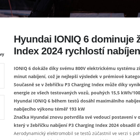
Hyundai IONIQ 6 dominuje 
Index 2024 rychlostí nabíjen
vy
IONIQ 6 dokáže díky svému 800V elektrickému systému z
minut nabíjení, což je nejlepší výsledek v prémiové kategor
Současně se v žebříčku P3 Charging Index může díky vynik
energie ze všech testovaných vozů, pouhých 15,5 kWh/10
Hyundai IONIQ 6 během testů dosáhl maximálního nabíje
nabíjecího výkonu téměř 193 kW
Značka Hyundai znovu potvrdila své vedoucí postavení v 
který v žebříčku nabíjení P3 Charging Index 2024 obsadil 
Aerodynamický elektromobil se testů zúčastnil ve verzi s 