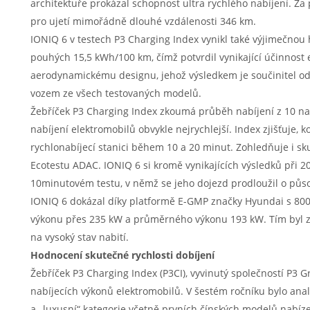
architektuře prokázal schopnost ultra rychlého nabíjení. Za 
pro ujetí mimořádně dlouhé vzdálenosti 346 km.
IONIQ 6 v testech P3 Charging Index vynikl také výjimečnou
pouhých 15,5 kWh/100 km, čímž potvrdil vynikající účinnost
aerodynamickému designu, jehož výsledkem je součinitel o
vozem ze všech testovaných modelů.
Žebříček P3 Charging Index zkoumá průběh nabíjení z 10 na
nabíjení elektromobilů obvykle nejrychlejší. Index zjišťuje, k
rychlonabíjecí stanici během 10 a 20 minut. Zohledňuje i s
Ecotestu ADAC. IONIQ 6 si kromě vynikajících výsledků při 2
10minutovém testu, v němž se jeho dojezd prodloužil o půs
IONIQ 6 dokázal díky platformě E-GMP značky Hyundai s 800V
výkonu přes 235 kW a průměrného výkonu 193 kW. Tím byl zaj
na vysoký stav nabití.
Hodnocení skutečné rychlosti dobíjení
Žebříček P3 Charging Index (P3CI), vyvinutý společností P3 G
nabíjecích výkonů elektromobilů. V šestém ročníku bylo ana
a „luxusní“ kategorie včetně prvních čínských modelů nabíz