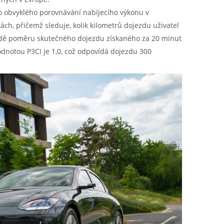
o obvyklého porovnávání nabíjecího výkonu v
ách, přičemž sleduje, kolik kilometrů dojezdu uživatel
ladě poměru skutečného dojezdu získaného za 20 minut
odnotou P3CI je 1,0, což odpovídá dojezdu 300