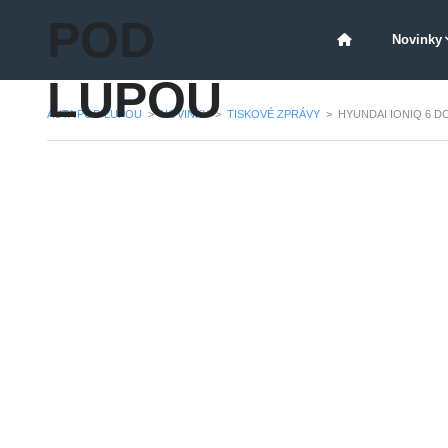
POD
Novinky
LUPOU
AUTA POD LUPOU
>
NOVINKY
>
TISKOVÉ ZPRÁVY
>
HYUNDAI IONIQ 6 D