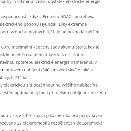
pouhých 20 minut získal dostatek elektrické energie
 hospodárností, když v Ecotestu ADAC spotřeboval
 elektrického pohonu Hyundai. Díky extrémně
dporu vzduchu pouhých 0,21, je nejhospodárnějším
 80 % maximální kapacity sady akumulátorů, kdy je
olik kilometrů reálného dojezdu lze získat na
kutečnou spotřebu elektrické energie naměřenou v
0minutovém nabíjení (346 km) vedl skvěle také v
obivých 234 km.
 elektrickou sítí dosáhnout nejvyššího nabíjecího
ištěn optimální výkon i při delším nabíjení z nízkého
roup v roce 2019, slouží jako měřítko pro porovnávání
lyzováno 22 elektromobilů rozdělených do „prémiové“
ených v Evropě.