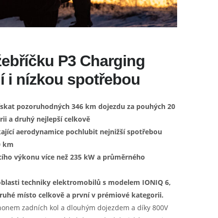
žebříčku P3 Charging
í i nízkou spotřebou
ískat pozoruhodných 346 km dojezdu za pouhých 20
ii a druhý nejlepší celkově
ající aerodynamice pochlubit nejnižší spotřebou
0 km
cího výkonu více než 235 kW a průměrného
oblasti techniky elektromobilů s modelem IONIQ 6,
druhé místo celkově a první v prémiové kategorii.
pohonem zadních kol a dlouhým dojezdem a díky 800V