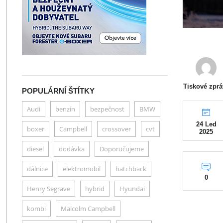
Tiskové zprá
POPULÁRNÍ ŠTÍTKY
Audi
benzín
bezpečnost
BMW
24 Led
boxer
Campbell
crossover
cvt
2025
diesel
dodávka
Doporučujeme
dálnice
elektromobil
hatchback
0
Henry Segrave
hybrid
Hyundai
kombi
Malcolm Campbell