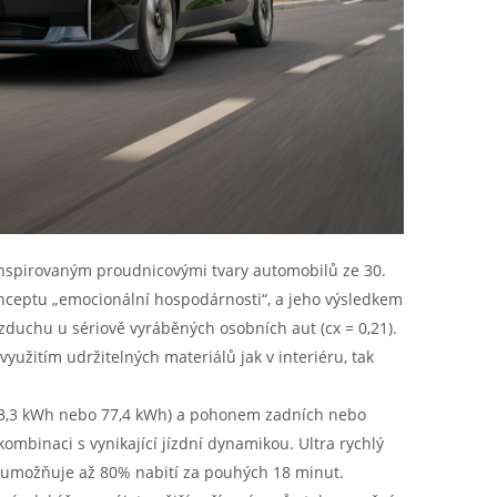
nspirovaným proudnicovými tvary automobilů ze 30.
ě konceptu „emocionální hospodárnosti“, a jeho výsledkem
zduchu u sériově vyráběných osobních aut (cx = 0,21).
užitím udržitelných materiálů jak v interiéru, tak
53,3 kWh nebo 77,4 kWh) a pohonem zadních nebo
kombinaci s vynikající jízdní dynamikou. Ultra rychlý
 umožňuje až 80% nabití za pouhých 18 minut.