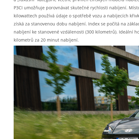
P3CI umožňuje porovnávat skutečné rychlosti nabíjení. Míst
kilowattech používá údaje o spotřebě vozu a nabíjecích křivk
získá za stanovenou dobu nabíjení. Index se počítá na zák
nabíjení ke stanovené vzdálenosti (300 kilometrů). Ideální h
kilometrů za 20 minut nabíjení.