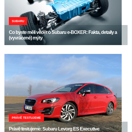
SUBARU
Co byste měli vědět o Subaru e-BOXER: Fakta, detaily a
(vyvrácené) mýty
PRÁVĚ TESTUJEME
Právě testujeme: Subaru Levorg ES Executive