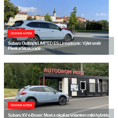
ČESKEM AUTEM
Subaru Outback LIMITED ES Lineartronic: Výlet směr
Písek a Strakonice
ČESKEM AUTEM
Subaru XV e-Boxer: Most a okolí za volantem mild-hybridu