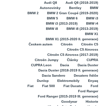
Audi Q8
Audi Q8 (2018-2019)
Autonovinky
Bentley
BMW
BMW 2
BMW 2 Gran Coupé (2019-2020)
BMW 5
BMW 6
BMW i3
BMW i3 (2013-2019)
BMW i4
BMW i8
BMW i8 (2013-2019)
BMW X1
BMW X1 (2015-2020 II. generace)
Českem autem
Citroën
Citroën C5
Citroën C5 Aircross
Citroën C5 Aircross (2017-2019)
Citroën Jumpy
Články
CUPRA
CUPRA Leon
Dacia
Dacia Duster
Dacia Duster (2018-2019 II. generace)
Dacia Sandero
Desatero řidiče
Dunlop
Elektromobily
Enyaq
Fiat
Fiat 500
Fiat Ducato
Ford
Ford Ranger
Ford Ranger (2015-2019 III. generace)
Goodyear
Historie