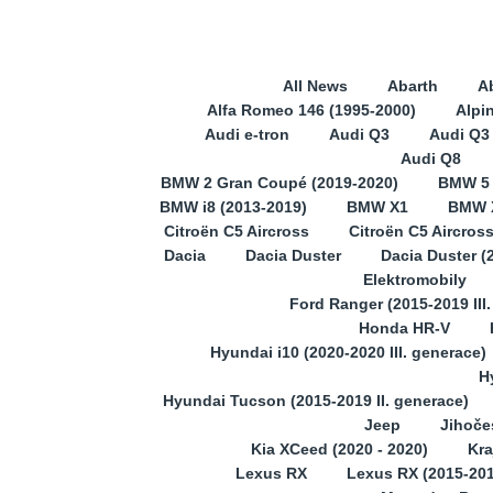
All News
Abarth
A
Alfa Romeo 146 (1995-2000)
Alpi
Audi e-tron
Audi Q3
Audi Q3 
Audi Q8
BMW 2 Gran Coupé (2019-2020)
BMW 5
BMW i8 (2013-2019)
BMW X1
BMW X
Citroën C5 Aircross
Citroën C5 Aircros
Dacia
Dacia Duster
Dacia Duster (
Elektromobily
Ford Ranger (2015-2019 III
Honda HR-V
Hyundai i10 (2020-2020 III. generace)
H
Hyundai Tucson (2015-2019 II. generace)
Jeep
Jihoče
Kia XCeed (2020 - 2020)
Kra
Lexus RX
Lexus RX (2015-201