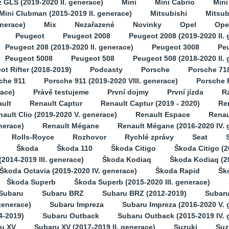
GLS (2019-2020 II. generace)
Mini
Mini Cabrio
Min
Mini Clubman (2015-2019 II. generace)
Mitsubishi
Mitsub
enerace)
Mix
Nezařazené
Novinky
Opel
Opel
Peugeot
Peugeot 2008
Peugeot 2008 (2019-2020 II. 
Peugeot 208 (2019-2020 II. generace)
Peugeot 3008
Pe
Peugeot 5008
Peugeot 508
Peugeot 508 (2018-2020 II.
ot Rifter (2018-2019)
Podcasty
Porsche
Porsche 71
che 911
Porsche 911 (2019-2020 VIII. generace)
Porsche 
race)
Právě testujeme
První dojmy
První jízda
Ra
ult
Renault Captur
Renault Captur (2019 - 2020)
Ren
ault Clio (2019-2020 V. generace)
Renault Espace
Renau
nerace)
Renault Mégane
Renault Mégane (2016-2020 IV. 
Rolls-Royce
Rozhovor
Rychlé zprávy
Seat
Škoda
Škoda 110
Škoda Citigo
Škoda Citigo (2
2014-2019 III. generace)
Škoda Kodiaq
Škoda Kodiaq (2
Škoda Octavia (2019-2020 IV. generace)
Škoda Rapid
Šk
Škoda Superb
Škoda Superb (2015-2020 III. generace)
Subaru
Subaru BRZ
Subaru BRZ (2012-2019)
Subaru
generace)
Subaru Impreza
Subaru Impreza (2016-2020 V. 
4-2019)
Subaru Outback
Subaru Outback (2015-2019 IV. 
u XV
Subaru XV (2017-2019 II. generace)
Suzuki
Suz