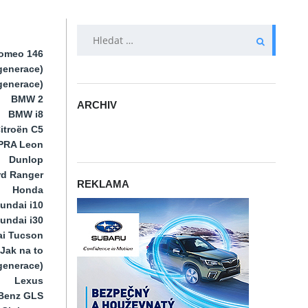
VYHLEDÁVÁNÍ
Romeo 146
generace)
 generace)
BMW 2
ARCHIV
BMW i8
ARCHIV
itroën C5
PRA Leon
Dunlop
rd Ranger
REKLAMA
Honda
undai i10
undai i30
i Tucson
Jak na to
 generace)
Lexus
Benz GLS