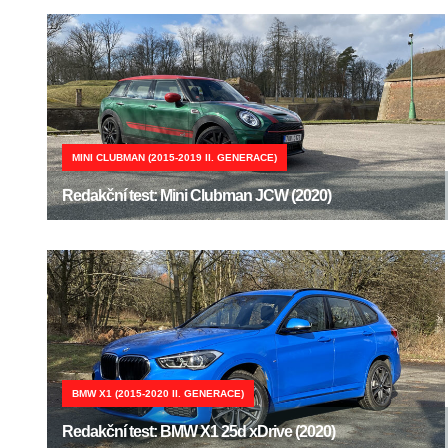
MINI CLUBMAN (2015-2019 II. GENERACE)
Redakční test: Mini Clubman JCW (2020)
BMW X1 (2015-2020 II. GENERACE)
Redakční test: BMW X1 25d xDrive (2020)