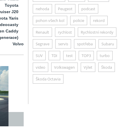
Toyota
nehoda
Peugeot
podcast
uiser J20
ota Yaris
pohon všech kol
policie
rekord
ideocasty
en Caddy
Renault
rychlost
Rychlostní rekordy
generace)
Segrave
servis
spotřeba
Subaru
Volvo
SUV
TDI
test
TOP3
turbo
video
Volkswagen
Výlet
Škoda
Škoda Octavia