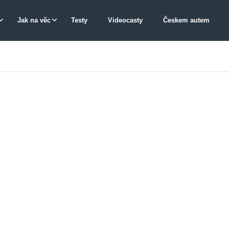
Jak na věc
Testy
Videocasty
Českem autem