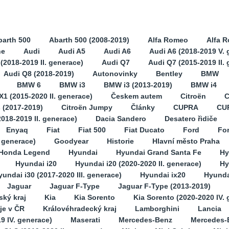
barth 500
Abarth 500 (2008-2019)
Alfa Romeo
Alfa 
ne
Audi
Audi A5
Audi A6
Audi A6 (2018-2019 V. 
(2018-2019 II. generace)
Audi Q7
Audi Q7 (2015-2019 II.
Audi Q8 (2018-2019)
Autonovinky
Bentley
BMW
BMW 6
BMW i3
BMW i3 (2013-2019)
BMW i4
1 (2015-2020 II. generace)
Českem autem
Citroën
C
s (2017-2019)
Citroën Jumpy
Články
CUPRA
CU
2018-2019 II. generace)
Dacia Sandero
Desatero řidiče
Enyaq
Fiat
Fiat 500
Fiat Ducato
Ford
Fo
. generace)
Goodyear
Historie
Hlavní město Praha
Honda Legend
Hyundai
Hyundai Grand Santa Fe
Hy
Hyundai i20
Hyundai i20 (2020-2020 II. generace)
Hy
yundai i30 (2017-2020 III. generace)
Hyundai ix20
Hyunda
Jaguar
Jaguar F-Type
Jaguar F-Type (2013-2019)
ský kraj
Kia
Kia Sorento
Kia Sorento (2020-2020 IV.
je v ČR
Královéhradecký kraj
Lamborghini
Lancia
9 IV. generace)
Maserati
Mercedes-Benz
Mercedes-