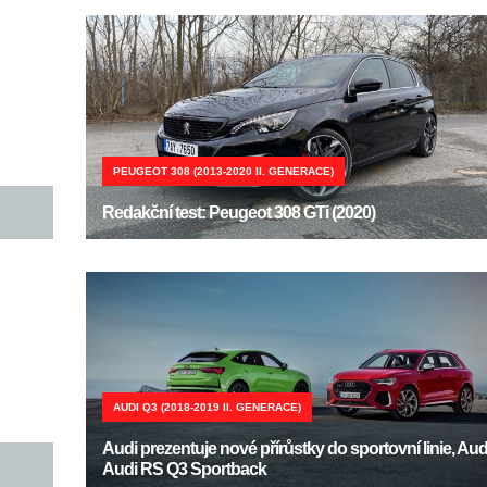
PEUGEOT 308 (2013-2020 II. GENERACE)
Redakční test: Peugeot 308 GTi (2020)
AUDI Q3 (2018-2019 II. GENERACE)
Audi prezentuje nové přírůstky do sportovní linie, Au
Audi RS Q3 Sportback