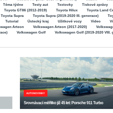
Téma týdne
Testy aut
Textovky
Tiskové zprávy
Toyota GT86 (2012-2019)
Toyota Hilux
Toyota Land Cr
Toyota Supra
Toyota Supra (2019-2020 III. generace)
Toy
Tutorial
Ústecký kraj
Užitkové vozy
Video
V
swagen Arteon
Volkswagen Arteon (2017-2020)
Volkswag
race)
Volkswagen Golf
Volkswagen Golf (2019-2020 VIII. 
AUTONOVINKY
Srovnávací měřítko již 45 let: Porsche 911 Turbo