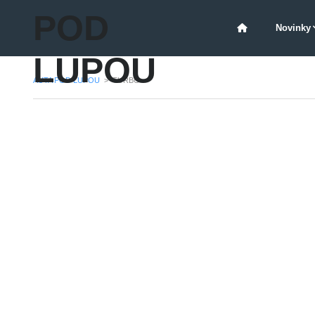
POD
Novinky
LUPOU
AUTA POD LUPOU
>
TURBO