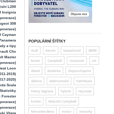
i Clubman
ishi L200
 Insignia
generace)
ugeot 308
 generace)
8 Cayman
Panamera
POPULÁRNÍ ŠTÍTKY
dy a tipy
Audi
benzín
bezpečnost
BMW
ault Clio
lt Master
boxer
Campbell
crossover
cvt
generace)
Seat Leon
diesel
dodávka
Doporučujeme
011-2019)
017-2020)
dálnice
elektromobil
hatchback
oda Scala
Statistiky
Henry Segrave
hybrid
Hyundai
 Forester
kombi
Malcolm Campbell
generace)
generace)
Mercedes-Benz
motor
motorky
uki Vitara