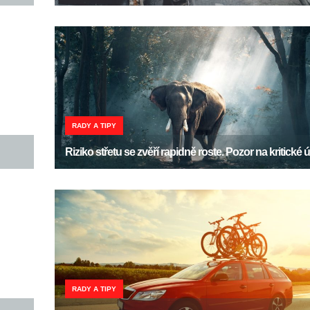
RADY A TIPY
Riziko střetu se zvěří rapidně roste. Pozor na kritické
RADY A TIPY