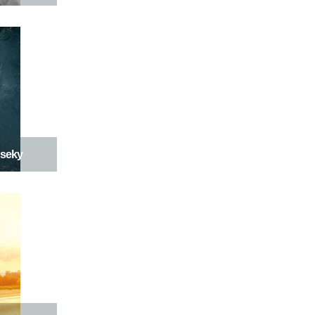
 úseky