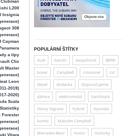
i Clubman
ishi L200
 Insignia
generace)
ugeot 308
 generace)
8 Cayman
Panamera
POPULÁRNÍ ŠTÍTKY
dy a tipy
Audi
benzín
bezpečnost
BMW
ault Clio
lt Master
boxer
Campbell
crossover
cvt
generace)
Seat Leon
diesel
dodávka
Doporučujeme
011-2019)
017-2020)
dálnice
elektromobil
hatchback
oda Scala
Statistiky
Henry Segrave
hybrid
Hyundai
 Forester
kombi
Malcolm Campbell
generace)
generace)
Mercedes-Benz
motor
motorky
uki Vitara