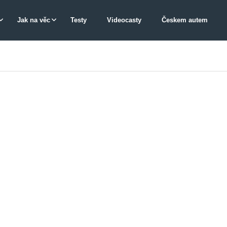
Jak na věc
Testy
Videocasty
Českem autem