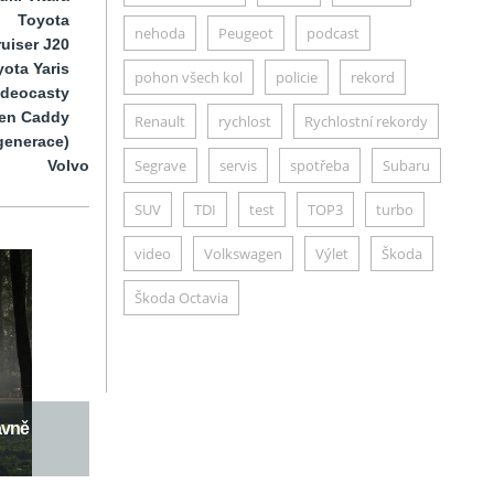
Toyota
nehoda
Peugeot
podcast
uiser J20
ota Yaris
pohon všech kol
policie
rekord
ideocasty
en Caddy
Renault
rychlost
Rychlostní rekordy
generace)
Segrave
servis
spotřeba
Subaru
Volvo
SUV
TDI
test
TOP3
turbo
video
Volkswagen
Výlet
Škoda
Škoda Octavia
avně