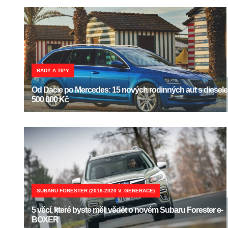
RADY A TIPY
Od Dacie po Mercedes: 15 nových rodinných aut s diesel
500 000 Kč
SUBARU FORESTER (2018-2020 V. GENERACE)
5 věcí, které byste měli vědět o novém Subaru Forester e-
BOXER