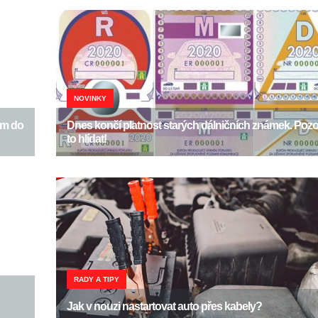
NOVINKY
em do
Dnes končí platnost starých dálničních známek. Poz
to hlídat!
RADY A TIPY
Jak v nouzi nastartovat auto přes kabely?