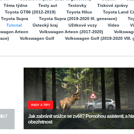
Téma týdne
Testy aut
Textovky
Tiskové zprávy
Toyota GT86 (2012-2019)
Toyota Hilux
Toyota Land Cr
Toyota Supra
Toyota Supra (2019-2020 III. generace)
Toy
Tutorial
Ústecký kraj
Užitkové vozy
Video
V
swagen Arteon
Volkswagen Arteon (2017-2020)
Volkswag
race)
Volkswagen Golf
Volkswagen Golf (2019-2020 VIII. 
RADY A TIPY
lls?
Jak zabránit srážce se zvěří? Pomohou asistenti, a hl
obezřetnost