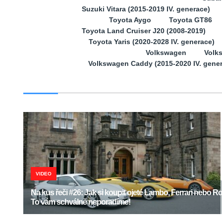
Suzuki Vitara (2015-2019 IV. generace)
Toyota Aygo
Toyota GT86
Toyota Land Cruiser J20 (2008-2019)
Toyota Yaris (2020-2028 IV. generace)
Volkswagen
Volk
Volkswagen Caddy (2015-2020 IV. gene
VIDEO
Na kus řeči #26: Jak si koupit ojeté Lambo, Ferrari nebo Ro
To vám schválně neporadíme!