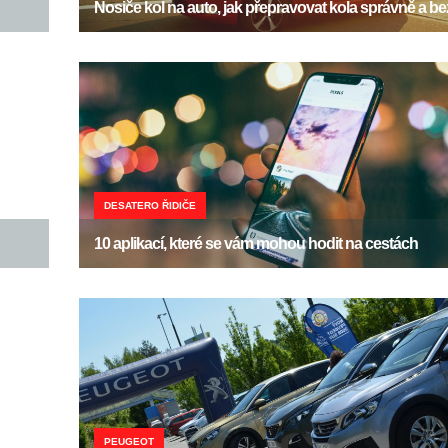
Nosiče kol na auto, jak přepravovat kola správně a 
DESATERO ŘIDIČE
10 aplikací, které se vám mohou hodit na cestách
PEUGEOT