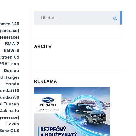
VYHLEDÁVÁNÍ
Romeo 146
generace)
 generace)
BMW 2
ARCHIV
BMW i8
ARCHIV
itroën C5
PRA Leon
Dunlop
rd Ranger
REKLAMA
Honda
undai i10
undai i30
i Tucson
Jak na to
 generace)
Lexus
Benz GLS