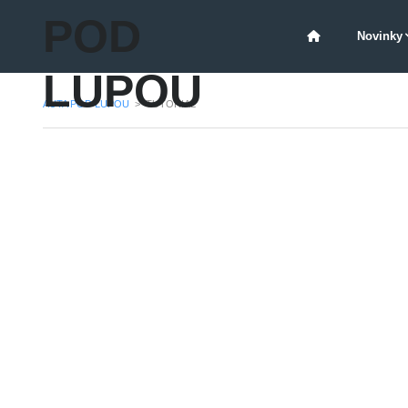
POD
Novinky
LUPOU
AUTA POD LUPOU
>
TUTORIAL