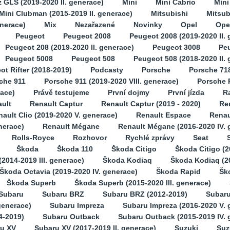
GLS (2019-2020 II. generace)
Mini
Mini Cabrio
Min
Mini Clubman (2015-2019 II. generace)
Mitsubishi
Mitsub
enerace)
Mix
Nezařazené
Novinky
Opel
Opel
Peugeot
Peugeot 2008
Peugeot 2008 (2019-2020 II. 
Peugeot 208 (2019-2020 II. generace)
Peugeot 3008
Pe
Peugeot 5008
Peugeot 508
Peugeot 508 (2018-2020 II.
ot Rifter (2018-2019)
Podcasty
Porsche
Porsche 71
che 911
Porsche 911 (2019-2020 VIII. generace)
Porsche 
race)
Právě testujeme
První dojmy
První jízda
Ra
ult
Renault Captur
Renault Captur (2019 - 2020)
Ren
ault Clio (2019-2020 V. generace)
Renault Espace
Renau
nerace)
Renault Mégane
Renault Mégane (2016-2020 IV. 
Rolls-Royce
Rozhovor
Rychlé zprávy
Seat
Škoda
Škoda 110
Škoda Citigo
Škoda Citigo (2
2014-2019 III. generace)
Škoda Kodiaq
Škoda Kodiaq (2
Škoda Octavia (2019-2020 IV. generace)
Škoda Rapid
Šk
Škoda Superb
Škoda Superb (2015-2020 III. generace)
Subaru
Subaru BRZ
Subaru BRZ (2012-2019)
Subaru
generace)
Subaru Impreza
Subaru Impreza (2016-2020 V. 
4-2019)
Subaru Outback
Subaru Outback (2015-2019 IV. 
u XV
Subaru XV (2017-2019 II. generace)
Suzuki
Suz