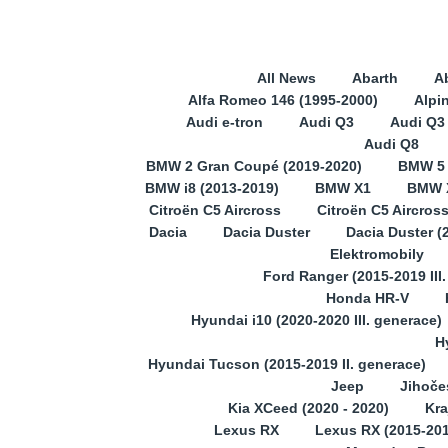
All News
Abarth
A
Alfa Romeo 146 (1995-2000)
Alpi
Audi e-tron
Audi Q3
Audi Q3 
Audi Q8
BMW 2 Gran Coupé (2019-2020)
BMW 5
BMW i8 (2013-2019)
BMW X1
BMW X
Citroën C5 Aircross
Citroën C5 Aircros
Dacia
Dacia Duster
Dacia Duster (
Elektromobily
Ford Ranger (2015-2019 III
Honda HR-V
Hyundai i10 (2020-2020 III. generace)
H
Hyundai Tucson (2015-2019 II. generace)
Jeep
Jihoče
Kia XCeed (2020 - 2020)
Kra
Lexus RX
Lexus RX (2015-201