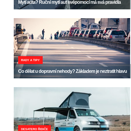
Mytí auta? Ruční mytí aut svépomocí má svá pravidla
RADY A TIPY
Co dělat u dopravní nehody? Základem je neztratit hlavu
DESATERO ŘIDIČE