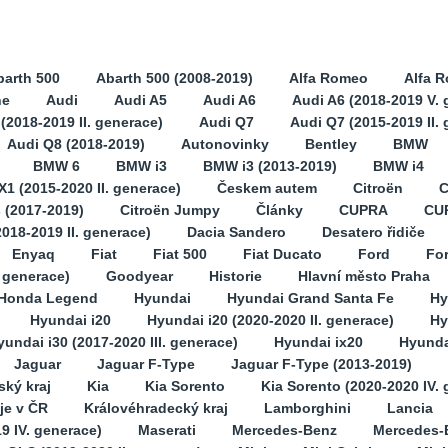
barth 500
Abarth 500 (2008-2019)
Alfa Romeo
Alfa 
ne
Audi
Audi A5
Audi A6
Audi A6 (2018-2019 V. 
(2018-2019 II. generace)
Audi Q7
Audi Q7 (2015-2019 II.
Audi Q8 (2018-2019)
Autonovinky
Bentley
BMW
BMW 6
BMW i3
BMW i3 (2013-2019)
BMW i4
1 (2015-2020 II. generace)
Českem autem
Citroën
C
s (2017-2019)
Citroën Jumpy
Články
CUPRA
CU
2018-2019 II. generace)
Dacia Sandero
Desatero řidiče
Enyaq
Fiat
Fiat 500
Fiat Ducato
Ford
Fo
. generace)
Goodyear
Historie
Hlavní město Praha
Honda Legend
Hyundai
Hyundai Grand Santa Fe
Hy
Hyundai i20
Hyundai i20 (2020-2020 II. generace)
Hy
yundai i30 (2017-2020 III. generace)
Hyundai ix20
Hyunda
Jaguar
Jaguar F-Type
Jaguar F-Type (2013-2019)
ský kraj
Kia
Kia Sorento
Kia Sorento (2020-2020 IV.
je v ČR
Královéhradecký kraj
Lamborghini
Lancia
9 IV. generace)
Maserati
Mercedes-Benz
Mercedes-