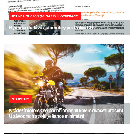
HYUNDAI TUCSON (2015-2019 II. GENERACE)
Hyundai dodává automobily pro Policii ČR
STATISTIKY
Krádeží motorek se podaří objasnit kolem dvaceti procent.
U závodních strojů je šance minimální