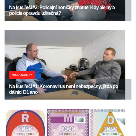
Na kus řeči #2: Policejní honičky známe. Kdy ale byla
policie opravdu užitečná?
VIDEOCASTY
Na kus řeči #1: Koronavirus není nebezpečný, jízda po
dálnici D1 ano