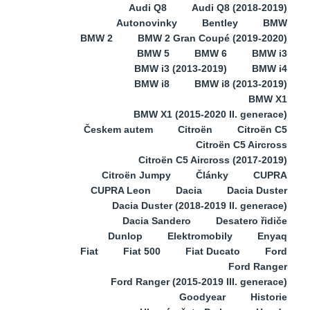
Audi Q8
Audi Q8 (2018-2019)
Autonovinky
Bentley
BMW
BMW 2
BMW 2 Gran Coupé (2019-2020)
BMW 5
BMW 6
BMW i3
BMW i3 (2013-2019)
BMW i4
BMW i8
BMW i8 (2013-2019)
BMW X1
BMW X1 (2015-2020 II. generace)
Českem autem
Citroën
Citroën C5
Citroën C5 Aircross
Citroën C5 Aircross (2017-2019)
Citroën Jumpy
Články
CUPRA
CUPRA Leon
Dacia
Dacia Duster
Dacia Duster (2018-2019 II. generace)
Dacia Sandero
Desatero řidiče
Dunlop
Elektromobily
Enyaq
Fiat
Fiat 500
Fiat Ducato
Ford
Ford Ranger
Ford Ranger (2015-2019 III. generace)
Goodyear
Historie