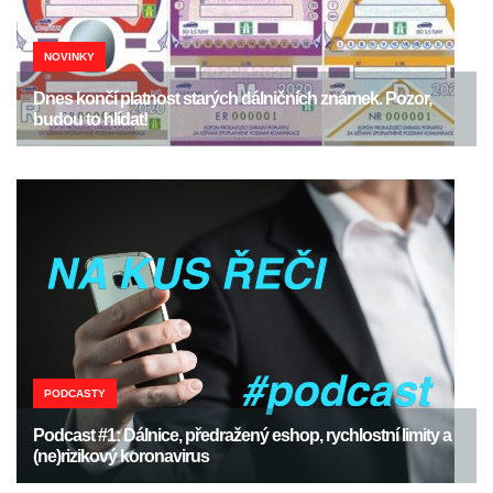
NOVINKY
Dnes končí platnost starých dálničních známek. Pozor,
budou to hlídat!
PODCASTY
Podcast #1: Dálnice, předražený eshop, rychlostní limity a
(ne)rizikový koronavirus