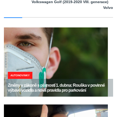
Volkswagen Golf (2019-2020 VIII. generace)
Volvo
AUTONOVINKY
Změny v zákoně s platností 1. dubna: Rouška v povinné
výbavě vozidla a nová pravidla pro parkování