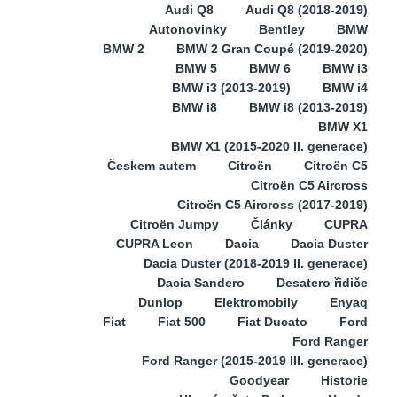
Audi Q8
Audi Q8 (2018-2019)
Autonovinky
Bentley
BMW
BMW 2
BMW 2 Gran Coupé (2019-2020)
BMW 5
BMW 6
BMW i3
BMW i3 (2013-2019)
BMW i4
BMW i8
BMW i8 (2013-2019)
BMW X1
BMW X1 (2015-2020 II. generace)
Českem autem
Citroën
Citroën C5
Citroën C5 Aircross
Citroën C5 Aircross (2017-2019)
Citroën Jumpy
Články
CUPRA
CUPRA Leon
Dacia
Dacia Duster
Dacia Duster (2018-2019 II. generace)
Dacia Sandero
Desatero řidiče
Dunlop
Elektromobily
Enyaq
Fiat
Fiat 500
Fiat Ducato
Ford
Ford Ranger
Ford Ranger (2015-2019 III. generace)
Goodyear
Historie