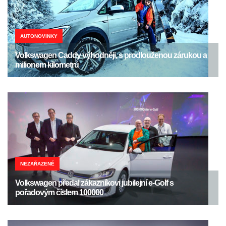
AUTONOVINKY
Volkswagen Caddy výhodněji, s prodlouženou zárukou a
milionem kilometrů
NEZAŘAZENÉ
Volkswagen předal zákazníkovi jubilejní e-Golf s
pořadovým číslem 100000