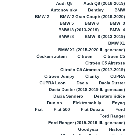
Audi Q8
Audi Q8 (2018-2019)
Autonovinky
Bentley
BMW
BMW 2
BMW 2 Gran Coupé (2019-2020)
BMW 5
BMW 6
BMW i3
BMW i3 (2013-2019)
BMW i4
BMW i8
BMW i8 (2013-2019)
BMW X1
BMW X1 (2015-2020 II. generace)
Českem autem
Citroën
Citroën C5
Citroën C5 Aircross
Citroën C5 Aircross (2017-2019)
Citroën Jumpy
Články
CUPRA
CUPRA Leon
Dacia
Dacia Duster
Dacia Duster (2018-2019 II. generace)
Dacia Sandero
Desatero řidiče
Dunlop
Elektromobily
Enyaq
Fiat
Fiat 500
Fiat Ducato
Ford
Ford Ranger
Ford Ranger (2015-2019 III. generace)
Goodyear
Historie