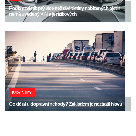
Podle statistik prý více než dvě třetiny nabízených ojetin
nemá uvedený VIN a je rizikových
RADY A TIPY
Co dělat u dopravní nehody? Základem je neztratit hlavu