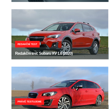
REDAKČNÍ TEST
Redakční test: Subaru XV 1.6 (2020)
PRÁVĚ TESTUJEME