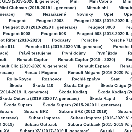
GLS (2019-2020 II. generace)
Mini
Mini Cabrio
Min
Mini Clubman (2015-2019 II. generace)
Mitsubishi
Mitsub
enerace)
Mix
Nezařazené
Novinky
Opel
Opel
Peugeot
Peugeot 2008
Peugeot 2008 (2019-2020 II. 
Peugeot 208 (2019-2020 II. generace)
Peugeot 3008
Pe
Peugeot 5008
Peugeot 508
Peugeot 508 (2018-2020 II.
ot Rifter (2018-2019)
Podcasty
Porsche
Porsche 71
che 911
Porsche 911 (2019-2020 VIII. generace)
Porsche 
race)
Právě testujeme
První dojmy
První jízda
Ra
ult
Renault Captur
Renault Captur (2019 - 2020)
Ren
ault Clio (2019-2020 V. generace)
Renault Espace
Renau
nerace)
Renault Mégane
Renault Mégane (2016-2020 IV. 
Rolls-Royce
Rozhovor
Rychlé zprávy
Seat
Škoda
Škoda 110
Škoda Citigo
Škoda Citigo (2
2014-2019 III. generace)
Škoda Kodiaq
Škoda Kodiaq (2
Škoda Octavia (2019-2020 IV. generace)
Škoda Rapid
Šk
Škoda Superb
Škoda Superb (2015-2020 III. generace)
Subaru
Subaru BRZ
Subaru BRZ (2012-2019)
Subaru
generace)
Subaru Impreza
Subaru Impreza (2016-2020 V. 
4-2019)
Subaru Outback
Subaru Outback (2015-2019 IV. 
u XV
Subaru XV (2017-2019 II. generace)
Suzuki
Suz