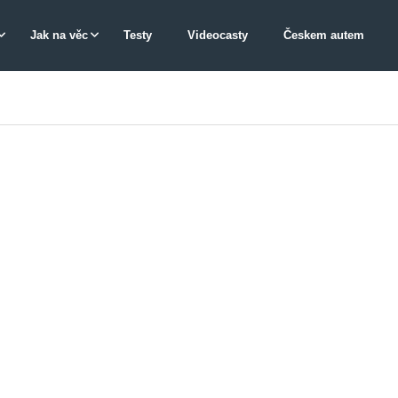
Jak na věc
Testy
Videocasty
Českem autem