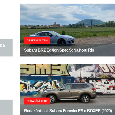
ČESKEM AUTEM
k a
Subaru BRZ Edition Spec.S: Na horu Říp
REDAKČNÍ TEST
Redakční test: Subaru Forester ES e-BOXER (2020)