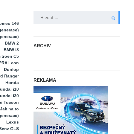
VYHLEDÁVÁNÍ
Romeo 146
generace)
 generace)
BMW 2
ARCHIV
BMW i8
ARCHIV
itroën C5
PRA Leon
Dunlop
rd Ranger
REKLAMA
Honda
undai i10
undai i30
i Tucson
Jak na to
 generace)
Lexus
Benz GLS