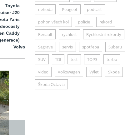
Toyota
nehoda
Peugeot
podcast
uiser J20
ota Yaris
pohon všech kol
policie
rekord
ideocasty
en Caddy
Renault
rychlost
Rychlostní rekordy
generace)
Segrave
servis
spotřeba
Subaru
Volvo
SUV
TDI
test
TOP3
turbo
video
Volkswagen
Výlet
Škoda
Škoda Octavia