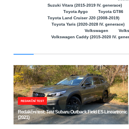
Suzuki Vitara (2015-2019 IV. generace)
Toyota Aygo
Toyota GT86
Toyota Land Cruiser J20 (2008-2019)
Toyota Yaris (2020-2028 IV. generace)
Volkswagen
Volk
Volkswagen Caddy (2015-2020 IV. gene
REDAKČNÍ TEST
Redakční test: Test Subaru Outback Field ES Lineartronic
(2021)