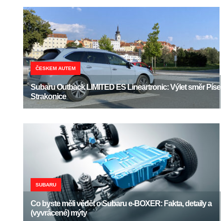
ČESKEM AUTEM
Subaru Outback LIMITED ES Lineartronic: Výlet směr Píse
Strakonice
SUBARU
Co byste měli vědět o Subaru e-BOXER: Fakta, detaily a
(vyvrácené) mýty