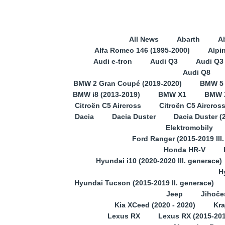
All News
Abarth
A
Alfa Romeo 146 (1995-2000)
Alpi
Audi e-tron
Audi Q3
Audi Q3 
Audi Q8
BMW 2 Gran Coupé (2019-2020)
BMW 5
BMW i8 (2013-2019)
BMW X1
BMW X
Citroën C5 Aircross
Citroën C5 Aircros
Dacia
Dacia Duster
Dacia Duster (
Elektromobily
Ford Ranger (2015-2019 III
Honda HR-V
Hyundai i10 (2020-2020 III. generace)
H
Hyundai Tucson (2015-2019 II. generace)
Jeep
Jihoče
Kia XCeed (2020 - 2020)
Kra
Lexus RX
Lexus RX (2015-201