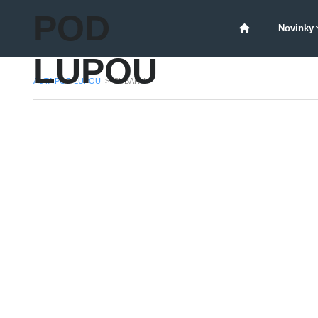
POD
Novinky
LUPOU
AUTA POD LUPOU
>
SUBARU