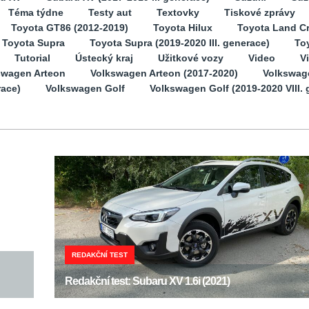
Téma týdne
Testy aut
Textovky
Tiskové zprávy
Toyota GT86 (2012-2019)
Toyota Hilux
Toyota Land Cr
Toyota Supra
Toyota Supra (2019-2020 III. generace)
Toy
Tutorial
Ústecký kraj
Užitkové vozy
Video
V
swagen Arteon
Volkswagen Arteon (2017-2020)
Volkswag
race)
Volkswagen Golf
Volkswagen Golf (2019-2020 VIII. 
REDAKČNÍ TEST
Redakční test: Subaru XV 1.6i (2021)