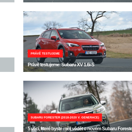
PRÁVĚ TESTUJEME
Právě testujeme: Subaru XV 1.6i-S
SUBARU FORESTER (2018-2020 V. GENERACE)
5 věcí, které byste měli vědět o novém Subaru Foreste