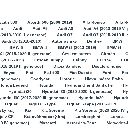
barth 500
Abarth 500 (2008-2019)
Alfa Romeo
Alfa 
ne
Audi
Audi A5
Audi A6
Audi A6 (2018-2019 V. 
(2018-2019 II. generace)
Audi Q7
Audi Q7 (2015-2019 II.
Audi Q8 (2018-2019)
Autonovinky
Bentley
BMW
BMW 6
BMW i3
BMW i3 (2013-2019)
BMW i4
1 (2015-2020 II. generace)
Českem autem
Citroën
C
s (2017-2019)
Citroën Jumpy
Články
CUPRA
CU
2018-2019 II. generace)
Dacia Sandero
Desatero řidiče
Enyaq
Fiat
Fiat 500
Fiat Ducato
Ford
Fo
. generace)
Goodyear
Historie
Hlavní město Praha
Honda Legend
Hyundai
Hyundai Grand Santa Fe
Hy
Hyundai i20
Hyundai i20 (2020-2020 II. generace)
Hy
yundai i30 (2017-2020 III. generace)
Hyundai ix20
Hyunda
Jaguar
Jaguar F-Type
Jaguar F-Type (2013-2019)
ský kraj
Kia
Kia Sorento
Kia Sorento (2020-2020 IV.
je v ČR
Královéhradecký kraj
Lamborghini
Lancia
9 IV. generace)
Maserati
Mercedes-Benz
Mercedes-