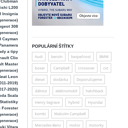
i Clubman
ishi L200
 Insignia
generace)
ugeot 308
 generace)
8 Cayman
Panamera
POPULÁRNÍ ŠTÍTKY
dy a tipy
Audi
benzín
bezpečnost
BMW
ault Clio
lt Master
boxer
Campbell
crossover
cvt
generace)
Seat Leon
diesel
dodávka
Doporučujeme
011-2019)
017-2020)
dálnice
elektromobil
hatchback
oda Scala
Statistiky
Henry Segrave
hybrid
Hyundai
 Forester
kombi
Malcolm Campbell
generace)
generace)
Mercedes-Benz
motor
motorky
uki Vitara