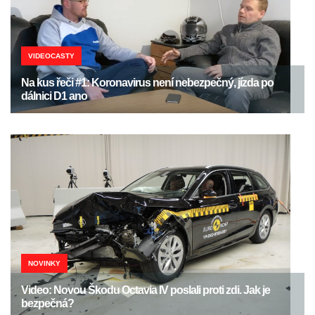
VIDEOCASTY
Na kus řeči #1: Koronavirus není nebezpečný, jízda po
dálnici D1 ano
NOVINKY
Video: Novou Škodu Octavia IV poslali proti zdi. Jak je
bezpečná?