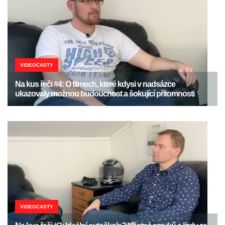
VIDEOCASTY
Na kus řeči #4: O filmech, které kdysi v nadsázce
ukazovaly možnou budoucnost a šokující přítomnosti
VIDEOCASTY