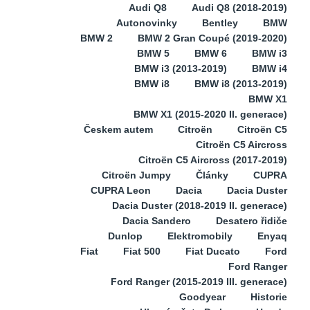
Audi Q8
Audi Q8 (2018-2019)
Autonovinky
Bentley
BMW
BMW 2
BMW 2 Gran Coupé (2019-2020)
BMW 5
BMW 6
BMW i3
BMW i3 (2013-2019)
BMW i4
BMW i8
BMW i8 (2013-2019)
BMW X1
BMW X1 (2015-2020 II. generace)
Českem autem
Citroën
Citroën C5
Citroën C5 Aircross
Citroën C5 Aircross (2017-2019)
Citroën Jumpy
Články
CUPRA
CUPRA Leon
Dacia
Dacia Duster
Dacia Duster (2018-2019 II. generace)
Dacia Sandero
Desatero řidiče
Dunlop
Elektromobily
Enyaq
Fiat
Fiat 500
Fiat Ducato
Ford
Ford Ranger
Ford Ranger (2015-2019 III. generace)
Goodyear
Historie