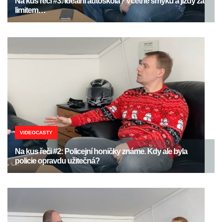
Na kus řeči #3: Ideální autoškola? Včetně smyků a jízdy za
limitem…
VIDEOCASTY
Na kus řeči #2: Policejní honičky známe. Kdy ale byla
policie opravdu užitečná?