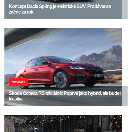
Koncept Dacia Spring je elektrické SUV. Prodávat se
začne za rok
NOVINKY
Škoda Octavia RS oficiálně: Poprvé jako hybrid, ale bude i
klasika