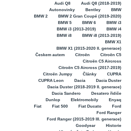
Audi Q8
Audi Q8 (2018-2019)
Autonovinky
Bentley
BMW
BMW 2
BMW 2 Gran Coupé (2019-2020)
BMW 5
BMW 6
BMW i3
BMW i3 (2013-2019)
BMW i4
BMW i8
BMW i8 (2013-2019)
BMW X1
BMW X1 (2015-2020 II. generace)
Českem autem
Citroën
Citroën C5
Citroën C5 Aircross
Citroën C5 Aircross (2017-2019)
Citroën Jumpy
Články
CUPRA
CUPRA Leon
Dacia
Dacia Duster
Dacia Duster (2018-2019 II. generace)
Dacia Sandero
Desatero řidiče
Dunlop
Elektromobily
Enyaq
Fiat
Fiat 500
Fiat Ducato
Ford
Ford Ranger
Ford Ranger (2015-2019 III. generace)
Goodyear
Historie