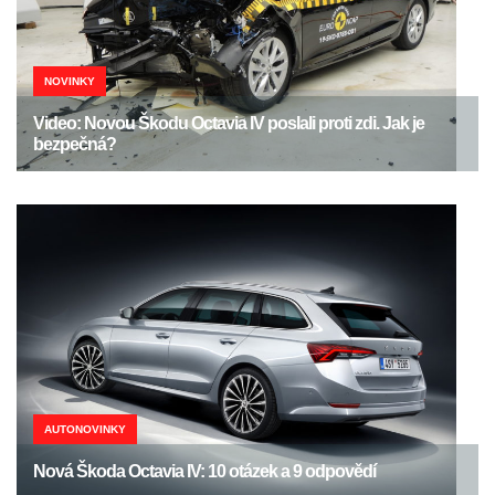
NOVINKY
Video: Novou Škodu Octavia IV poslali proti zdi. Jak je
bezpečná?
AUTONOVINKY
Nová Škoda Octavia IV: 10 otázek a 9 odpovědí