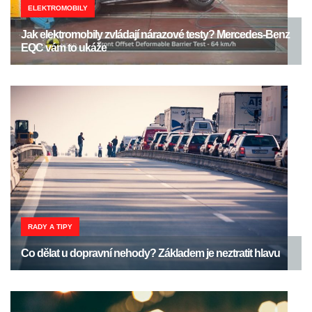
ELEKTROMOBILY
Jak elektromobily zvládají nárazové testy? Mercedes-Benz
EQC vám to ukáže
RADY A TIPY
Co dělat u dopravní nehody? Základem je neztratit hlavu