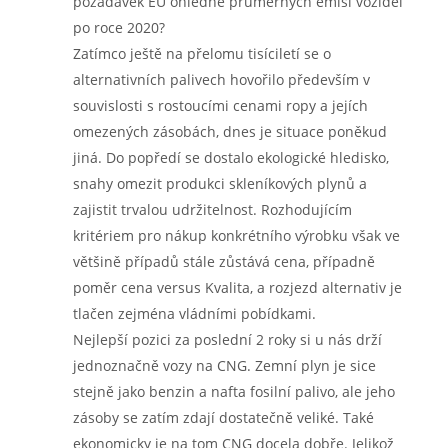
požadavek EU ohledně průměrných emisí vozidel
po roce 2020?
Zatímco ještě na přelomu tisíciletí se o
alternativních palivech hovořilo především v
souvislosti s rostoucími cenami ropy a jejích
omezených zásobách, dnes je situace poněkud
jiná. Do popředí se dostalo ekologické hledisko,
snahy omezit produkci skleníkových plynů a
zajistit trvalou udržitelnost. Rozhodujícím
kritériem pro nákup konkrétního výrobku však ve
většině případů stále zůstává cena, případně
poměr cena versus Kvalita, a rozjezd alternativ je
tlačen zejména vládními pobídkami.
Nejlepší pozici za poslední 2 roky si u nás drží
jednoznačně vozy na CNG. Zemní plyn je sice
stejně jako benzin a nafta fosilní palivo, ale jeho
zásoby se zatím zdají dostatečně veliké. Také
ekonomicky je na tom CNG docela dobře. Jelikož