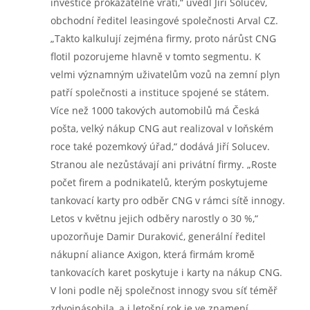
investice prokazatelně vrátí,“ uvedl Jiří Solucev,
obchodní ředitel leasingové společnosti Arval CZ.
„Takto kalkulují zejména firmy, proto nárůst CNG
flotil pozorujeme hlavně v tomto segmentu. K
velmi významným uživatelům vozů na zemní plyn
patří společnosti a instituce spojené se státem.
Více než 1000 takových automobilů má Česká
pošta, velký nákup CNG aut realizoval v loňském
roce také pozemkový úřad,“ dodává Jiří Solucev.
Stranou ale nezůstávají ani privátní firmy. „Roste
počet firem a podnikatelů, kterým poskytujeme
tankovací karty pro odběr CNG v rámci sítě innogy.
Letos v květnu jejich odběry narostly o 30 %,“
upozorňuje Damir Duraković, generální ředitel
nákupní aliance Axigon, která firmám kromě
tankovacích karet poskytuje i karty na nákup CNG.
V loni podle něj společnost innogy svou síť téměř
zdvojnásobila, a i letošní rok je ve znamení