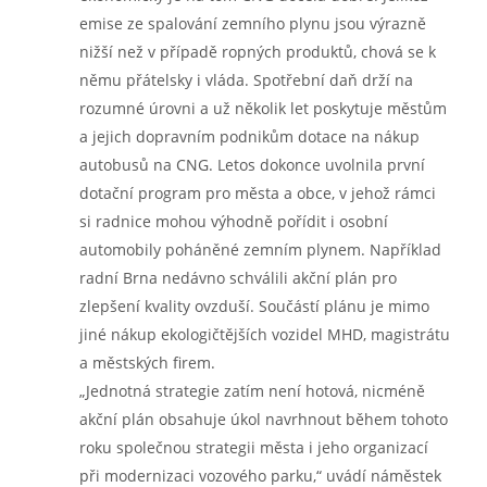
emise ze spalování zemního plynu jsou výrazně
nižší než v případě ropných produktů, chová se k
němu přátelsky i vláda. Spotřební daň drží na
rozumné úrovni a už několik let poskytuje městům
a jejich dopravním podnikům dotace na nákup
autobusů na CNG. Letos dokonce uvolnila první
dotační program pro města a obce, v jehož rámci
si radnice mohou výhodně pořídit i osobní
automobily poháněné zemním plynem. Například
radní Brna nedávno schválili akční plán pro
zlepšení kvality ovzduší. Součástí plánu je mimo
jiné nákup ekologičtějších vozidel MHD, magistrátu
a městských firem.
„Jednotná strategie zatím není hotová, nicméně
akční plán obsahuje úkol navrhnout během tohoto
roku společnou strategii města i jeho organizací
při modernizaci vozového parku,“ uvádí náměstek