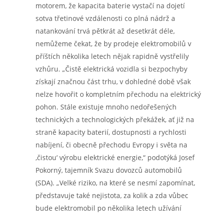
motorem, že kapacita baterie vystačí na dojetí
sotva třetinové vzdálenosti co plná nádrž a
natankování trvá pětkrát až desetkrát déle,
nemůžeme čekat, že by prodeje elektromobilů v
příštích několika letech nějak rapidně vystřelily
vzhůru. „Čistě elektrická vozidla si bezpochyby
získají značnou část trhu, v dohledné době však
nelze hovořit o kompletním přechodu na elektrický
pohon. Stále existuje mnoho nedořešených
technických a technologických překážek, ať již na
straně kapacity baterií, dostupnosti a rychlosti
nabíjení, či obecně přechodu Evropy i světa na
‚čistou‘ výrobu elektrické energie,“ podotýká Josef
Pokorný, tajemník Svazu dovozců automobilů
(SDA). „Velké riziko, na které se nesmí zapomínat,
představuje také nejistota, za kolik a zda vůbec
bude elektromobil po několika letech užívání