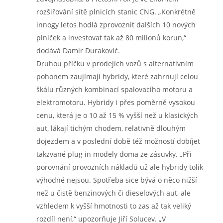
rozšiřování sítě plnicích stanic CNG. „Konkrétně
innogy letos hodlá zprovoznit dalších 10 nových
plniček a investovat tak až 80 milionů korun,“
dodává Damir Duraković.
Druhou příčku v prodejích vozů s alternativním
pohonem zaujímají hybridy, které zahrnují celou
škálu různých kombinací spalovacího motoru a
elektromotoru. Hybridy i přes poměrně vysokou
cenu, která je o 10 až 15 % vyšší než u klasických
aut, lákají tichým chodem, relativně dlouhým
dojezdem a v poslední době též možností dobíjet
takzvané plug in modely doma ze zásuvky. „Při
porovnání provozních nákladů už ale hybridy tolik
výhodné nejsou. Spotřeba sice bývá o něco nižší
než u čistě benzinových či dieselových aut, ale
vzhledem k vyšší hmotnosti to zas až tak veliký
rozdíl není,“ upozorňuje Jiří Solucev. „V