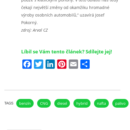
čekají největší změny od okamžiku hromadné
výroby osobních automobilů,“ uzavírá Josef
Pokorný.
zdroj: Arval CZ
Líbil se Vám tento článek? Sdílejte jej!
Facebook
Twitter
LinkedIn
Pinterest
Email
Share
benzín
CNG
diesel
hybrid
nafta
palivo
TAGS