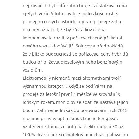
neprospěch hybridů zatím hraje i zůstatková cena
ojetých vozů. V tuto chvíli je málo zkušeností s
prodejem ojetých hybridů a první prodeje zatím
moc nenaznačují, že by zůstatková cena
kompenzovala rozdíl v pořizovací ceně při koupi
nového vozu,“ dodává Jiří Solucev a předpokládá,
že v blízké budoucnosti se pořizovací ceny hybridů
budou přibližovat dieselovým nebo benzínovým
vozidlům.
Elektromobily nicméně mezi alternativami tvoří
významnou kategorii. Když se podíváme na
prodeje za letošní první 4 měsíce ve srovnání s
loňským rokem, mohlo by se zdát, že nastává jejich
boom. Zahrneme-li však do porovnávání i rok 2015,
musíme přílišný optimismus trochu korigovat.
Vzhledem k tomu, že auto na elektřinu je o 50 až
100 % dražší než srovnatelný model se spalovacím