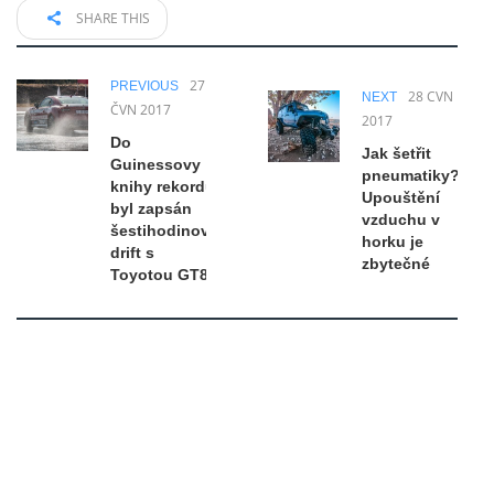
SHARE THIS
27
PREVIOUS
28 ČVN
NEXT
ČVN 2017
2017
Do
Jak šetřit
Guinessovy
pneumatiky?
knihy rekordů
Upouštění
byl zapsán
vzduchu v
šestihodinový
horku je
drift s
zbytečné
Toyotou GT86