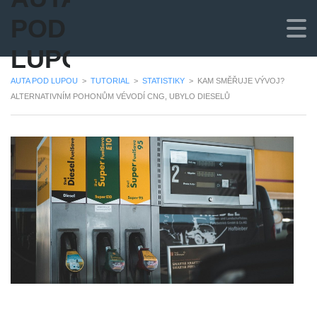
POD
LUPOU
AUTA POD LUPOU
>
TUTORIAL
>
STATISTIKY
>
KAM SMĚŘUJE VÝVOJ?
ALTERNATIVNÍM POHONŮM VÉVODÍ CNG, UBYLO DIESELŮ