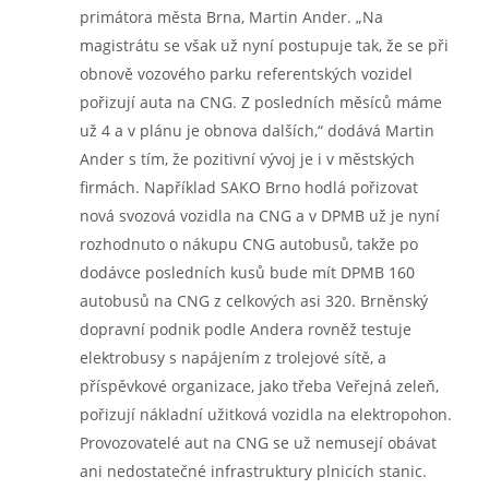
primátora města Brna, Martin Ander. „Na
magistrátu se však už nyní postupuje tak, že se při
obnově vozového parku referentských vozidel
pořizují auta na CNG. Z posledních měsíců máme
už 4 a v plánu je obnova dalších,“ dodává Martin
Ander s tím, že pozitivní vývoj je i v městských
firmách. Například SAKO Brno hodlá pořizovat
nová svozová vozidla na CNG a v DPMB už je nyní
rozhodnuto o nákupu CNG autobusů, takže po
dodávce posledních kusů bude mít DPMB 160
autobusů na CNG z celkových asi 320. Brněnský
dopravní podnik podle Andera rovněž testuje
elektrobusy s napájením z trolejové sítě, a
příspěvkové organizace, jako třeba Veřejná zeleň,
pořizují nákladní užitková vozidla na elektropohon.
Provozovatelé aut na CNG se už nemusejí obávat
ani nedostatečné infrastruktury plnicích stanic.