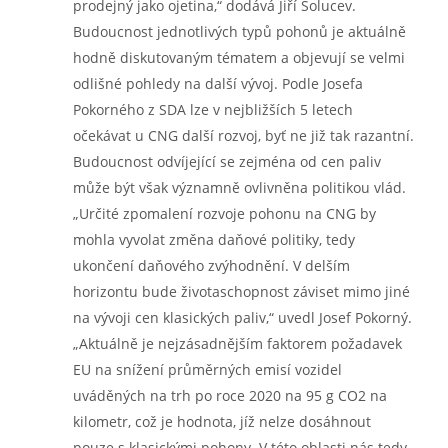
prodejný jako ojetina,“ dodává Jiří Solucev.
Budoucnost jednotlivých typů pohonů je aktuálně
hodně diskutovaným tématem a objevují se velmi
odlišné pohledy na další vývoj. Podle Josefa
Pokorného z SDA lze v nejbližších 5 letech
očekávat u CNG další rozvoj, byť ne již tak razantní.
Budoucnost odvíjející se zejména od cen paliv
může být však významně ovlivněna politikou vlád.
„Určité zpomalení rozvoje pohonu na CNG by
mohla vyvolat změna daňové politiky, tedy
ukončení daňového zvýhodnění. V delším
horizontu bude životaschopnost záviset mimo jiné
na vývoji cen klasických paliv,“ uvedl Josef Pokorný.
„Aktuálně je nejzásadnějším faktorem požadavek
EU na snížení průměrných emisí vozidel
uváděných na trh po roce 2020 na 95 g CO2 na
kilometr, což je hodnota, jíž nelze dosáhnout
pouze s klasickými pohony. V této oblasti nás tedy