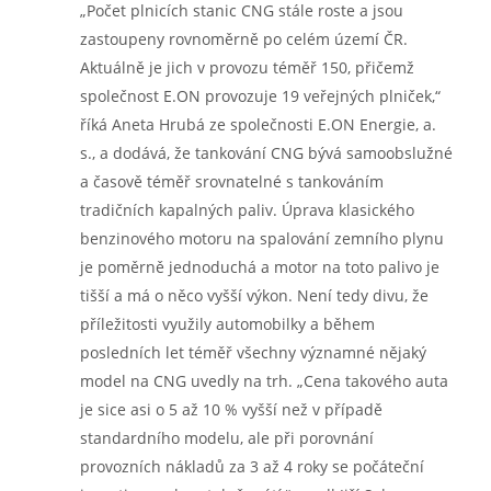
„Počet plnicích stanic CNG stále roste a jsou
zastoupeny rovnoměrně po celém území ČR.
Aktuálně je jich v provozu téměř 150, přičemž
společnost E.ON provozuje 19 veřejných plniček,“
říká Aneta Hrubá ze společnosti E.ON Energie, a.
s., a dodává, že tankování CNG bývá samoobslužné
a časově téměř srovnatelné s tankováním
tradičních kapalných paliv. Úprava klasického
benzinového motoru na spalování zemního plynu
je poměrně jednoduchá a motor na toto palivo je
tišší a má o něco vyšší výkon. Není tedy divu, že
příležitosti využily automobilky a během
posledních let téměř všechny významné nějaký
model na CNG uvedly na trh. „Cena takového auta
je sice asi o 5 až 10 % vyšší než v případě
standardního modelu, ale při porovnání
provozních nákladů za 3 až 4 roky se počáteční