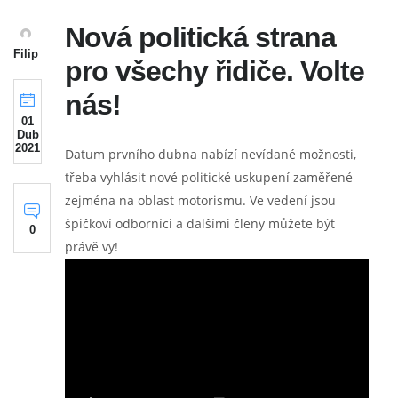
Nová politická strana
Filip
pro všechy řidiče. Volte
nás!
01
Dub
2021
Datum prvního dubna nabízí nevídané možnosti,
třeba vyhlásit nové politické uskupení zaměřené
zejména na oblast motorismu. Ve vedení jsou
špičkoví odborníci a dalšími členy můžete být
0
právě vy!