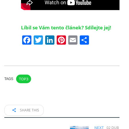
Líbil se Vám tento článek? Sdílejte jej!
Facebook
Twitter
LinkedIn
Pinterest
Email
Share
TOP3
TAGS
SHARE THIS
02 DUB
NEXT