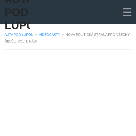
POD
LUPOU
AUTA POD LUPOU
>
VIDEOCASTY
>
NOVÁ POLITICKÁ STRANA PRO VŠECHY
ŘIDIČE. VOLTE NÁS!