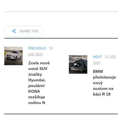
SHARE THIS
19
PREVIOUS
LED 2021
21 LED
NEXT
Zcela nové
2021
ostré SUV
BMW
značky
představuje
Hyundai,
nový
poulární
custom na
KONA
bázi R 18
rozšiřuje
rodinu N