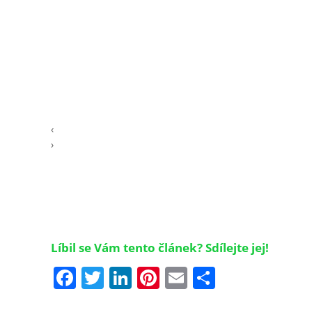
‹
›
Líbil se Vám tento článek? Sdílejte jej!
Facebook
Twitter
LinkedIn
Pinterest
Email
Share