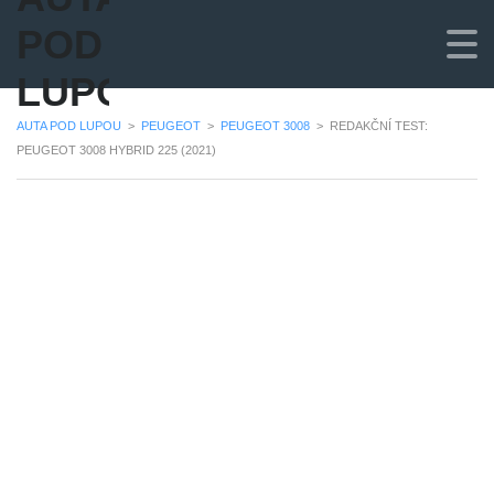
POD
LUPOU
AUTA POD LUPOU
>
PEUGEOT
>
PEUGEOT 3008
>
REDAKČNÍ TEST:
PEUGEOT 3008 HYBRID 225 (2021)