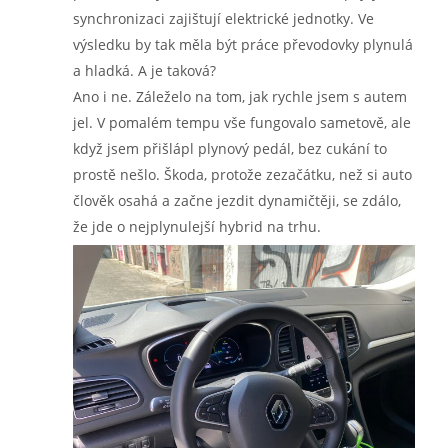
synchronizaci zajištují elektrické jednotky. Ve
výsledku by tak měla být práce převodovky plynulá
a hladká. A je taková?
Ano i ne. Záleželo na tom, jak rychle jsem s autem
jel. V pomalém tempu vše fungovalo sametově, ale
když jsem přišlápl plynový pedál, bez cukání to
prostě nešlo. Škoda, protože zezačátku, než si auto
člověk osahá a začne jezdit dynamičtěji, se zdálo,
že jde o nejplynulejší hybrid na trhu.