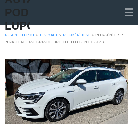
POD
LUPOU
AUTA POD LUPOU
>
TESTY AUT
>
REDAKČNÍ TEST
>
REDAKČNÍ TEST:
RENAULT MEGANE GRANDTOUR E-TECH PLUG-IN 160 (2021)