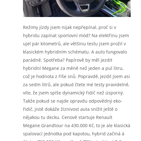
Režimy jízdy jsem nijak nepřepínal, proč si v
hybridu zapínat sportovní mód? Na elektřinu jsem
ujel pár kilometrů, ale většinu testu jsem prožil v
klasickém hybridním schématu. A auto fungovalo
parádně. Spotřeba? Papírově by měl jezdit
hybridní Megane za měně než jeden a pul litru,
což je hodnota z říše snů. Popravdě, jezdil jsem asi
za sedm litrů, ale pokud čtete mé testy pravidelně,
víte, že jsem spíše dynamický řidič než úsporný.
Takže pokud se najde opravdu odpovědný eko-
řidič, jistě dokáže žíznivost auta snížit ještě o
nějakou tu decku. Cenově startuje Renault
Megane Grandtour na 430.000 Kč, to je ale klasická
spalovací jednotka pod kapotou, hybrid začíná á