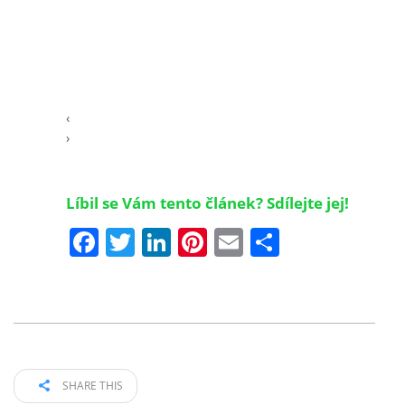
‹
›
Líbil se Vám tento článek? Sdílejte jej!
Facebook
Twitter
LinkedIn
Pinterest
Email
Share
SHARE THIS