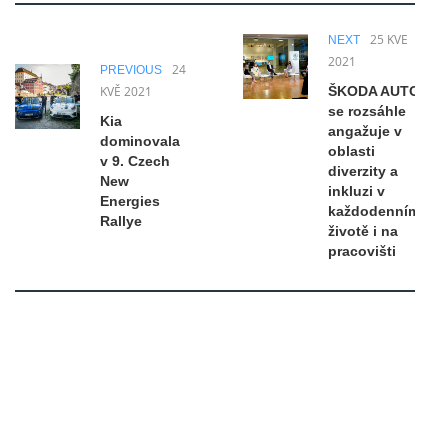
25 KVĚ
NEXT
2021
24
PREVIOUS
KVĚ 2021
ŠKODA AUTO
se rozsáhle
Kia
angažuje v
dominovala
oblasti
v 9. Czech
diverzity a
New
inkluzi v
Energies
každodenním
Rallye
životě i na
pracovišti