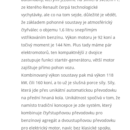
ze kterého Renault čerpá technologické
vychytávky, ale co na tom sejde, důležité je vědět,
že základem pohonné soustavy je atmosférický
čtyřválec o objemu 1,6 litru snepřímým
vstřikováním benzínu. Výkon motoru je 92 koní a
točivý moment je 144 Nm. Plus tady máme pár
elektromotorů, ten kompaktnější z dvojice
zastupuje funkci startér-generátoru, větší motor
zajištuje přímo pohon vozu.
Kombinovaný výkon soustavy pak má výkon 118
kW, čili 160 koní, a to už je slušná porce síly. Síly,
která jde přes unikátní automatickou převodovku
na přední hnaná kola. Unikátnost spočívá v tom, že
namísto tradiční koncepce je zde systém, který
kombinuje čtyřstupňovou převodovku pro
benzínový agregát a dvoustupňovou převodovku
pro elektrický motor, navíc bez klasické spojky,