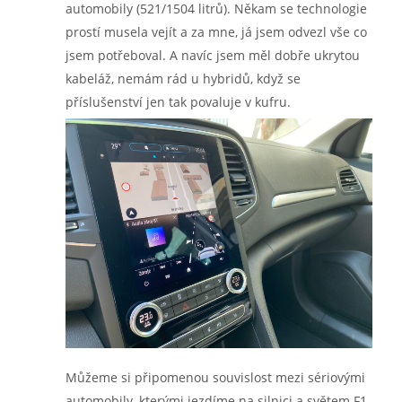
automobily (521/1504 litrů). Někam se technologie
prostí musela vejít a za mne, já jsem odvezl vše co
jsem potřeboval. A navíc jsem měl dobře ukrytou
kabeláž, nemám rád u hybridů, když se
příslušenství jen tak povaluje v kufru.
Můžeme si připomenou souvislost mezi sériovými
automobily, kterými jezdíme na silnici a světem F1,