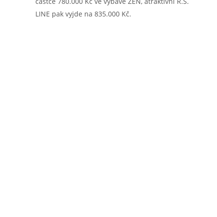
částce 780.000 Kč ve výbavě ZEN, atraktivní R.S.
LINE pak vyjde na 835.000 Kč.