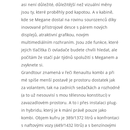
asi není důležité, důležitější než vizuální měny
jsou ty, které proběhly pod kapotou. A v kabině,
kde se Megane dostal na rovinu sourozenců díky
inovované přístrojové desce s párem nových
displejů, atraktivní grafikou, novým
multimediálním rozhraním. Jsou zde funkce, které
jejich tlačítka či ovladače budete chvíli hledat, ale
počítám že stačí pár týdnů spolužití s Meganem a
zvyknete si.
Grandtour znamená v řeči Renaultu kombi a při
mé spíše menší postavě je prostoru dostatek jak
za volantem, tak na zadních sedačkách a rozhodně
(a to už nesouvisí s mou tělesnou konstitucí) v
zavazadlovém prostoru. A to i přes instalaci plug-
in hybridu, který je k mání právě pouze jako
kombi. Objem kufru je 389/1372 litrů v konfrontaci
s naftovými vozy (449/1432 litrů) a s benzínovými