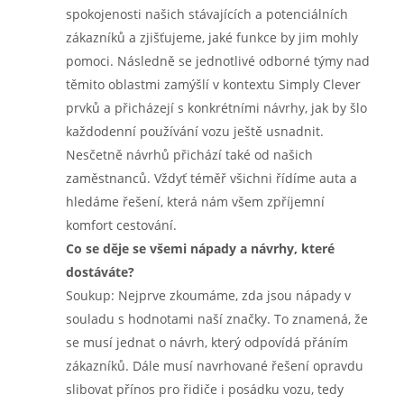
spokojenosti našich stávajících a potenciálních
zákazníků a zjišťujeme, jaké funkce by jim mohly
pomoci. Následně se jednotlivé odborné týmy nad
těmito oblastmi zamýšlí v kontextu Simply Clever
prvků a přicházejí s konkrétními návrhy, jak by šlo
každodenní používání vozu ještě usnadnit.
Nesčetně návrhů přichází také od našich
zaměstnanců. Vždyť téměř všichni řídíme auta a
hledáme řešení, která nám všem zpříjemní
komfort cestování.
Co se děje se všemi nápady a návrhy, které
dostáváte?
Soukup: Nejprve zkoumáme, zda jsou nápady v
souladu s hodnotami naší značky. To znamená, že
se musí jednat o návrh, který odpovídá přáním
zákazníků. Dále musí navrhované řešení opravdu
slibovat přínos pro řidiče i posádku vozu, tedy