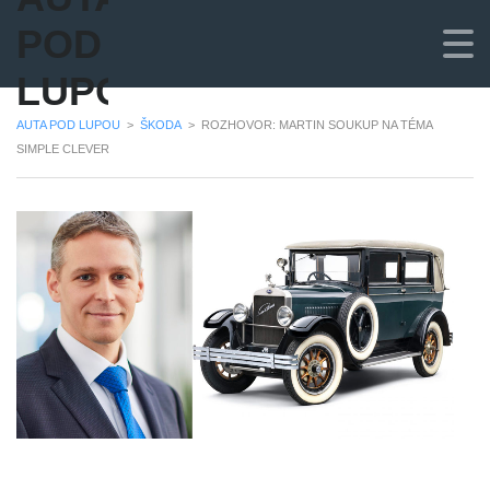
POD
LUPOU
AUTA POD LUPOU
>
ŠKODA
>
ROZHOVOR: MARTIN SOUKUP NA TÉMA
SIMPLE CLEVER