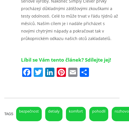
sériové výroby. Nakonec Simply Clever prvky
procházejí důkladnými zátěžovými zkouškami a
testy odolnosti. Celé to může trvat v řádu týdnů až
měsíců. Naším cílem je i nadále přicházet s
novými chytrými nápady a pokračovat tak v
průkopnickém odkazu našich otců zakladatelů.
Líbil se Vám tento článek? Sdílejte jej!
Facebook
Twitter
LinkedIn
Pinterest
Email
Share
bezpečnost
detialy
komfort
pohodlí
rozhovo
TAGS