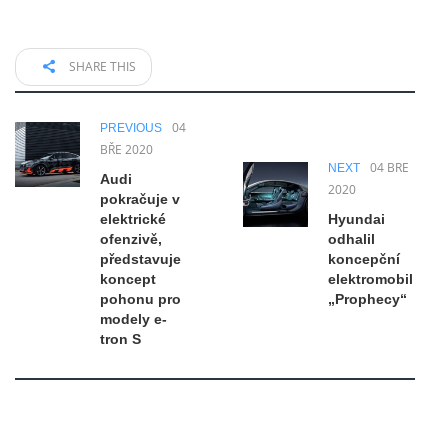
SHARE THIS
04
PREVIOUS
BŘE 2020
04 BŘE
NEXT
Audi
2020
pokračuje v
elektrické
Hyundai
ofenzivě,
odhalil
představuje
koncepční
koncept
elektromobil
pohonu pro
„Prophecy“
modely e-
tron S