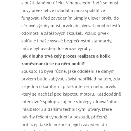
sloužit danému účelu. V neposlední řadě se musí
nový prvek lehce ovládat a musí spolehlivě
fungovat. Před zavedením Simply Clever prvku do
sériové výroby musí prvek absolvovat mnoho testů
odolnosti a zátěžových zkoušek. Pokud prvek
splňuje i naše vysoké bezpečnostní standardy,
může být uveden do sériové výroby.
Jak dlouho trvá celý proces realizace a kolik
zaměstnanců se na něm podílí?
Soukup: To bývá různé. Jaké oddělení se daným
prvkem bude zabývat, závisí například na tom, zda
se jedná o komfortní prvek interiéru nebo prvek,
který se nachází pod kapotou motoru. Každopádně
intenzivně spolupracujeme s kolegy z Inovačního
inkubátoru a dalšími technickými útvary, které
návrhy řešení vyhodnotí a posoudí, přičemž
přihlížejí také k možnosti jejich zavedení do