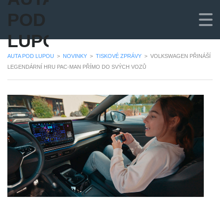
POD
LUPOU
AUTA POD LUPOU
>
NOVINKY
>
TISKOVÉ ZPRÁVY
>
VOLKSWAGEN PŘINÁŠÍ
LEGENDÁRNÍ HRU PAC-MAN PŘÍMO DO SVÝCH VOZŮ