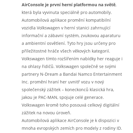
AirConsole je první herní platformou na světě
,
která byla vyvinuta speciálně pro automobily.
Automobilová aplikace promění kompatibilní
vozidla Volkswagen v herní stanici zahrnující
informační a zábavní systém, zvukovou aparaturu
a ambientní osvětlení. Tyto hry jsou určeny pro
příležitostné hráče všech věkových kategorií.
Volkswagen tímto rozšířením nabídky her reaguje i
na ohlasy řidičů. Volkswagen společně se svými
partnery N-Dream a Bandai Namco Entertainment
Inc. promění hraní her uvnitř vozu v nový
společenský zážitek – koneckonců klasická hra,
jakou je PAC-MAN, spojuje celé generace.
Volkswagen kromě toho posouvá celkový digitální
zážitek na novou úroveň.
Automobilová aplikace AirConsole je k dispozici v
mnoha evropských zemích pro modely z rodiny ID.