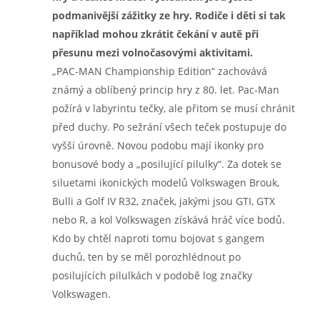
podmanivější zážitky ze hry. Rodiče i děti si tak
například mohou zkrátit čekání v autě při
přesunu mezi volnočasovými aktivitami.
„PAC-MAN Championship Edition“ zachovává
známý a oblíbený princip hry z 80. let. Pac-Man
požírá v labyrintu tečky, ale přitom se musí chránit
před duchy. Po sežrání všech teček postupuje do
vyšší úrovně. Novou podobu mají ikonky pro
bonusové body a „posilující pilulky“. Za dotek se
siluetami ikonických modelů Volkswagen Brouk,
Bulli a Golf IV R32, značek, jakými jsou GTI, GTX
nebo R, a kol Volkswagen získává hráč více bodů.
Kdo by chtěl naproti tomu bojovat s gangem
duchů, ten by se měl porozhlédnout po
posilujících pilulkách v podobě log značky
Volkswagen.