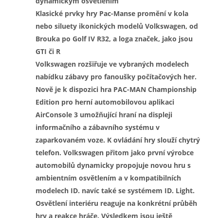
dynamickým osvětlením
Klasické prvky hry Pac-Manse promění v kola
nebo siluety ikonických modelů Volkswagen, od
Brouka po Golf IV R32, a loga značek, jako jsou
GTI či R
Volkswagen rozšiřuje ve vybraných modelech
nabídku zábavy pro fanoušky počítačových her.
Nově je k dispozici hra PAC-MAN Championship
Edition pro herní automobilovou aplikaci
AirConsole
3
umožňující hraní na displeji
informačního a zábavního systému v
zaparkovaném voze. K ovládání hry slouží chytrý
telefon. Volkswagen přitom jako první výrobce
automobilů dynamicky propojuje novou hru s
ambientním osvětlením a v kompatibilních
modelech ID. navíc také se systémem ID. Light.
Osvětlení interiéru reaguje na konkrétní průběh
hry a reakce hráče. Výsledkem jsou ještě