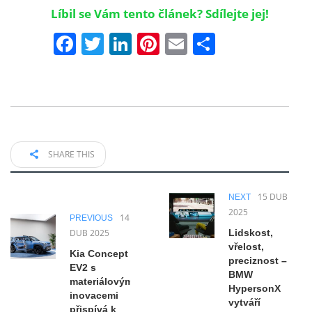
Líbil se Vám tento článek? Sdílejte jej!
Facebook
Twitter
LinkedIn
Pinterest
Email
Share
SHARE THIS
15 DUB
NEXT
2025
14
PREVIOUS
DUB 2025
Lidskost,
vřelost,
Kia Concept
preciznost –
EV2 s
BMW
materiálovými
HypersonX
inovacemi
vytváří
přispívá k