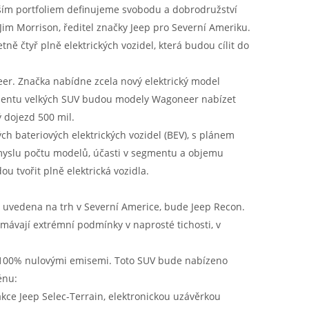
ším portfoliem definujeme svobodu a dobrodružství
im Morrison, ředitel značky Jeep pro Severní Ameriku.
ně čtyř plně elektrických vozidel, která budou cílit do
neer. Značka nabídne zcela nový elektrický model
mentu velkých SUV budou modely Wagoneer nabízet
 dojezd 500 mil.
h bateriových elektrických vozidel (BEV), s plánem
myslu počtu modelů, účasti v segmentu a objemu
 tvořit plně elektrická vozidla.
u uvedena na trh v Severní Americe, bude Jeep Recon.
umávají extrémní podmínky v naprosté tichosti, v
e 100% nulovými emisemi. Toto SUV bude nabízeno
énu:
rakce Jeep Selec-Terrain, elektronickou uzávěrkou