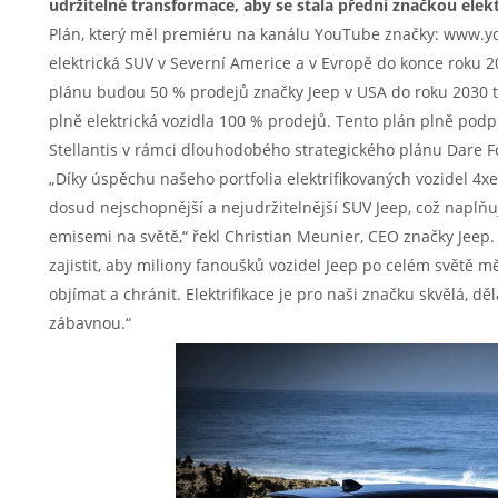
udržitelné transformace, aby se stala přední značkou elek
Plán, který měl premiéru na kanálu YouTube značky: www.yo
elektrická SUV v Severní Americe a v Evropě do konce roku 
plánu budou 50 % prodejů značky Jeep v USA do roku 2030 tvo
plně elektrická vozidla 100 % prodejů. Tento plán plně podp
Stellantis v rámci dlouhodobého strategického plánu Dare 
„Díky úspěchu našeho portfolia elektrifikovaných vozidel 4x
dosud nejschopnější a nejudržitelnější SUV Jeep, což naplňu
emisemi na světě,“ řekl Christian Meunier, CEO značky Jeep. 
zajistit, aby miliony fanoušků vozidel Jeep po celém světě 
objímat a chránit. Elektrifikace je pro naši značku skvělá, dělá
zábavnou.“