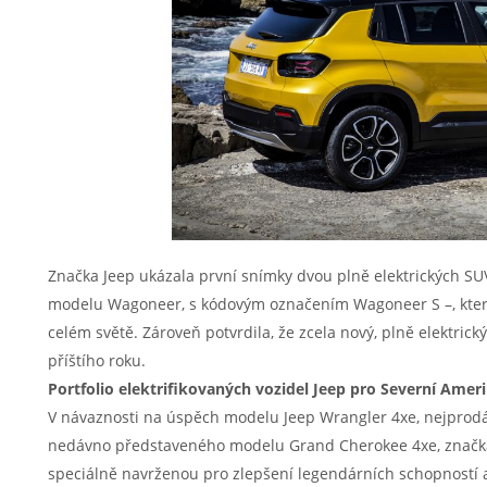
Značka Jeep ukázala první snímky dvou plně elektrických S
modelu Wagoneer, s kódovým označením Wagoneer S –, které 
celém světě. Zároveň potvrdila, že zcela nový, plně elektric
příštího roku.
Portfolio elektrifikovaných vozidel Jeep pro Severní Amer
V návaznosti na úspěch modelu Jeep Wrangler 4xe, nejprodáv
nedávno představeného modelu Grand Cherokee 4xe, značka 
speciálně navrženou pro zlepšení legendárních schopností a