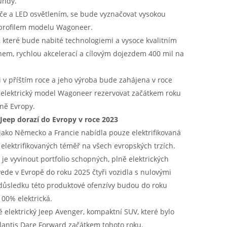
undy.
če a LED osvětlením, se bude vyznačovat vysokou
 profilem modelu Wagoneer.
které bude nabité technologiemi a vysoce kvalitním
em, rychlou akcelerací a cílovým dojezdem 400 mil na
v příštím roce a jeho výroba bude zahájena v roce
ě elektrický model Wagoneer rezervovat začátkem roku
tně Evropy.
 Jeep dorazí do Evropy v roce 2023
 jako Německo a Francie nabídla pouze elektrifikovaná
elektrifikovaných téměř na všech evropských trzích.
je vyvinout portfolio schopných, plně elektrických
de v Evropě do roku 2025 čtyři vozidla s nulovými
důsledku této produktové ofenzívy budou do roku
00% elektrická.
 elektrický Jeep Avenger, kompaktní SUV, které bylo
antis Dare Forward začátkem tohoto roku.