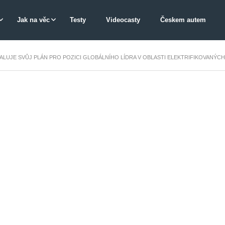
Jak na věc
Testy
Videocasty
Českem autem
LUJE SVŮJ PLÁN PRO POZICI GLOBÁLNÍHO LÍDRA V OBLASTI ELEKTRIFIKOVANÝCH