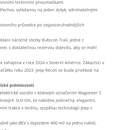
resivními terénními pneumatikami
střechou ovládanou na jeden dotyk, odnímatelnými
stovního průvodce po nejpozoruhodnějších
olání náročné stezky Rubicon Trail, jedné z
 konec s dostatečnou rezervou dojezdu, aby se mohl
de zahájena v roce 2024 v Severní Americe. Zákazníci v
ačátku roku 2023. Jeep Recon se bude prodávat na
ické prémiovosti
 elektrické vozidlo s kódovým označením Wagoneer S
iových SUV tím, že nabídne jedinečný, elegantní,
ím trakce v terénu, vyspělou technologií Jeep s
adně jako BEV s dojezdem 400 mil na jedno nabití,