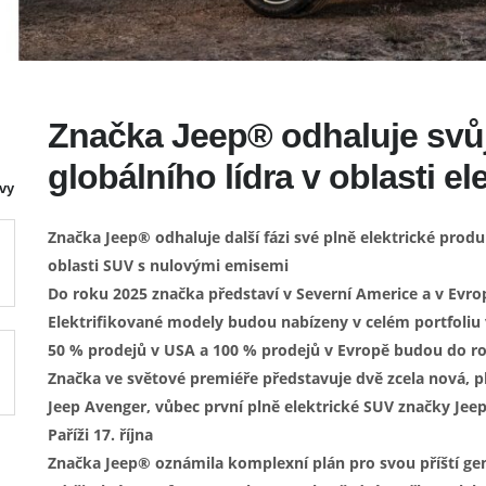
Značka Jeep® odhaluje svůj
globálního lídra v oblasti e
vy
Značka Jeep® odhaluje další fázi své plně elektrické produ
oblasti SUV s nulovými emisemi
Do roku 2025 značka představí v Severní Americe a v Evrop
Elektrifikované modely budou nabízeny v celém portfoliu 
50 % prodejů v USA a 100 % prodejů v Evropě budou do rok
Značka ve světové premiéře představuje dvě zcela nová, pl
Jeep Avenger, vůbec první plně elektrické SUV značky Jee
Paříži 17. října
Značka Jeep® oznámila komplexní plán pro svou příští gene