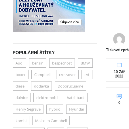
Tiskové zprá
POPULÁRNÍ ŠTÍTKY
Audi
benzín
bezpečnost
BMW
10 Zář
boxer
Campbell
crossover
cvt
2022
diesel
dodávka
Doporučujeme
dálnice
elektromobil
hatchback
0
Henry Segrave
hybrid
Hyundai
kombi
Malcolm Campbell