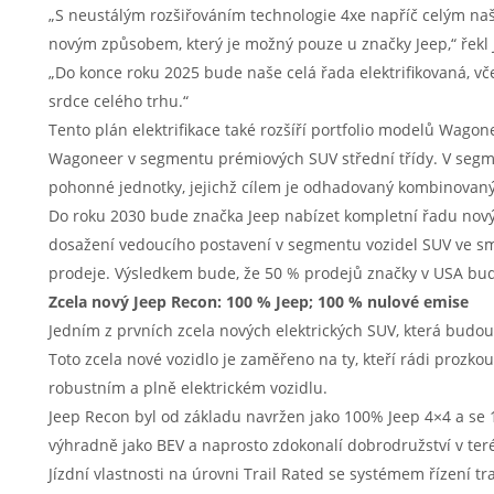
„S neustálým rozšiřováním technologie 4xe napříč celým na
novým způsobem, který je možný pouze u značky Jeep,“ řekl J
„Do konce roku 2025 bude naše celá řada elektrifikovaná, včet
srdce celého trhu.“
Tento plán elektrifikace také rozšíří portfolio modelů Wago
Wagoneer v segmentu prémiových SUV střední třídy. V seg
pohonné jednotky, jejichž cílem je odhadovaný kombinovaný
Do roku 2030 bude značka Jeep nabízet kompletní řadu novýc
dosažení vedoucího postavení v segmentu vozidel SUV ve s
prodeje. Výsledkem bude, že 50 % prodejů značky v USA budou
Zcela nový Jeep Recon: 100 % Jeep; 100 % nulové emise
Jedním z prvních zcela nových elektrických SUV, která budo
Toto zcela nové vozidlo je zaměřeno na ty, kteří rádi prozko
robustním a plně elektrickém vozidlu.
Jeep Recon byl od základu navržen jako 100% Jeep 4×4 a s
výhradně jako BEV a naprosto zdokonalí dobrodružství v ter
Jízdní vlastnosti na úrovni Trail Rated se systémem řízení t