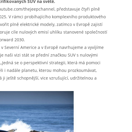
trifikovaných SUV na světě.
utube.com/thejeepchannel, představuje čtyři plně
2025. V rámci probíhajícího komplexního produktového
řit plně elektrické modely, zatímco v Evropě zajistí
oruje cíle nulových emisí uhlíku stanovené společností
Forward 2030.
e v Severní Americe a v Evropě navrhujeme a vyvíjíme
je naši vizi stát se přední značkou SUV s nulovými
„Jedná se o perspektivní strategii, která má pomoci
měli i nadále planetu, kterou mohou prozkoumávat,
 ji ještě schopnější, vice vzrušující, udržitelnou a