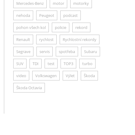
Mercedes-Benz
motor
motorky
nehoda
Peugeot
podcast
pohon všech kol
policie
rekord
Renault
rychlost
Rychlostní rekordy
Segrave
servis
spotřeba
Subaru
SUV
TDI
test
TOP3
turbo
video
Volkswagen
Výlet
Škoda
Škoda Octavia