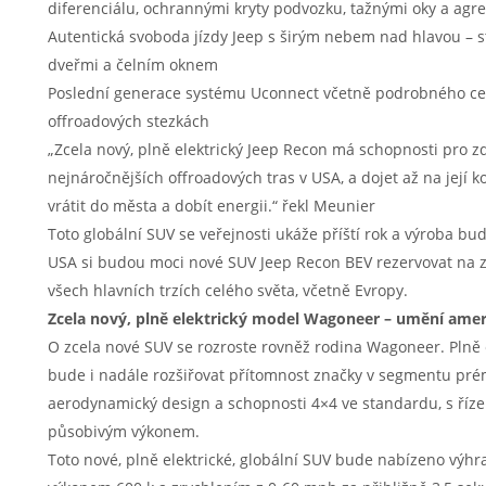
diferenciálu, ochrannými kryty podvozku, tažnými oky a ag
Autentická svoboda jízdy Jeep s širým nebem nad hlavou – 
dveřmi a čelním oknem
Poslední generace systému Uconnect včetně podrobného ce
offroadových stezkách
„Zcela nový, plně elektrický Jeep Recon má schopnosti pro zd
nejnáročnějších offroadových tras v USA, a dojet až na její
vrátit do města a dobít energii.“ řekl Meunier
Toto globální SUV se veřejnosti ukáže příští rok a výroba bu
USA si budou moci nové SUV Jeep Recon BEV rezervovat na z
všech hlavních trzích celého světa, včetně Evropy.
Zcela nový, plně elektrický model Wagoneer – umění amer
O zcela nové SUV se rozroste rovněž rodina Wagoneer. Plně
bude i nadále rozšiřovat přítomnost značky v segmentu prém
aerodynamický design a schopnosti 4×4 ve standardu, s řízen
působivým výkonem.
Toto nové, plně elektrické, globální SUV bude nabízeno výhr