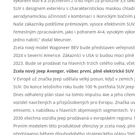
výkonem 600 k a zrychlením z 0-60 mph za přibližně 3,5 sek
SUV s designem exteriéru s charakteristickou maskou chladi
aerodynamickou účinností v kombinaci s ikonickým bočním
Naše zákazníky potěšíme prémiovým, vysoce efektivním SUV, 
řemeslným zpracováním, jako i pohonem 4×4, vysokým výkon
jedno nabití,“ dodal Meunier.
Zcela nový model Wagoneer BEV bude představen veřejnosti 
2024 v Severní Americe. Zákazníci v USA si budou moci pln
2023. Bude se prodávat na hlavních trzích celého světa, vče
Zcela nový Jeep Avenger, vůbec první, plně elektrické SUV
V Evropě už značka Jeep udělala velký posun, když v zemích
SUV. Do konce letošního roku bude 100 % portfolia SUV Jeep 
Dnes odhalený plán staví na tomto impulsu 4xe a jeho cílem 
vozidel navržených a přizpůsobených pro Evropu. Značka uve
emisemi, s nabídkou v hlavních objemových segmentech. V 
2030 všechna vozidla Jeep prodávaná v evropském regionu 1
Prvním modelem této produktové ofenzívy je zcela nový, plně
představeno během dlouhodobého strategického plánu Stell