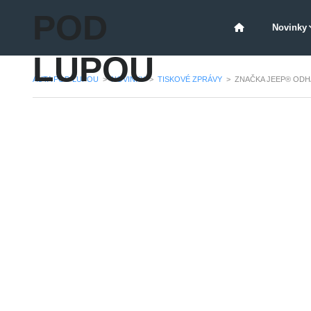
POD
Novinky
LUPOU
AUTA POD LUPOU
>
NOVINKY
>
TISKOVÉ ZPRÁVY
>
ZNAČKA JEEP® ODHA