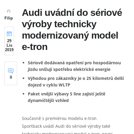
Audi uvádní do sériové
Filip
výroby technicky
modernizovaný model
29
e-tron
Lis
2019
Sériově dodávaná opatření pro hospodárnou
jízdu snižují spotřebu elektrické energie
0
Výhodou pro zákazníky je o 25 kilometrů delší
dojezd v cyklu WLTP
Paket vnější výbavy S line zajistí ještě
dynamičtější vzhled
Současně s premiérou modelu e-tron
Sportback uvádí Audi do sériové výroby také
technicky modernizovaný model e-tron, první