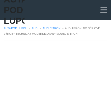
POD
LUPOU
AUTA POD LUPOU
>
AUDI
>
AUDI E-TRON
>
AUDI UVÁDNÍ DO SÉRIOVÉ
VÝROBY TECHNICKY MODERNIZOVANÝ MODEL E-TRON