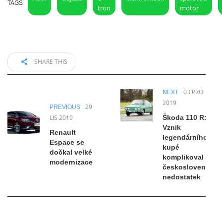
TAGS
tron
motor
SHARE THIS
03 PRO
NEXT
2019
29
PREVIOUS
LIS 2019
Škoda 110 R:
Vznik
Renault
legendárního
Espace se
kupé
dočkal velké
komplikoval
modernizace
československý
nedostatek