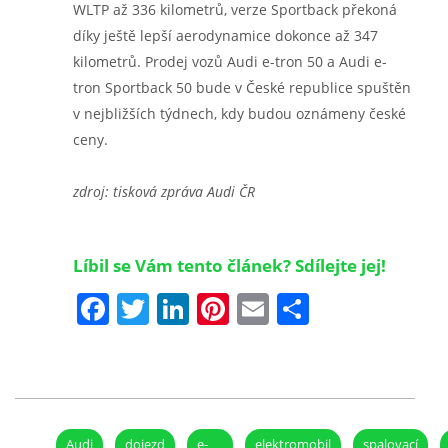
WLTP až 336 kilometrů, verze Sportback překoná
díky ještě lepší aerodynamice dokonce až 347
kilometrů. Prodej vozů Audi e-tron 50 a Audi e-
tron Sportback 50 bude v České republice spuštěn
v nejbližších týdnech, kdy budou oznámeny české
ceny.
zdroj: tisková zpráva Audi ČR
Líbil se Vám tento článek? Sdílejte jej!
Facebook
Twitter
LinkedIn
Pinterest
Email
Share
Audi
dojezd
e-
elektromobil
spalovací