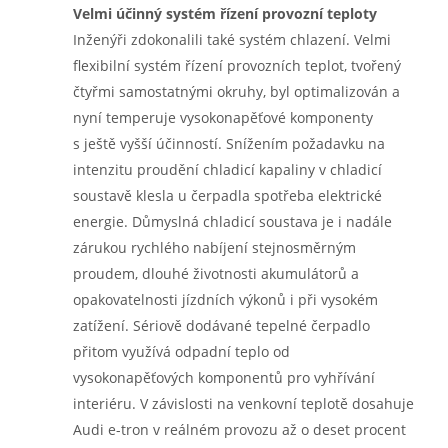
Velmi účinný systém řízení provozní teploty
Inženýři zdokonalili také systém chlazení. Velmi
flexibilní systém řízení provozních teplot, tvořený
čtyřmi samostatnými okruhy, byl optimalizován a
nyní temperuje vysokonapěťové komponenty
s ještě vyšší účinností. Snížením požadavku na
intenzitu proudění chladicí kapaliny v chladicí
soustavě klesla u čerpadla spotřeba elektrické
energie. Důmyslná chladicí soustava je i nadále
zárukou rychlého nabíjení stejnosměrným
proudem, dlouhé životnosti akumulátorů a
opakovatelnosti jízdních výkonů i při vysokém
zatížení. Sériově dodávané tepelné čerpadlo
přitom využívá odpadní teplo od
vysokonapěťových komponentů pro vyhřívání
interiéru. V závislosti na venkovní teplotě dosahuje
Audi e-tron v reálném provozu až o deset procent