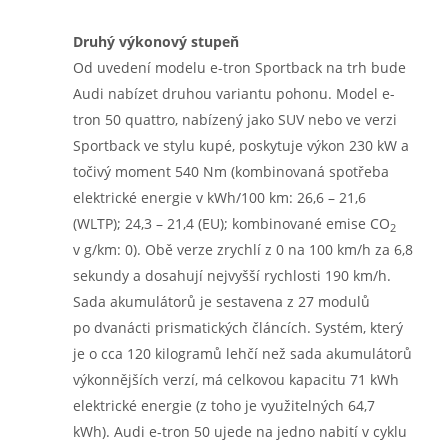
Druhý výkonový stupeň
Od uvedení modelu e-tron Sportback na trh bude
Audi nabízet druhou variantu pohonu. Model e-
tron 50 quattro, nabízený jako SUV nebo ve verzi
Sportback ve stylu kupé, poskytuje výkon 230 kW a
točivý moment 540 Nm (kombinovaná spotřeba
elektrické energie v kWh/100 km: 26,6 – 21,6
(WLTP); 24,3 – 21,4 (EU); kombinované emise CO
2
v g/km: 0). Obě verze zrychlí z 0 na 100 km/h za 6,8
sekundy a dosahují nejvyšší rychlosti 190 km/h.
Sada akumulátorů je sestavena z 27 modulů
po dvanácti prismatických článcích. Systém, který
je o cca 120 kilogramů lehčí než sada akumulátorů
výkonnějších verzí, má celkovou kapacitu 71 kWh
elektrické energie (z toho je využitelných 64,7
kWh). Audi e-tron 50 ujede na jedno nabití v cyklu