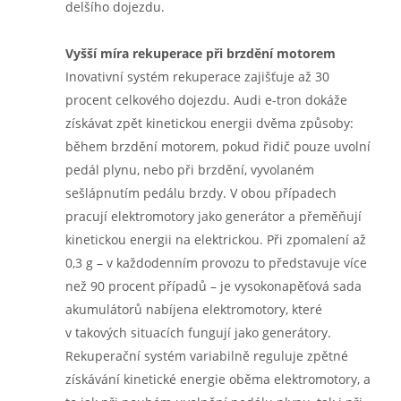
delšího dojezdu.
Vyšší míra rekuperace při brzdění motorem
Inovativní systém rekuperace zajišťuje až 30
procent celkového dojezdu. Audi e-tron dokáže
získávat zpět kinetickou energii dvěma způsoby:
během brzdění motorem, pokud řidič pouze uvolní
pedál plynu, nebo při brzdění, vyvolaném
sešlápnutím pedálu brzdy. V obou případech
pracují elektromotory jako generátor a přeměňují
kinetickou energii na elektrickou. Při zpomalení až
0,3 g – v každodenním provozu to představuje více
než 90 procent případů – je vysokonapěťová sada
akumulátorů nabíjena elektromotory, které
v takových situacích fungují jako generátory.
Rekuperační systém variabilně reguluje zpětné
získávání kinetické energie oběma elektromotory, a