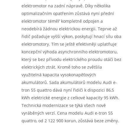
elektromotor na zadní nápravě. Díky několika
optimalizačním opatřením zůstává nyní přední
elektromotor téměř kompletně odpojen a
neodebírá žádnou elektrickou energii. Teprve až
řidič požaduje vyšší výkon, poskytují hnací sílu oba
elektromotory. Tím se ještě efektivněji uplatňuje
koncepční výhoda asynchronního elektromotoru,
který se bez přívodu elektrického proudu otáčí bez
elektrických ztrát. Kromě toho se zvětšila
využitelná kapacita vysokonapěťových
akumulátorů. Sada akumulátorů modelu Audi e-
tron 55 quattro dává nyní řidiči k dispozici 86,5
kWh elektrické energie z celkové kapacity 95 kWh.
Technická modernizace se týká všech nově
vyráběných verzí. Cena modelu Audi e-tron 55
quattro, od 2 122 900 korun, zůstává beze změny.