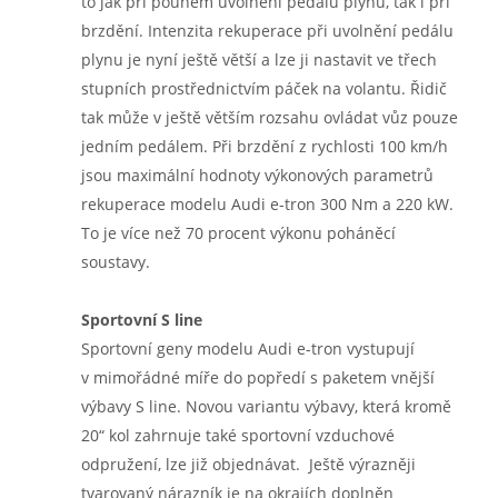
to jak při pouhém uvolnění pedálu plynu, tak i při
brzdění. Intenzita rekuperace při uvolnění pedálu
plynu je nyní ještě větší a lze ji nastavit ve třech
stupních prostřednictvím páček na volantu. Řidič
tak může v ještě větším rozsahu ovládat vůz pouze
jedním pedálem. Při brzdění z rychlosti 100 km/h
jsou maximální hodnoty výkonových parametrů
rekuperace modelu Audi e-tron 300 Nm a 220 kW.
To je více než 70 procent výkonu poháněcí
soustavy.
Sportovní S line
Sportovní geny modelu Audi e-tron vystupují
v mimořádné míře do popředí s paketem vnější
výbavy S line. Novou variantu výbavy, která kromě
20“ kol zahrnuje také sportovní vzduchové
odpružení, lze již objednávat. Ještě výrazněji
tvarovaný nárazník je na okrajích doplněn