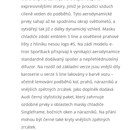
expresivnějšími otvory, jimiž je proudící vzduch
cíleně veden do podběhů. Tyto aerodynamické
prvky sahají až ke spodnímu okraji světlometů, a
vytvářejí tak již z dálky dynamický vzhled. Masku
chladiče zdobí emblém S line a osvětlené prahové
lišty z hliníku nesou logo #S. Na zádi modelu e-
tron Sportback přispívají k vynikající aerodynamice
standardně dodávaný spoiler a nepřehlédnutelný
difuzor. Na rozdíl od základní verze jsou vnější díly
karoserie u verze S line lakovány v barvě vozu –
včetně lemování podběhů kol, prahů, nárazníků a
vnějších zpětných zrcátek. Jako doplněk dodává
Audi černý stylistický paket, který zahrnuje
ozdobné prvky v oblastech masky chladiče
Singleframe, bočních oken a nárazníků. Na přání
mohou být černé také kryty vnějších zpětných
zrcátek.