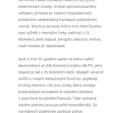
elektromobil značky. Kromě optimalizovaného
softwaru přispívá ke zvýšení hospodárnosti
především zdokonalený hardware poháněcího
ústrojí. Všechny varianty SUV e-tron, které budou
nyní sjíždět z montážní linky, nabízejí o 25
kilometrů delší dojezd. Evropští zákazníci mohou
nové modely již objednávat.
Audi e-tron 55 quattro ujede na jedno nabití
akumulátorů až 436 kilometrů (cyklus WLTP). Jeho
dojezd je tak o 25 kilometrů delší. Vývojáři výrazně
snížili u nových kotoučových brzd tzv. zbytkový
brzdný moment, což jsou ztráty, které vznikají
krátkodobým kontaktem brzdového obložení
s povrchem brzdového kotouče. Také samotný
systém pohonu pracuje ještě hospodárněji. Za
normálních podmínek zajišťuje pohon