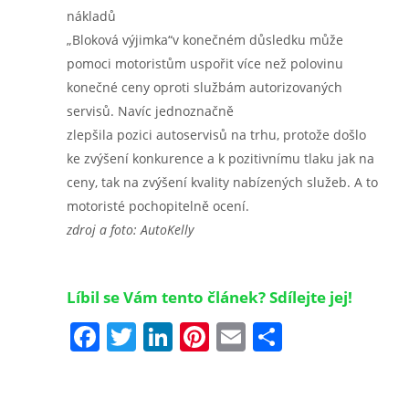
nákladů
„Bloková výjimka“v konečném důsledku může
pomoci motoristům uspořit více než polovinu
konečné ceny oproti službám autorizovaných
servisů. Navíc jednoznačně
zlepšila pozici autoservisů na trhu, protože došlo
ke zvýšení konkurence a k pozitivnímu tlaku jak na
ceny, tak na zvýšení kvality nabízených služeb. A to
motoristé pochopitelně ocení.
zdroj a foto: AutoKelly
Líbil se Vám tento článek? Sdílejte jej!
Facebook
Twitter
LinkedIn
Pinterest
Email
Share