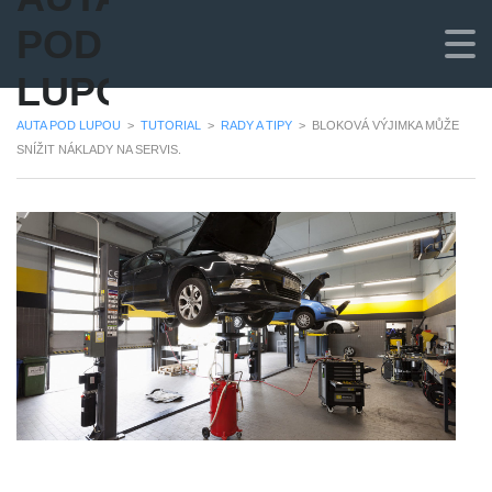
POD
LUPOU
AUTA POD LUPOU
>
TUTORIAL
>
RADY A TIPY
>
BLOKOVÁ VÝJIMKA MŮŽE
SNÍŽIT NÁKLADY NA SERVIS.