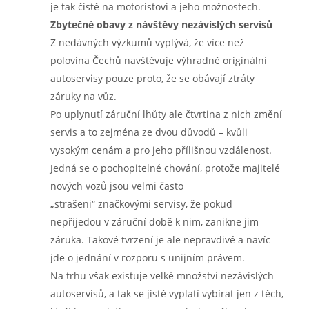
je tak čistě na motoristovi a jeho možnostech.
Zbytečné obavy z návštěvy nezávislých servisů
Z nedávných výzkumů vyplývá, že více než
polovina Čechů navštěvuje výhradně originální
autoservisy pouze proto, že se obávají ztráty
záruky na vůz.
Po uplynutí záruční lhůty ale čtvrtina z nich změní
servis a to zejména ze dvou důvodů – kvůli
vysokým cenám a pro jeho přílišnou vzdálenost.
Jedná se o pochopitelné chování, protože majitelé
nových vozů jsou velmi často
„strašeni“ značkovými servisy, že pokud
nepřijedou v záruční době k nim, zanikne jim
záruka. Takové tvrzení je ale nepravdivé a navíc
jde o jednání v rozporu s unijním právem.
Na trhu však existuje velké množství nezávislých
autoservisů, a tak se jistě vyplatí vybírat jen z těch,