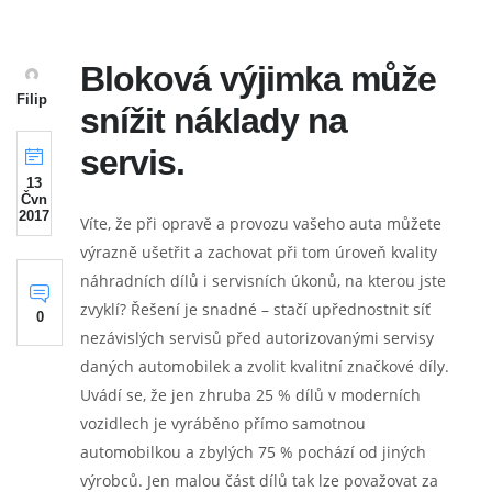
Bloková výjimka může
Filip
snížit náklady na
servis.
13
Čvn
2017
Víte, že při opravě a provozu vašeho auta můžete
výrazně ušetřit a zachovat při tom úroveň kvality
náhradních dílů i servisních úkonů, na kterou jste
zvyklí? Řešení je snadné – stačí upřednostnit síť
0
nezávislých servisů před autorizovanými servisy
daných automobilek a zvolit kvalitní značkové díly.
Uvádí se, že jen zhruba 25 % dílů v moderních
vozidlech je vyráběno přímo samotnou
automobilkou a zbylých 75 % pochází od jiných
výrobců. Jen malou část dílů tak lze považovat za