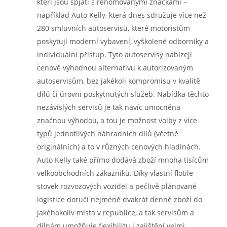
kteří jsou spjati s renomovanými značkami –
například Auto Kelly, která dnes sdružuje více než
280 smluvních autoservisů, které motoristům
poskytují moderní vybavení, vyškolené odborníky a
individuální přístup. Tyto autoservisy nabízejí
cenově výhodnou alternativu k autorizovaným
autoservisům, bez jakékoli kompromisu v kvalitě
dílů či úrovni poskytnutých služeb. Nabídka těchto
nezávislých servisů je tak navíc umocněna
značnou výhodou, a tou je možnost volby z více
typů jednotlivých náhradních dílů (včetně
originálních) a to v různých cenových hladinách.
Auto Kelly také přímo dodává zboží mnoha tisícům
velkoobchodních zákazníků. Díky vlastní flotile
stovek rozvozových vozidel a pečlivě plánované
logistice doručí nejméně dvakrát denně zboží do
jakéhokoliv místa v republice, a tak servisům a
dílnám umožňuje flexibilitu i zajištění velmi