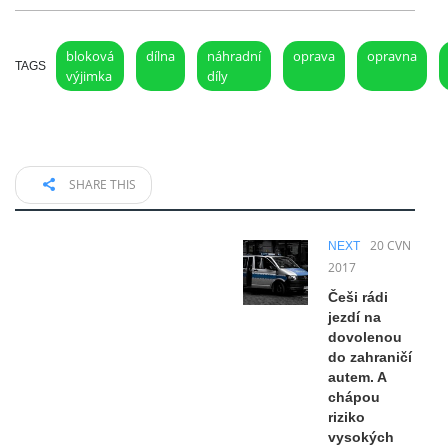
bloková
dílna
náhradní
oprava
opravna
TAGS
výjimka
díly
SHARE THIS
20 ČVN
NEXT
2017
Češi rádi
jezdí na
dovolenou
do zahraničí
autem. A
chápou
riziko
vysokých