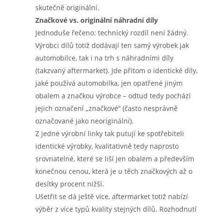
skutečně originální.
Značkové vs. originální náhradní díly
Jednoduše řečeno: technický rozdíl není žádný.
Výrobci dílů totiž dodávají ten samý výrobek jak
automobilce, tak i na trh s náhradními díly
(takzvaný aftermarket). Jde přitom o identické díly,
jaké používá automobilka, jen opatřené jiným
obalem a značkou výrobce – odtud tedy pochází
jejich označení „značkové“ (často nesprávně
označované jako neoriginální).
Z jedné výrobní linky tak putují ke spotřebiteli
identické výrobky, kvalitativně tedy naprosto
srovnatelné, které se liší jen obalem a především
konečnou cenou, která je u těch značkových až o
desítky procent nižší.
Ušetřit se dá ještě více, aftermarket totiž nabízí
výběr z více typů kvality stejných dílů. Rozhodnutí