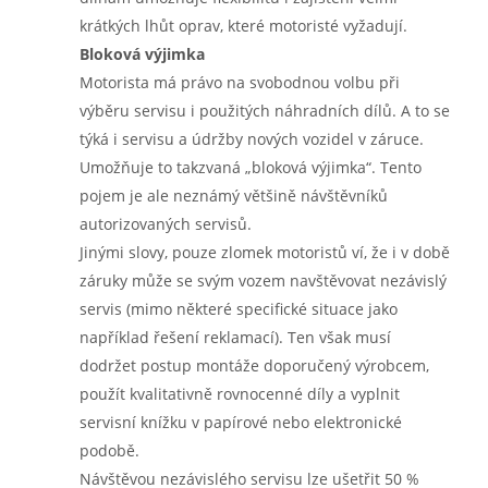
krátkých lhůt oprav, které motoristé vyžadují.
Bloková výjimka
Motorista má právo na svobodnou volbu při
výběru servisu i použitých náhradních dílů. A to se
týká i servisu a údržby nových vozidel v záruce.
Umožňuje to takzvaná „bloková výjimka“. Tento
pojem je ale neznámý většině návštěvníků
autorizovaných servisů.
Jinými slovy, pouze zlomek motoristů ví, že i v době
záruky může se svým vozem navštěvovat nezávislý
servis (mimo některé specifické situace jako
například řešení reklamací). Ten však musí
dodržet postup montáže doporučený výrobcem,
použít kvalitativně rovnocenné díly a vyplnit
servisní knížku v papírové nebo elektronické
podobě.
Návštěvou nezávislého servisu lze ušetřit 50 %