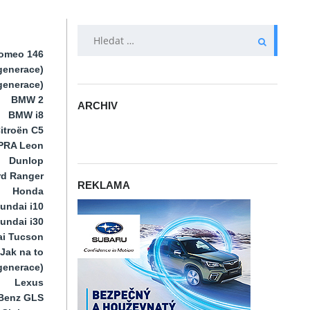
VYHLEDÁVÁNÍ
Romeo 146
generace)
 generace)
BMW 2
ARCHIV
BMW i8
ARCHIV
itroën C5
PRA Leon
Dunlop
rd Ranger
REKLAMA
Honda
undai i10
undai i30
i Tucson
Jak na to
 generace)
Lexus
Benz GLS