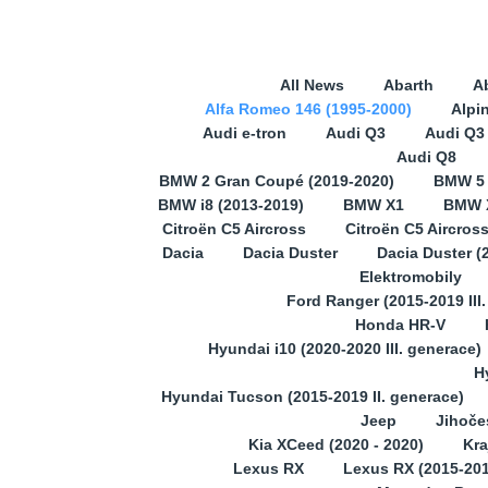
All News
Abarth
A
Alfa Romeo 146 (1995-2000)
Alpi
Audi e-tron
Audi Q3
Audi Q3 
Audi Q8
BMW 2 Gran Coupé (2019-2020)
BMW 5
BMW i8 (2013-2019)
BMW X1
BMW X
Citroën C5 Aircross
Citroën C5 Aircros
Dacia
Dacia Duster
Dacia Duster (
Elektromobily
Ford Ranger (2015-2019 III
Honda HR-V
Hyundai i10 (2020-2020 III. generace)
H
Hyundai Tucson (2015-2019 II. generace)
Jeep
Jihoče
Kia XCeed (2020 - 2020)
Kra
Lexus RX
Lexus RX (2015-201