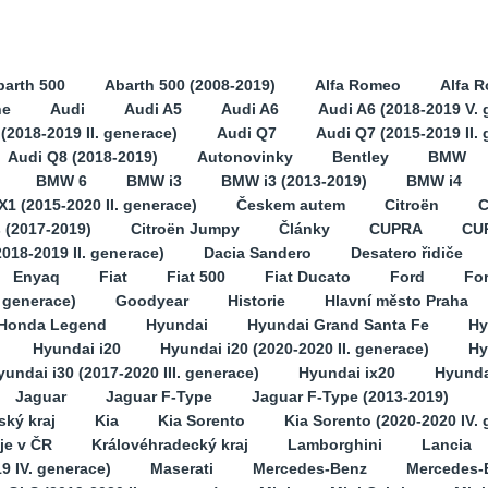
barth 500
Abarth 500 (2008-2019)
Alfa Romeo
Alfa 
ne
Audi
Audi A5
Audi A6
Audi A6 (2018-2019 V. 
(2018-2019 II. generace)
Audi Q7
Audi Q7 (2015-2019 II.
Audi Q8 (2018-2019)
Autonovinky
Bentley
BMW
BMW 6
BMW i3
BMW i3 (2013-2019)
BMW i4
1 (2015-2020 II. generace)
Českem autem
Citroën
C
s (2017-2019)
Citroën Jumpy
Články
CUPRA
CU
2018-2019 II. generace)
Dacia Sandero
Desatero řidiče
Enyaq
Fiat
Fiat 500
Fiat Ducato
Ford
Fo
. generace)
Goodyear
Historie
Hlavní město Praha
Honda Legend
Hyundai
Hyundai Grand Santa Fe
Hy
Hyundai i20
Hyundai i20 (2020-2020 II. generace)
Hy
yundai i30 (2017-2020 III. generace)
Hyundai ix20
Hyunda
Jaguar
Jaguar F-Type
Jaguar F-Type (2013-2019)
ský kraj
Kia
Kia Sorento
Kia Sorento (2020-2020 IV.
je v ČR
Královéhradecký kraj
Lamborghini
Lancia
9 IV. generace)
Maserati
Mercedes-Benz
Mercedes-