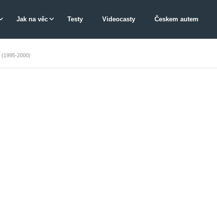
Jak na věc
Testy
Videocasty
Českem autem
(1995-2000)