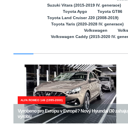
Suzuki Vitara (2015-2019 IV. generace)
Toyota Aygo
Toyota GT86
Toyota Land Cruiser J20 (2008-2019)
Toyota Yaris (2020-2028 IV. generace)
Volkswagen
Volk
Volkswagen Caddy (2015-2020 IV. gene
ALFA ROMEO 146 (1995-2000)
Vyrobeno pro Evropu v Evropě? Nový Hyundai i30 zahaju
výrobu