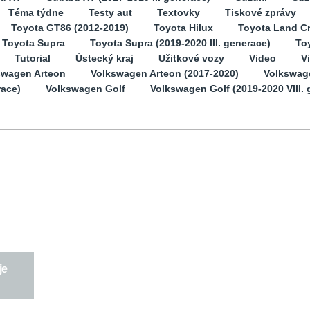
Téma týdne
Testy aut
Textovky
Tiskové zprávy
Toyota GT86 (2012-2019)
Toyota Hilux
Toyota Land Cr
Toyota Supra
Toyota Supra (2019-2020 III. generace)
Toy
Tutorial
Ústecký kraj
Užitkové vozy
Video
V
swagen Arteon
Volkswagen Arteon (2017-2020)
Volkswag
race)
Volkswagen Golf
Volkswagen Golf (2019-2020 VIII. 
je