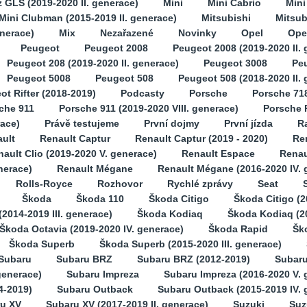
GLS (2019-2020 II. generace)
Mini
Mini Cabrio
Min
Mini Clubman (2015-2019 II. generace)
Mitsubishi
Mitsub
enerace)
Mix
Nezařazené
Novinky
Opel
Opel
Peugeot
Peugeot 2008
Peugeot 2008 (2019-2020 II. 
Peugeot 208 (2019-2020 II. generace)
Peugeot 3008
Pe
Peugeot 5008
Peugeot 508
Peugeot 508 (2018-2020 II.
ot Rifter (2018-2019)
Podcasty
Porsche
Porsche 71
che 911
Porsche 911 (2019-2020 VIII. generace)
Porsche 
race)
Právě testujeme
První dojmy
První jízda
Ra
ult
Renault Captur
Renault Captur (2019 - 2020)
Ren
ault Clio (2019-2020 V. generace)
Renault Espace
Renau
nerace)
Renault Mégane
Renault Mégane (2016-2020 IV. 
Rolls-Royce
Rozhovor
Rychlé zprávy
Seat
Škoda
Škoda 110
Škoda Citigo
Škoda Citigo (2
2014-2019 III. generace)
Škoda Kodiaq
Škoda Kodiaq (2
Škoda Octavia (2019-2020 IV. generace)
Škoda Rapid
Šk
Škoda Superb
Škoda Superb (2015-2020 III. generace)
Subaru
Subaru BRZ
Subaru BRZ (2012-2019)
Subaru
generace)
Subaru Impreza
Subaru Impreza (2016-2020 V. 
4-2019)
Subaru Outback
Subaru Outback (2015-2019 IV. 
u XV
Subaru XV (2017-2019 II. generace)
Suzuki
Suz