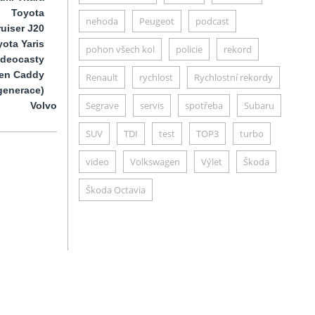
Toyota
nehoda
Peugeot
podcast
uiser J20
ota Yaris
pohon všech kol
policie
rekord
ideocasty
en Caddy
Renault
rychlost
Rychlostní rekordy
generace)
Segrave
servis
spotřeba
Subaru
Volvo
SUV
TDI
test
TOP3
turbo
video
Volkswagen
Výlet
Škoda
Škoda Octavia