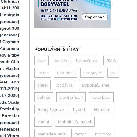
i Clubman
ishi L200
 Insignia
generace)
ugeot 308
 generace)
8 Cayman
Panamera
POPULÁRNÍ ŠTÍTKY
dy a tipy
Audi
benzín
bezpečnost
BMW
ault Clio
lt Master
boxer
Campbell
crossover
cvt
generace)
Seat Leon
diesel
dodávka
Doporučujeme
011-2019)
017-2020)
dálnice
elektromobil
hatchback
oda Scala
Statistiky
Henry Segrave
hybrid
Hyundai
 Forester
kombi
Malcolm Campbell
generace)
generace)
Mercedes-Benz
motor
motorky
uki Vitara