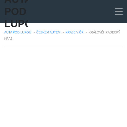
POD
LUPOU
AUTA POD LUPOU
>
ČESKEM AUTEM
>
KRAJE V ČR
>
KRÁLOVÉHRADECKÝ
KRAJ