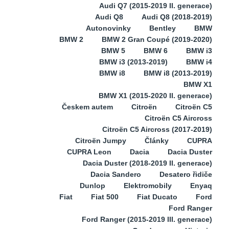
Audi Q7 (2015-2019 II. generace)
Audi Q8
Audi Q8 (2018-2019)
Autonovinky
Bentley
BMW
BMW 2
BMW 2 Gran Coupé (2019-2020)
BMW 5
BMW 6
BMW i3
BMW i3 (2013-2019)
BMW i4
BMW i8
BMW i8 (2013-2019)
BMW X1
BMW X1 (2015-2020 II. generace)
Českem autem
Citroën
Citroën C5
Citroën C5 Aircross
Citroën C5 Aircross (2017-2019)
Citroën Jumpy
Články
CUPRA
CUPRA Leon
Dacia
Dacia Duster
Dacia Duster (2018-2019 II. generace)
Dacia Sandero
Desatero řidiče
Dunlop
Elektromobily
Enyaq
Fiat
Fiat 500
Fiat Ducato
Ford
Ford Ranger
Ford Ranger (2015-2019 III. generace)