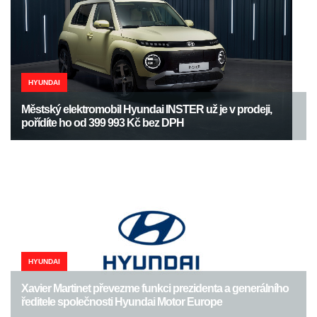
HYUNDAI
Městský elektromobil Hyundai INSTER už je v prodeji,
pořídíte ho od 399 993 Kč bez DPH
HYUNDAI
Xavier Martinet převezme funkci prezidenta a generálního
ředitele společnosti Hyundai Motor Europe