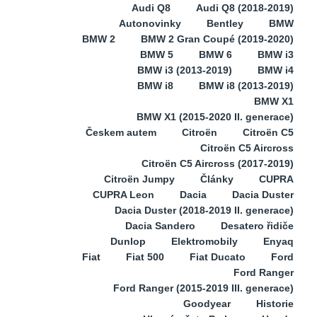
Audi Q8
Audi Q8 (2018-2019)
Autonovinky
Bentley
BMW
BMW 2
BMW 2 Gran Coupé (2019-2020)
BMW 5
BMW 6
BMW i3
BMW i3 (2013-2019)
BMW i4
BMW i8
BMW i8 (2013-2019)
BMW X1
BMW X1 (2015-2020 II. generace)
Českem autem
Citroën
Citroën C5
Citroën C5 Aircross
Citroën C5 Aircross (2017-2019)
Citroën Jumpy
Články
CUPRA
CUPRA Leon
Dacia
Dacia Duster
Dacia Duster (2018-2019 II. generace)
Dacia Sandero
Desatero řidiče
Dunlop
Elektromobily
Enyaq
Fiat
Fiat 500
Fiat Ducato
Ford
Ford Ranger
Ford Ranger (2015-2019 III. generace)
Goodyear
Historie