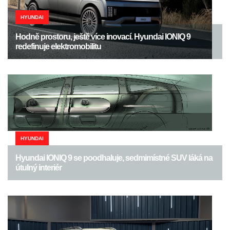
HYUNDAI
Hodně prostoru, ještě více inovací. Hyundai IONIQ 9
redefinuje elektromobilitu
HYUNDAI
Hyundai IONIQ 9 se poodhaluje, sedmimístné SUV láká na
útulný interiér