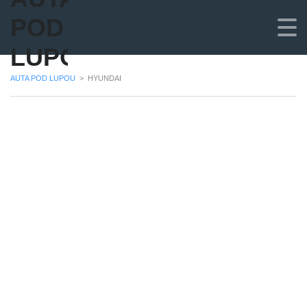
POD
LUPOU
AUTA POD LUPOU
>
HYUNDAI