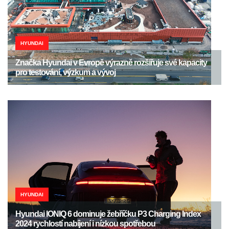
HYUNDAI
Značka Hyundai v Evropě výrazně rozšiřuje své kapacity
pro testování, výzkum a vývoj
HYUNDAI
Hyundai IONIQ 6 dominuje žebříčku P3 Charging Index
2024 rychlostí nabíjení i nízkou spotřebou