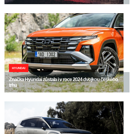
HYUNDAI
Značka Hyundai zůstala i v roce 2024 dvojkou českého
trhu