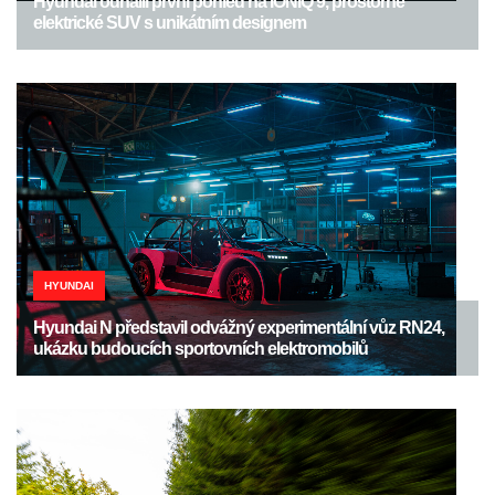
Hyundai odhalil první pohled na IONIQ 9, prostorné
elektrické SUV s unikátním designem
HYUNDAI
Hyundai N představil odvážný experimentální vůz RN24,
ukázku budoucích sportovních elektromobilů