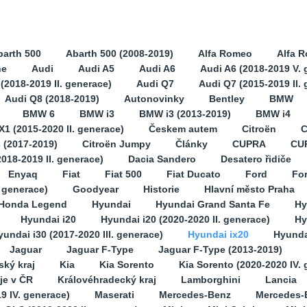
barth 500
Abarth 500 (2008-2019)
Alfa Romeo
Alfa 
ne
Audi
Audi A5
Audi A6
Audi A6 (2018-2019 V. 
(2018-2019 II. generace)
Audi Q7
Audi Q7 (2015-2019 II.
Audi Q8 (2018-2019)
Autonovinky
Bentley
BMW
BMW 6
BMW i3
BMW i3 (2013-2019)
BMW i4
1 (2015-2020 II. generace)
Českem autem
Citroën
C
s (2017-2019)
Citroën Jumpy
Články
CUPRA
CU
2018-2019 II. generace)
Dacia Sandero
Desatero řidiče
Enyaq
Fiat
Fiat 500
Fiat Ducato
Ford
Fo
. generace)
Goodyear
Historie
Hlavní město Praha
Honda Legend
Hyundai
Hyundai Grand Santa Fe
Hy
Hyundai i20
Hyundai i20 (2020-2020 II. generace)
Hy
yundai i30 (2017-2020 III. generace)
Hyundai ix20
Hyunda
Jaguar
Jaguar F-Type
Jaguar F-Type (2013-2019)
ský kraj
Kia
Kia Sorento
Kia Sorento (2020-2020 IV.
je v ČR
Královéhradecký kraj
Lamborghini
Lancia
9 IV. generace)
Maserati
Mercedes-Benz
Mercedes-