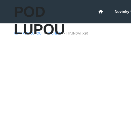
POD
Novinky
LUPOU
AUTA POD LUPOU
>
HYUNDAI
>
HYUNDAI IX20