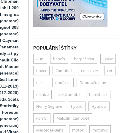
i Clubman
ishi L200
 Insignia
generace)
ugeot 308
 generace)
8 Cayman
Panamera
POPULÁRNÍ ŠTÍTKY
dy a tipy
Audi
benzín
bezpečnost
BMW
ault Clio
lt Master
boxer
Campbell
crossover
cvt
generace)
Seat Leon
diesel
dodávka
Doporučujeme
011-2019)
017-2020)
dálnice
elektromobil
hatchback
oda Scala
Statistiky
Henry Segrave
hybrid
Hyundai
 Forester
kombi
Malcolm Campbell
generace)
generace)
Mercedes-Benz
motor
motorky
uki Vitara