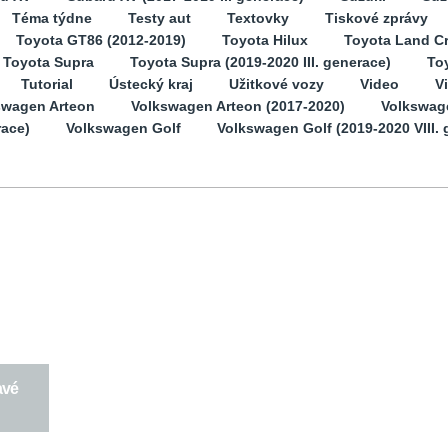
Téma týdne
Testy aut
Textovky
Tiskové zprávy
Toyota GT86 (2012-2019)
Toyota Hilux
Toyota Land Cr
Toyota Supra
Toyota Supra (2019-2020 III. generace)
Toy
Tutorial
Ústecký kraj
Užitkové vozy
Video
V
swagen Arteon
Volkswagen Arteon (2017-2020)
Volkswag
race)
Volkswagen Golf
Volkswagen Golf (2019-2020 VIII. 
avé