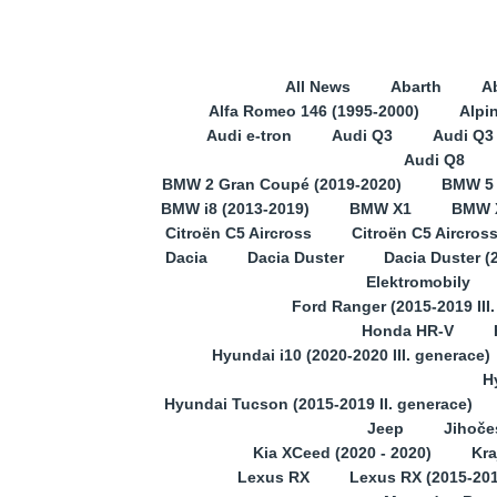
All News
Abarth
A
Alfa Romeo 146 (1995-2000)
Alpi
Audi e-tron
Audi Q3
Audi Q3 
Audi Q8
BMW 2 Gran Coupé (2019-2020)
BMW 5
BMW i8 (2013-2019)
BMW X1
BMW X
Citroën C5 Aircross
Citroën C5 Aircros
Dacia
Dacia Duster
Dacia Duster (
Elektromobily
Ford Ranger (2015-2019 III
Honda HR-V
Hyundai i10 (2020-2020 III. generace)
H
Hyundai Tucson (2015-2019 II. generace)
Jeep
Jihoče
Kia XCeed (2020 - 2020)
Kra
Lexus RX
Lexus RX (2015-201