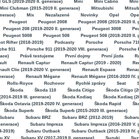
GLS (2019-2020 II. generace)
Mini
Mini Cabrio
Min
Mini Clubman (2015-2019 II. generace)
Mitsubishi
Mitsub
enerace)
Mix
Nezařazené
Novinky
Opel
Opel
Peugeot
Peugeot 2008
Peugeot 2008 (2019-2020 II. 
Peugeot 208 (2019-2020 II. generace)
Peugeot 3008
Pe
Peugeot 5008
Peugeot 508
Peugeot 508 (2018-2020 II.
ot Rifter (2018-2019)
Podcasty
Porsche
Porsche 71
che 911
Porsche 911 (2019-2020 VIII. generace)
Porsche 
race)
Právě testujeme
První dojmy
První jízda
Ra
ult
Renault Captur
Renault Captur (2019 - 2020)
Ren
ault Clio (2019-2020 V. generace)
Renault Espace
Renau
nerace)
Renault Mégane
Renault Mégane (2016-2020 IV. 
Rolls-Royce
Rozhovor
Rychlé zprávy
Seat
Škoda
Škoda 110
Škoda Citigo
Škoda Citigo (2
2014-2019 III. generace)
Škoda Kodiaq
Škoda Kodiaq (2
Škoda Octavia (2019-2020 IV. generace)
Škoda Rapid
Šk
Škoda Superb
Škoda Superb (2015-2020 III. generace)
Subaru
Subaru BRZ
Subaru BRZ (2012-2019)
Subaru
generace)
Subaru Impreza
Subaru Impreza (2016-2020 V. 
4-2019)
Subaru Outback
Subaru Outback (2015-2019 IV. 
u XV
Subaru XV (2017-2019 II. generace)
Suzuki
Suz