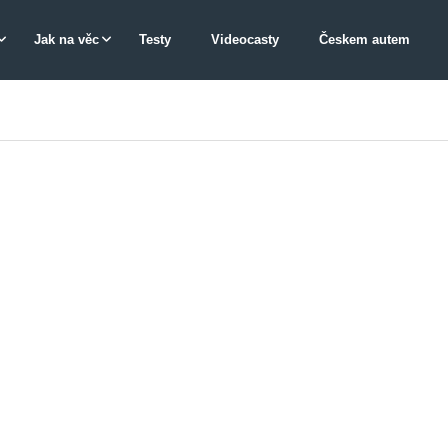
Jak na věc
Testy
Videocasty
Českem autem