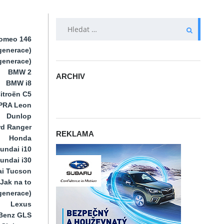
VYHLEDÁVÁNÍ
Romeo 146
generace)
 generace)
BMW 2
ARCHIV
BMW i8
ARCHIV
itroën C5
PRA Leon
Dunlop
rd Ranger
REKLAMA
Honda
undai i10
undai i30
i Tucson
Jak na to
 generace)
Lexus
Benz GLS