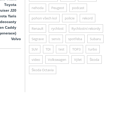
Toyota
nehoda
Peugeot
podcast
uiser J20
ota Yaris
pohon všech kol
policie
rekord
ideocasty
en Caddy
Renault
rychlost
Rychlostní rekordy
generace)
Segrave
servis
spotřeba
Subaru
Volvo
SUV
TDI
test
TOP3
turbo
video
Volkswagen
Výlet
Škoda
Škoda Octavia