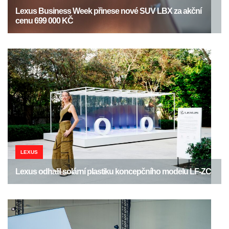
Lexus Business Week přinese nové SUV LBX za akční
cenu 699 000 KČ
LEXUS
Lexus odhalil solární plastiku koncepčního modelu LF-ZC