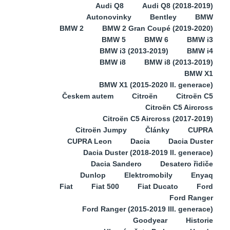
Audi Q8
Audi Q8 (2018-2019)
Autonovinky
Bentley
BMW
BMW 2
BMW 2 Gran Coupé (2019-2020)
BMW 5
BMW 6
BMW i3
BMW i3 (2013-2019)
BMW i4
BMW i8
BMW i8 (2013-2019)
BMW X1
BMW X1 (2015-2020 II. generace)
Českem autem
Citroën
Citroën C5
Citroën C5 Aircross
Citroën C5 Aircross (2017-2019)
Citroën Jumpy
Články
CUPRA
CUPRA Leon
Dacia
Dacia Duster
Dacia Duster (2018-2019 II. generace)
Dacia Sandero
Desatero řidiče
Dunlop
Elektromobily
Enyaq
Fiat
Fiat 500
Fiat Ducato
Ford
Ford Ranger
Ford Ranger (2015-2019 III. generace)
Goodyear
Historie