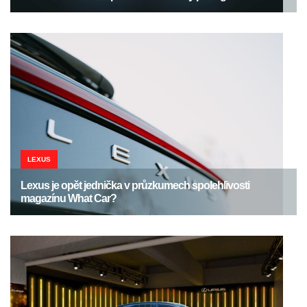
LEXUS
Lexus je opět jednička v průzkumech spolehlivosti
magazínu What Car?