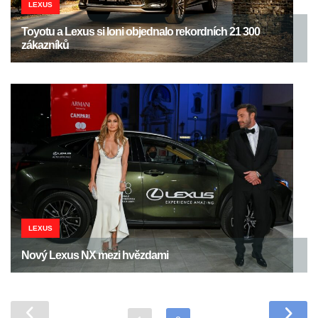
LEXUS
Toyotu a Lexus si loni objednalo rekordních 21 300
zákazníků
LEXUS
Nový Lexus NX mezi hvězdami