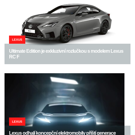
LEXUS
Ultimate Edition je exkluzivní rozlučkou s modelem Lexus
RC F
LEXUS
Lexus odhalí koncepční elektromobily příští generace