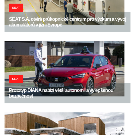
SEAT
SEAT S.A. otvírá průkopnické centrum pro výzkum a vývoj
akumulátorů v jižní Evropě
SEAT
Prototyp DIANA nabízí větší autonomii a vylepšenou
bezpečnost