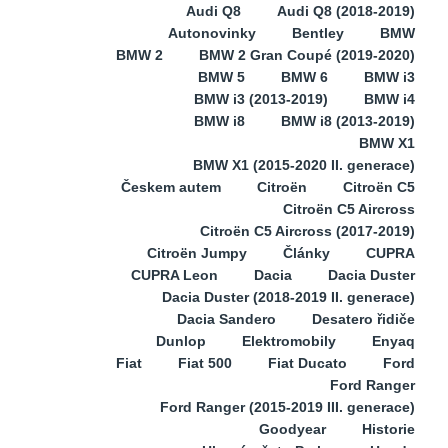
Audi Q8
Audi Q8 (2018-2019)
Autonovinky
Bentley
BMW
BMW 2
BMW 2 Gran Coupé (2019-2020)
BMW 5
BMW 6
BMW i3
BMW i3 (2013-2019)
BMW i4
BMW i8
BMW i8 (2013-2019)
BMW X1
BMW X1 (2015-2020 II. generace)
Českem autem
Citroën
Citroën C5
Citroën C5 Aircross
Citroën C5 Aircross (2017-2019)
Citroën Jumpy
Články
CUPRA
CUPRA Leon
Dacia
Dacia Duster
Dacia Duster (2018-2019 II. generace)
Dacia Sandero
Desatero řidiče
Dunlop
Elektromobily
Enyaq
Fiat
Fiat 500
Fiat Ducato
Ford
Ford Ranger
Ford Ranger (2015-2019 III. generace)
Goodyear
Historie