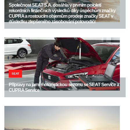
Společnost SEAT S.A. dosáhla v prvním pololetí
rekordních finančních výsledků díky úspěchům značky
CUPRA a rostoucím objemům prodeje značky SEAT v
důsledku zlepšeného zásobování polovodiči
SEAT
Přípravy na jarní motoristickou sezonu se SEAT Service a
CUPRA Service