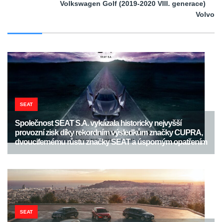
Volkswagen Golf (2019-2020 VIII. generace)
Volvo
SEAT
Společnost SEAT S.A. vykázala historicky nejvyšší
provozní zisk díky rekordním výsledkům značky CUPRA,
dvoucifernému růstu značky SEAT a úsporným opatřením
SEAT