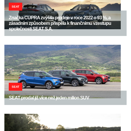
SEAT
Značka CUPRA zvýšila prodeje v roce 2022 o 93 %, a
zásadním způsobem přispěla k finančnímu vzestupu
společnosti SEAT S.A.
SEAT
SEAT prodal již více než jeden milion SUV