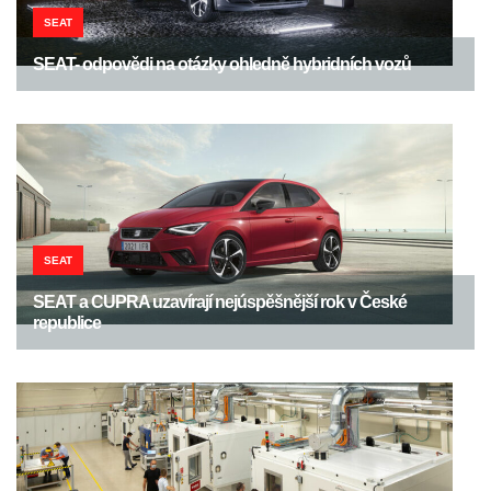
SEAT
SEAT- odpovědi na otázky ohledně hybridních vozů
SEAT
SEAT a CUPRA uzavírají nejúspěšnější rok v České
republice