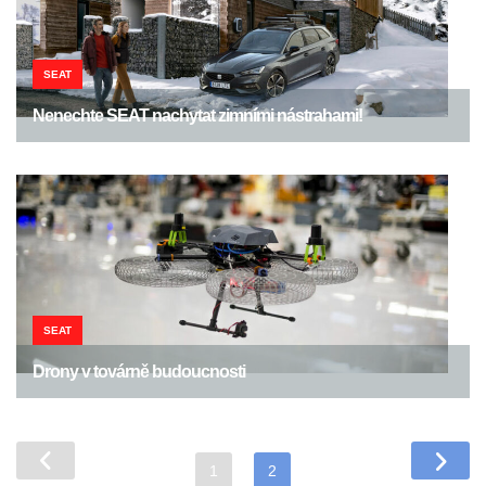
SEAT
Nenechte SEAT nachytat zimními nástrahami!
SEAT
Drony v továrně budoucnosti
1
2