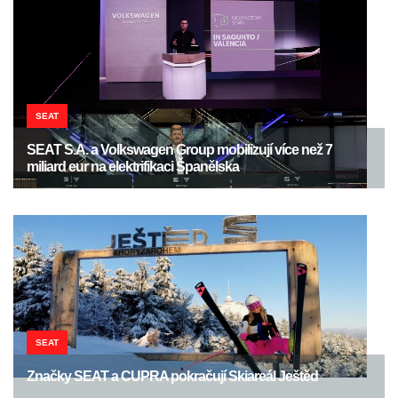
SEAT
SEAT S.A. a Volkswagen Group mobilizují více než 7
miliard eur na elektrifikaci Španělska
SEAT
Značky SEAT a CUPRA pokračují Skiareál Ještěd