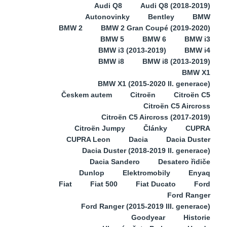
Audi Q8
Audi Q8 (2018-2019)
Autonovinky
Bentley
BMW
BMW 2
BMW 2 Gran Coupé (2019-2020)
BMW 5
BMW 6
BMW i3
BMW i3 (2013-2019)
BMW i4
BMW i8
BMW i8 (2013-2019)
BMW X1
BMW X1 (2015-2020 II. generace)
Českem autem
Citroën
Citroën C5
Citroën C5 Aircross
Citroën C5 Aircross (2017-2019)
Citroën Jumpy
Články
CUPRA
CUPRA Leon
Dacia
Dacia Duster
Dacia Duster (2018-2019 II. generace)
Dacia Sandero
Desatero řidiče
Dunlop
Elektromobily
Enyaq
Fiat
Fiat 500
Fiat Ducato
Ford
Ford Ranger
Ford Ranger (2015-2019 III. generace)
Goodyear
Historie