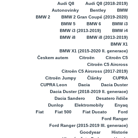
Audi Q8
Audi Q8 (2018-2019)
Autonovinky
Bentley
BMW
BMW 2
BMW 2 Gran Coupé (2019-2020)
BMW 5
BMW 6
BMW i3
BMW i3 (2013-2019)
BMW i4
BMW i8
BMW i8 (2013-2019)
BMW X1
BMW X1 (2015-2020 II. generace)
Českem autem
Citroën
Citroën C5
Citroën C5 Aircross
Citroën C5 Aircross (2017-2019)
Citroën Jumpy
Články
CUPRA
CUPRA Leon
Dacia
Dacia Duster
Dacia Duster (2018-2019 II. generace)
Dacia Sandero
Desatero řidiče
Dunlop
Elektromobily
Enyaq
Fiat
Fiat 500
Fiat Ducato
Ford
Ford Ranger
Ford Ranger (2015-2019 III. generace)
Goodyear
Historie