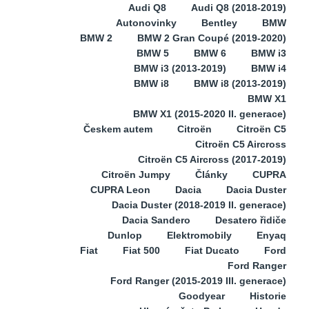
Audi Q8
Audi Q8 (2018-2019)
Autonovinky
Bentley
BMW
BMW 2
BMW 2 Gran Coupé (2019-2020)
BMW 5
BMW 6
BMW i3
BMW i3 (2013-2019)
BMW i4
BMW i8
BMW i8 (2013-2019)
BMW X1
BMW X1 (2015-2020 II. generace)
Českem autem
Citroën
Citroën C5
Citroën C5 Aircross
Citroën C5 Aircross (2017-2019)
Citroën Jumpy
Články
CUPRA
CUPRA Leon
Dacia
Dacia Duster
Dacia Duster (2018-2019 II. generace)
Dacia Sandero
Desatero řidiče
Dunlop
Elektromobily
Enyaq
Fiat
Fiat 500
Fiat Ducato
Ford
Ford Ranger
Ford Ranger (2015-2019 III. generace)
Goodyear
Historie