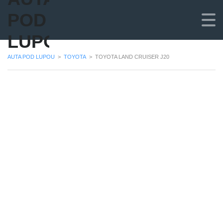
POD
LUPOU
AUTA POD LUPOU
>
TOYOTA
>
TOYOTA LAND CRUISER J20