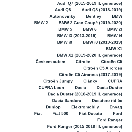
Audi Q7 (2015-2019 II. generace)
Audi Q8
Audi Q8 (2018-2019)
Autonovinky
Bentley
BMW
BMW 2
BMW 2 Gran Coupé (2019-2020)
BMW 5
BMW 6
BMW i3
BMW i3 (2013-2019)
BMW i4
BMW i8
BMW i8 (2013-2019)
BMW X1
BMW X1 (2015-2020 II. generace)
Českem autem
Citroën
Citroën C5
Citroën C5 Aircross
Citroën C5 Aircross (2017-2019)
Citroën Jumpy
Články
CUPRA
CUPRA Leon
Dacia
Dacia Duster
Dacia Duster (2018-2019 II. generace)
Dacia Sandero
Desatero řidiče
Dunlop
Elektromobily
Enyaq
Fiat
Fiat 500
Fiat Ducato
Ford
Ford Ranger
Ford Ranger (2015-2019 III. generace)