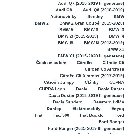
Audi Q7 (2015-2019 II. generace)
Audi Q8
Audi Q8 (2018-2019)
Autonovinky
Bentley
BMW
BMW 2
BMW 2 Gran Coupé (2019-2020)
BMW 5
BMW 6
BMW i3
BMW i3 (2013-2019)
BMW i4
BMW i8
BMW i8 (2013-2019)
BMW X1
BMW X1 (2015-2020 II. generace)
Českem autem
Citroën
Citroën C5
Citroën C5 Aircross
Citroën C5 Aircross (2017-2019)
Citroën Jumpy
Články
CUPRA
CUPRA Leon
Dacia
Dacia Duster
Dacia Duster (2018-2019 II. generace)
Dacia Sandero
Desatero řidiče
Dunlop
Elektromobily
Enyaq
Fiat
Fiat 500
Fiat Ducato
Ford
Ford Ranger
Ford Ranger (2015-2019 III. generace)