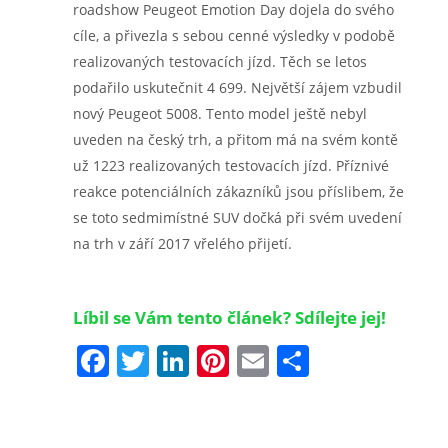
roadshow Peugeot Emotion Day dojela do svého
cíle, a přivezla s sebou cenné výsledky v podobě
realizovaných testovacích jízd. Těch se letos
podařilo uskutečnit 4 699. Největší zájem vzbudil
nový Peugeot 5008. Tento model ještě nebyl
uveden na český trh, a přitom má na svém kontě
už 1223 realizovaných testovacích jízd. Příznivé
reakce potenciálních zákazníků jsou příslibem, že
se toto sedmimístné SUV dočká při svém uvedení
na trh v září 2017 vřelého přijetí.
Líbil se Vám tento článek? Sdílejte jej!
Facebook
Twitter
LinkedIn
Pinterest
Email
Share