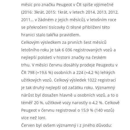
měsíc pro značku Peugeot v ČR spíše výjimečné
(2016: 3krát, 2015: 1krát, v letech 2014, 2013, 2012,
2011… v žádném z jejich měsíců), v letošním roce
se překročení tisícovky či těsné přiblížení této
hranici stalo takřka pravidlem.
Celkovým výsledkem za prvních šest měsíců
letošního roku je tak 6 036 registrovaných vozů a
nejlepší pololetí v historii značky na českém
trhu. V měsíci červnu dosáhly prodeje Peugeotu v
ČR 798 (+19,6 %) osobních a 224 (+4,2 %) lehkých
užitkových vozů. Celkový výsledek 1022 registrací
je tak druhý nejlepší od začátku roku. Významný
nárůst byl dosažen hlavně u osobních vozů, a to o
téměř 20 %, užitkové vozy narostly o 4,2 %. Celkově
Peugeot v červnu registroval o 15,9 % (140 vozů)
více než loni.
Červen byl ovšem významný i z jiného důvodu: