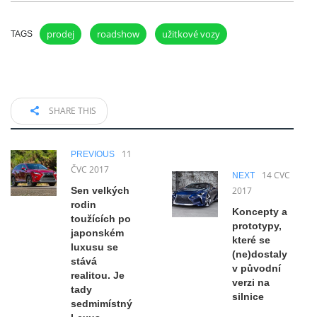
prodej
roadshow
užitkové vozy
TAGS
SHARE THIS
11
PREVIOUS
ČVC 2017
14 ČVC
NEXT
Sen velkých
2017
rodin
Koncepty a
toužících po
prototypy,
japonském
které se
luxusu se
(ne)dostaly
stává
v původní
realitou. Je
verzi na
tady
silnice
sedmimístný