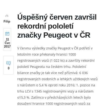
Úspěšný červen završil
Filip
rekordní pololetí
značky Peugeot v ČR
11
Čvc
2017
V červnu výsledky značky Peugeot v ČR potřetí v
letošním roce překonaly hranici 1000
registrovaných vozů (1 022 ks) a završily rekordní
pololetí Peugeotu na českém trhu. Pololetní
0
bilance značky je tak více než příznivá: 6 036
registrovaných osobních a lehkých užitkových vozů
s nárůstem o 5,4 % oproti roku 2016; 1. pozice na
trhu LCV s 1345 registrovanými vozy a nárůstem
o15,3 %. Zatímco v předcházejících letech bylo
dosažení hranice 1000 registrovaných vozů za