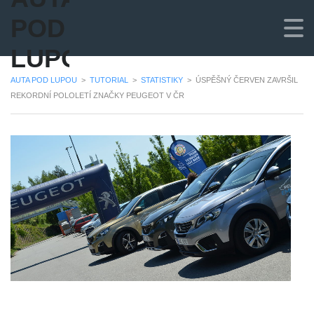
POD
LUPOU
AUTA POD LUPOU
>
TUTORIAL
>
STATISTIKY
>
ÚSPĚŠNÝ ČERVEN ZAVRŠIL
REKORDNÍ POLOLETÍ ZNAČKY PEUGEOT V ČR