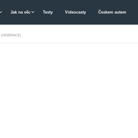
Jak na věc
Testy
Videocasty
Českem autem
I. GENERACE)