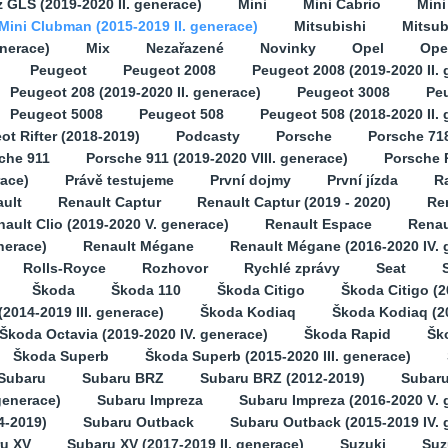
GLS (2019-2020 II. generace)
Mini
Mini Cabrio
Min
Mini Clubman (2015-2019 II. generace)
Mitsubishi
Mitsub
enerace)
Mix
Nezařazené
Novinky
Opel
Opel
Peugeot
Peugeot 2008
Peugeot 2008 (2019-2020 II. 
Peugeot 208 (2019-2020 II. generace)
Peugeot 3008
Pe
Peugeot 5008
Peugeot 508
Peugeot 508 (2018-2020 II.
ot Rifter (2018-2019)
Podcasty
Porsche
Porsche 71
che 911
Porsche 911 (2019-2020 VIII. generace)
Porsche 
race)
Právě testujeme
První dojmy
První jízda
Ra
ult
Renault Captur
Renault Captur (2019 - 2020)
Ren
ault Clio (2019-2020 V. generace)
Renault Espace
Renau
nerace)
Renault Mégane
Renault Mégane (2016-2020 IV. 
Rolls-Royce
Rozhovor
Rychlé zprávy
Seat
Škoda
Škoda 110
Škoda Citigo
Škoda Citigo (2
2014-2019 III. generace)
Škoda Kodiaq
Škoda Kodiaq (2
Škoda Octavia (2019-2020 IV. generace)
Škoda Rapid
Šk
Škoda Superb
Škoda Superb (2015-2020 III. generace)
Subaru
Subaru BRZ
Subaru BRZ (2012-2019)
Subaru
generace)
Subaru Impreza
Subaru Impreza (2016-2020 V. 
4-2019)
Subaru Outback
Subaru Outback (2015-2019 IV. 
u XV
Subaru XV (2017-2019 II. generace)
Suzuki
Suz