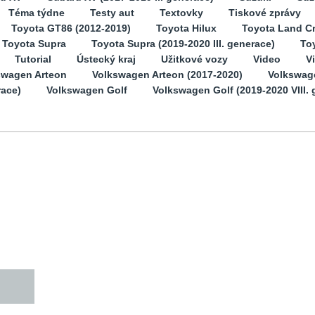
Téma týdne
Testy aut
Textovky
Tiskové zprávy
Toyota GT86 (2012-2019)
Toyota Hilux
Toyota Land Cr
Toyota Supra
Toyota Supra (2019-2020 III. generace)
Toy
Tutorial
Ústecký kraj
Užitkové vozy
Video
V
swagen Arteon
Volkswagen Arteon (2017-2020)
Volkswag
race)
Volkswagen Golf
Volkswagen Golf (2019-2020 VIII. 