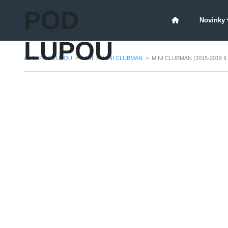
POD
Novinky
LUPOU
AUTA POD LUPOU
>
MINI
>
MINI CLUBMAN
>
MINI CLUBMAN (2015-2019 I