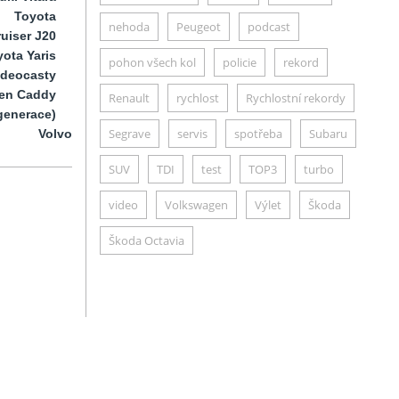
Toyota
nehoda
Peugeot
podcast
uiser J20
ota Yaris
pohon všech kol
policie
rekord
ideocasty
en Caddy
Renault
rychlost
Rychlostní rekordy
generace)
Segrave
servis
spotřeba
Subaru
Volvo
SUV
TDI
test
TOP3
turbo
video
Volkswagen
Výlet
Škoda
Škoda Octavia