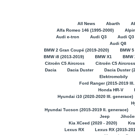
All News
Abarth
A
Alfa Romeo 146 (1995-2000)
Alpi
Audi e-tron
Audi Q3
Audi Q3 
Audi Q8
BMW 2 Gran Coupé (2019-2020)
BMW 5
BMW i8 (2013-2019)
BMW X1
BMW X
Citroën C5 Aircross
Citroën C5 Aircros
Dacia
Dacia Duster
Dacia Duster (
Elektromobily
Ford Ranger (2015-2019 III
Honda HR-V
Hyundai i10 (2020-2020 III. generace)
H
Hyundai Tucson (2015-2019 II. generace)
Jeep
Jihoče
Kia XCeed (2020 - 2020)
Kra
Lexus RX
Lexus RX (2015-201