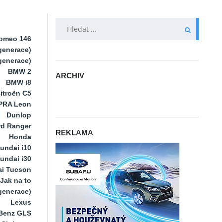
VYHLEDÁVÁNÍ
Romeo 146
generace)
 generace)
BMW 2
ARCHIV
BMW i8
ARCHIV
itroën C5
PRA Leon
Dunlop
rd Ranger
REKLAMA
Honda
undai i10
undai i30
i Tucson
Jak na to
 generace)
Lexus
Benz GLS