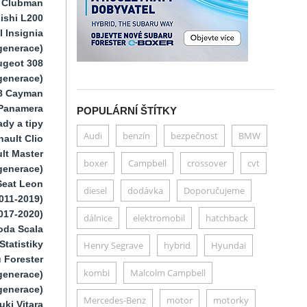
i Clubman
ishi L200
 Insignia
generace)
ugeot 308
 generace)
8 Cayman
Panamera
POPULÁRNÍ ŠTÍTKY
dy a tipy
Audi
benzín
bezpečnost
BMW
ault Clio
lt Master
boxer
Campbell
crossover
cvt
generace)
Seat Leon
diesel
dodávka
Doporučujeme
011-2019)
017-2020)
dálnice
elektromobil
hatchback
oda Scala
Statistiky
Henry Segrave
hybrid
Hyundai
 Forester
kombi
Malcolm Campbell
generace)
generace)
Mercedes-Benz
motor
motorky
uki Vitara