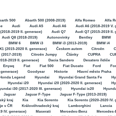
barth 500
Abarth 500 (2008-2019)
Alfa Romeo
Alfa 
ne
Audi
Audi A5
Audi A6
Audi A6 (2018-2019 V. 
(2018-2019 II. generace)
Audi Q7
Audi Q7 (2015-2019 II.
Audi Q8 (2018-2019)
Autonovinky
Bentley
BMW
BMW 6
BMW i3
BMW i3 (2013-2019)
BMW i4
1 (2015-2020 II. generace)
Českem autem
Citroën
C
s (2017-2019)
Citroën Jumpy
Články
CUPRA
CU
2018-2019 II. generace)
Dacia Sandero
Desatero řidiče
Enyaq
Fiat
Fiat 500
Fiat Ducato
Ford
Fo
. generace)
Goodyear
Historie
Hlavní město Praha
Honda Legend
Hyundai
Hyundai Grand Santa Fe
Hy
Hyundai i20
Hyundai i20 (2020-2020 II. generace)
Hy
yundai i30 (2017-2020 III. generace)
Hyundai ix20
Hyunda
Jaguar
Jaguar F-Type
Jaguar F-Type (2013-2019)
ský kraj
Kia
Kia Sorento
Kia Sorento (2020-2020 IV.
je v ČR
Královéhradecký kraj
Lamborghini
Lancia
9 IV. generace)
Maserati
Mercedes-Benz
Mercedes-