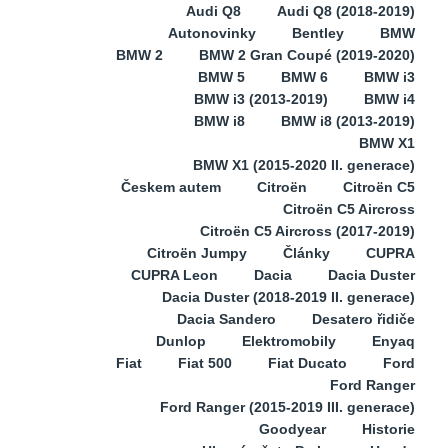
Audi Q8
Audi Q8 (2018-2019)
Autonovinky
Bentley
BMW
BMW 2
BMW 2 Gran Coupé (2019-2020)
BMW 5
BMW 6
BMW i3
BMW i3 (2013-2019)
BMW i4
BMW i8
BMW i8 (2013-2019)
BMW X1
BMW X1 (2015-2020 II. generace)
Českem autem
Citroën
Citroën C5
Citroën C5 Aircross
Citroën C5 Aircross (2017-2019)
Citroën Jumpy
Články
CUPRA
CUPRA Leon
Dacia
Dacia Duster
Dacia Duster (2018-2019 II. generace)
Dacia Sandero
Desatero řidiče
Dunlop
Elektromobily
Enyaq
Fiat
Fiat 500
Fiat Ducato
Ford
Ford Ranger
Ford Ranger (2015-2019 III. generace)
Goodyear
Historie