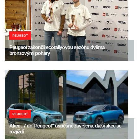
PEUGEOT
Peugeot zakončil ecorallyovou sezónu dvěma
bronzovými poháry
PEUGEOT
Akce „7 dní Peugeot“ úspěšně završena, další akce se
rozjíždí