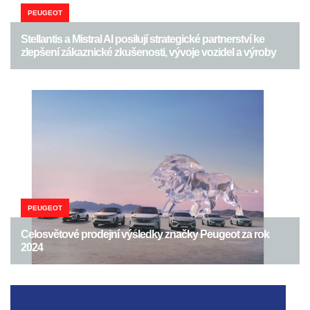
PEUGEOT
Stellantis a Mistral AI posilují strategické partnerství ke
zlepšení zákaznické zkušenosti, vývoje vozidel a výroby
PEUGEOT
Celosvětové prodejní výsledky značky Peugeot za rok
2024