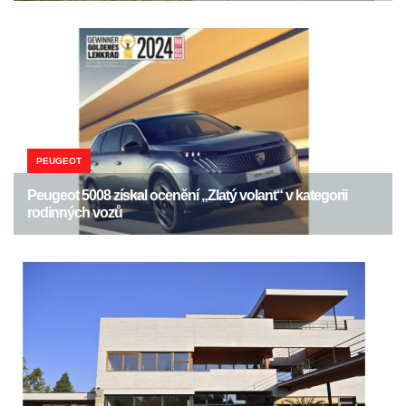
PEUGEOT
Peugeot 5008 získal ocenění „Zlatý volant“ v kategorii
rodinných vozů