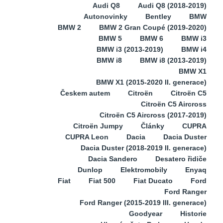
Audi Q8
Audi Q8 (2018-2019)
Autonovinky
Bentley
BMW
BMW 2
BMW 2 Gran Coupé (2019-2020)
BMW 5
BMW 6
BMW i3
BMW i3 (2013-2019)
BMW i4
BMW i8
BMW i8 (2013-2019)
BMW X1
BMW X1 (2015-2020 II. generace)
Českem autem
Citroën
Citroën C5
Citroën C5 Aircross
Citroën C5 Aircross (2017-2019)
Citroën Jumpy
Články
CUPRA
CUPRA Leon
Dacia
Dacia Duster
Dacia Duster (2018-2019 II. generace)
Dacia Sandero
Desatero řidiče
Dunlop
Elektromobily
Enyaq
Fiat
Fiat 500
Fiat Ducato
Ford
Ford Ranger
Ford Ranger (2015-2019 III. generace)
Goodyear
Historie