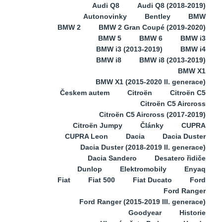
Audi Q8
Audi Q8 (2018-2019)
Autonovinky
Bentley
BMW
BMW 2
BMW 2 Gran Coupé (2019-2020)
BMW 5
BMW 6
BMW i3
BMW i3 (2013-2019)
BMW i4
BMW i8
BMW i8 (2013-2019)
BMW X1
BMW X1 (2015-2020 II. generace)
Českem autem
Citroën
Citroën C5
Citroën C5 Aircross
Citroën C5 Aircross (2017-2019)
Citroën Jumpy
Články
CUPRA
CUPRA Leon
Dacia
Dacia Duster
Dacia Duster (2018-2019 II. generace)
Dacia Sandero
Desatero řidiče
Dunlop
Elektromobily
Enyaq
Fiat
Fiat 500
Fiat Ducato
Ford
Ford Ranger
Ford Ranger (2015-2019 III. generace)
Goodyear
Historie