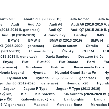
barth 500
Abarth 500 (2008-2019)
Alfa Romeo
Alfa 
ne
Audi
Audi A5
Audi A6
Audi A6 (2018-2019 V. 
(2018-2019 II. generace)
Audi Q7
Audi Q7 (2015-2019 II.
Audi Q8 (2018-2019)
Autonovinky
Bentley
BMW
BMW 6
BMW i3
BMW i3 (2013-2019)
BMW i4
1 (2015-2020 II. generace)
Českem autem
Citroën
C
s (2017-2019)
Citroën Jumpy
Články
CUPRA
CU
2018-2019 II. generace)
Dacia Sandero
Desatero řidiče
Enyaq
Fiat
Fiat 500
Fiat Ducato
Ford
Fo
. generace)
Goodyear
Historie
Hlavní město Praha
Honda Legend
Hyundai
Hyundai Grand Santa Fe
Hy
Hyundai i20
Hyundai i20 (2020-2020 II. generace)
Hy
yundai i30 (2017-2020 III. generace)
Hyundai ix20
Hyunda
Jaguar
Jaguar F-Type
Jaguar F-Type (2013-2019)
ský kraj
Kia
Kia Sorento
Kia Sorento (2020-2020 IV.
je v ČR
Královéhradecký kraj
Lamborghini
Lancia
9 IV. generace)
Maserati
Mercedes-Benz
Mercedes-