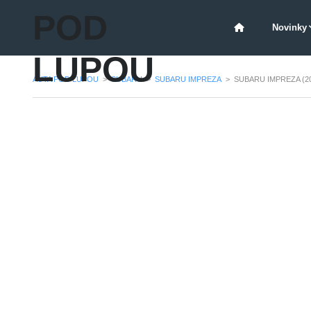
POD
Novinky
LUPOU
AUTA POD LUPOU
>
SUBARU
>
SUBARU IMPREZA
>
SUBARU IMPREZA (20