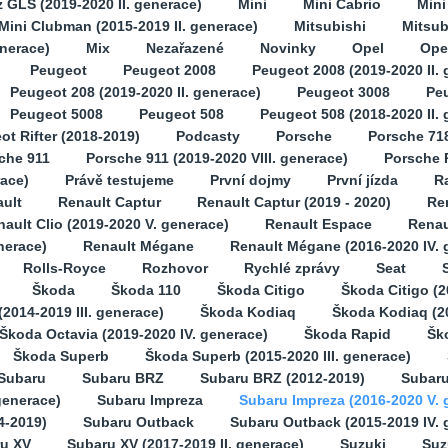
GLS (2019-2020 II. generace)
Mini
Mini Cabrio
Min
Mini Clubman (2015-2019 II. generace)
Mitsubishi
Mitsub
enerace)
Mix
Nezařazené
Novinky
Opel
Opel
Peugeot
Peugeot 2008
Peugeot 2008 (2019-2020 II. 
Peugeot 208 (2019-2020 II. generace)
Peugeot 3008
Pe
Peugeot 5008
Peugeot 508
Peugeot 508 (2018-2020 II.
ot Rifter (2018-2019)
Podcasty
Porsche
Porsche 71
che 911
Porsche 911 (2019-2020 VIII. generace)
Porsche 
race)
Právě testujeme
První dojmy
První jízda
Ra
ult
Renault Captur
Renault Captur (2019 - 2020)
Ren
ault Clio (2019-2020 V. generace)
Renault Espace
Renau
nerace)
Renault Mégane
Renault Mégane (2016-2020 IV. 
Rolls-Royce
Rozhovor
Rychlé zprávy
Seat
Škoda
Škoda 110
Škoda Citigo
Škoda Citigo (2
2014-2019 III. generace)
Škoda Kodiaq
Škoda Kodiaq (2
Škoda Octavia (2019-2020 IV. generace)
Škoda Rapid
Šk
Škoda Superb
Škoda Superb (2015-2020 III. generace)
Subaru
Subaru BRZ
Subaru BRZ (2012-2019)
Subaru
generace)
Subaru Impreza
Subaru Impreza (2016-2020 V. 
4-2019)
Subaru Outback
Subaru Outback (2015-2019 IV. 
u XV
Subaru XV (2017-2019 II. generace)
Suzuki
Suz