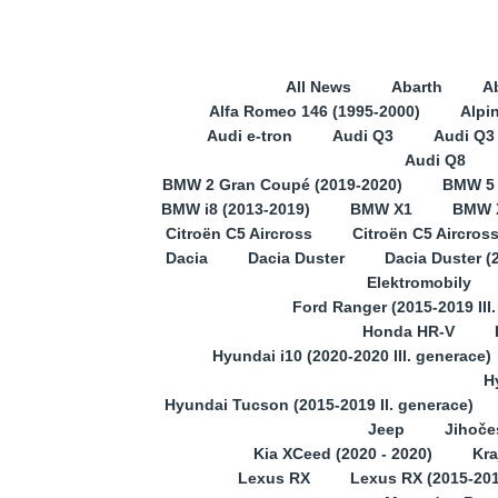
All News
Abarth
A
Alfa Romeo 146 (1995-2000)
Alpi
Audi e-tron
Audi Q3
Audi Q3 
Audi Q8
BMW 2 Gran Coupé (2019-2020)
BMW 5
BMW i8 (2013-2019)
BMW X1
BMW X
Citroën C5 Aircross
Citroën C5 Aircros
Dacia
Dacia Duster
Dacia Duster (
Elektromobily
Ford Ranger (2015-2019 III
Honda HR-V
Hyundai i10 (2020-2020 III. generace)
H
Hyundai Tucson (2015-2019 II. generace)
Jeep
Jihoče
Kia XCeed (2020 - 2020)
Kra
Lexus RX
Lexus RX (2015-201