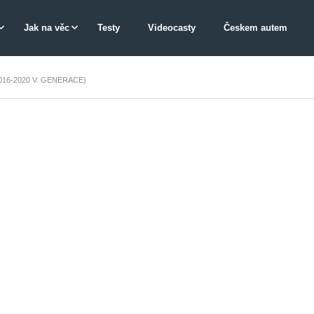
Jak na věc
Testy
Videocasty
Českem autem
16-2020 V. GENERACE)