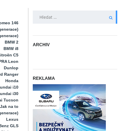
VYHLEDÁVÁNÍ
Romeo 146
generace)
 generace)
BMW 2
ARCHIV
BMW i8
ARCHIV
itroën C5
PRA Leon
Dunlop
rd Ranger
REKLAMA
Honda
undai i10
undai i30
i Tucson
Jak na to
 generace)
Lexus
Benz GLS