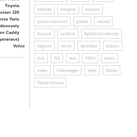
Toyota
nehoda
Peugeot
podcast
uiser J20
ota Yaris
pohon všech kol
policie
rekord
ideocasty
en Caddy
Renault
rychlost
Rychlostní rekordy
generace)
Segrave
servis
spotřeba
Subaru
Volvo
SUV
TDI
test
TOP3
turbo
video
Volkswagen
Výlet
Škoda
Škoda Octavia