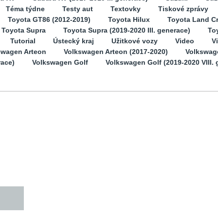
Téma týdne
Testy aut
Textovky
Tiskové zprávy
Toyota GT86 (2012-2019)
Toyota Hilux
Toyota Land Cr
Toyota Supra
Toyota Supra (2019-2020 III. generace)
Toy
Tutorial
Ústecký kraj
Užitkové vozy
Video
V
swagen Arteon
Volkswagen Arteon (2017-2020)
Volkswag
race)
Volkswagen Golf
Volkswagen Golf (2019-2020 VIII. 