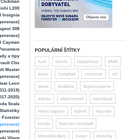
i Clubman
ishi L200
 Insignia
generace)
ugeot 308
 generace)
8 Cayman
Panamera
POPULÁRNÍ ŠTÍTKY
dy a tipy
Audi
benzín
bezpečnost
BMW
ault Clio
lt Master
boxer
Campbell
crossover
cvt
generace)
Seat Leon
diesel
dodávka
Doporučujeme
011-2019)
017-2020)
dálnice
elektromobil
hatchback
oda Scala
Statistiky
Henry Segrave
hybrid
Hyundai
 Forester
kombi
Malcolm Campbell
generace)
generace)
Mercedes-Benz
motor
motorky
uki Vitara