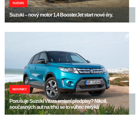
SUZUKI
Suzuki – nový motor 1,4 BoosterJet start nové éry.
NOVINKY
Porušuje Suzuki Vitara emisní předpisy? Nikoli,
současných aut na trhu se to vůbec netýká