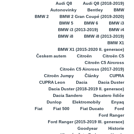
Audi Q8
Audi Q8 (2018-2019)
Autonovinky
Bentley
BMW
BMW 2
BMW 2 Gran Coupé (2019-2020)
BMW 5
BMW 6
BMW i3
BMW i3 (2013-2019)
BMW i4
BMW i8
BMW i8 (2013-2019)
BMW X1
BMW X1 (2015-2020 II. generace)
Českem autem
Citroën
Citroën C5
Citroën C5 Aircross
Citroën C5 Aircross (2017-2019)
Citroën Jumpy
Články
CUPRA
CUPRA Leon
Dacia
Dacia Duster
Dacia Duster (2018-2019 II. generace)
Dacia Sandero
Desatero řidiče
Dunlop
Elektromobily
Enyaq
Fiat
Fiat 500
Fiat Ducato
Ford
Ford Ranger
Ford Ranger (2015-2019 III. generace)
Goodyear
Historie