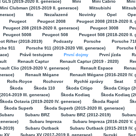
GLS (2019-2020 II. generace)
Mini
Mini Cabrio
Min
Mini Clubman (2015-2019 II. generace)
Mitsubishi
Mitsub
enerace)
Mix
Nezařazené
Novinky
Opel
Opel
Peugeot
Peugeot 2008
Peugeot 2008 (2019-2020 II. 
Peugeot 208 (2019-2020 II. generace)
Peugeot 3008
Pe
Peugeot 5008
Peugeot 508
Peugeot 508 (2018-2020 II.
ot Rifter (2018-2019)
Podcasty
Porsche
Porsche 71
che 911
Porsche 911 (2019-2020 VIII. generace)
Porsche 
race)
Právě testujeme
První dojmy
První jízda
Ra
ult
Renault Captur
Renault Captur (2019 - 2020)
Ren
ault Clio (2019-2020 V. generace)
Renault Espace
Renau
nerace)
Renault Mégane
Renault Mégane (2016-2020 IV. 
Rolls-Royce
Rozhovor
Rychlé zprávy
Seat
Škoda
Škoda 110
Škoda Citigo
Škoda Citigo (2
2014-2019 III. generace)
Škoda Kodiaq
Škoda Kodiaq (2
Škoda Octavia (2019-2020 IV. generace)
Škoda Rapid
Šk
Škoda Superb
Škoda Superb (2015-2020 III. generace)
Subaru
Subaru BRZ
Subaru BRZ (2012-2019)
Subaru
generace)
Subaru Impreza
Subaru Impreza (2016-2020 V. 
4-2019)
Subaru Outback
Subaru Outback (2015-2019 IV. 
u XV
Subaru XV (2017-2019 II. generace)
Suzuki
Suz