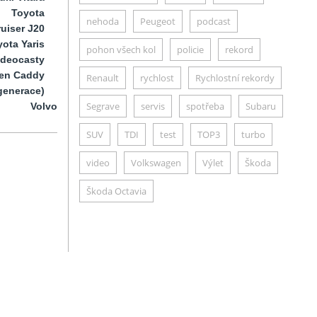
Toyota
nehoda
Peugeot
podcast
uiser J20
ota Yaris
pohon všech kol
policie
rekord
ideocasty
en Caddy
Renault
rychlost
Rychlostní rekordy
generace)
Segrave
servis
spotřeba
Subaru
Volvo
SUV
TDI
test
TOP3
turbo
video
Volkswagen
Výlet
Škoda
Škoda Octavia