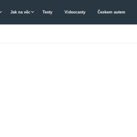
Jak na věc
Testy
Videocasty
Českem autem