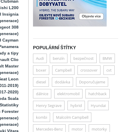
i Clubman
ishi L200
 Insignia
generace)
ugeot 308
 generace)
8 Cayman
Panamera
POPULÁRNÍ ŠTÍTKY
dy a tipy
Audi
benzín
bezpečnost
BMW
ault Clio
lt Master
boxer
Campbell
crossover
cvt
generace)
Seat Leon
diesel
dodávka
Doporučujeme
011-2019)
017-2020)
dálnice
elektromobil
hatchback
oda Scala
Statistiky
Henry Segrave
hybrid
Hyundai
 Forester
kombi
Malcolm Campbell
generace)
generace)
Mercedes-Benz
motor
motorky
uki Vitara