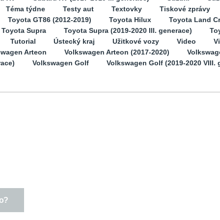
Téma týdne
Testy aut
Textovky
Tiskové zprávy
Toyota GT86 (2012-2019)
Toyota Hilux
Toyota Land Cr
Toyota Supra
Toyota Supra (2019-2020 III. generace)
Toy
Tutorial
Ústecký kraj
Užitkové vozy
Video
V
swagen Arteon
Volkswagen Arteon (2017-2020)
Volkswag
race)
Volkswagen Golf
Volkswagen Golf (2019-2020 VIII. 
lo?