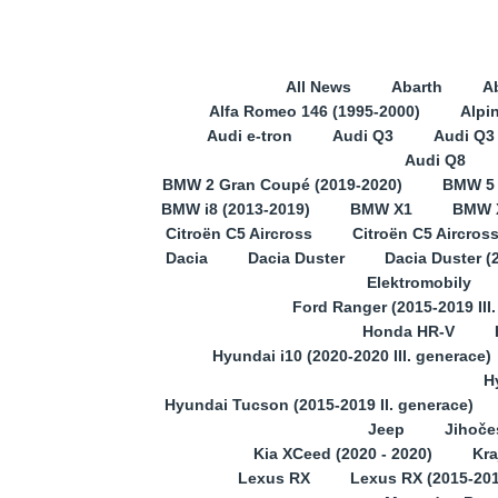
All News
Abarth
A
Alfa Romeo 146 (1995-2000)
Alpi
Audi e-tron
Audi Q3
Audi Q3 
Audi Q8
BMW 2 Gran Coupé (2019-2020)
BMW 5
BMW i8 (2013-2019)
BMW X1
BMW X
Citroën C5 Aircross
Citroën C5 Aircros
Dacia
Dacia Duster
Dacia Duster (
Elektromobily
Ford Ranger (2015-2019 III
Honda HR-V
Hyundai i10 (2020-2020 III. generace)
H
Hyundai Tucson (2015-2019 II. generace)
Jeep
Jihoče
Kia XCeed (2020 - 2020)
Kra
Lexus RX
Lexus RX (2015-201