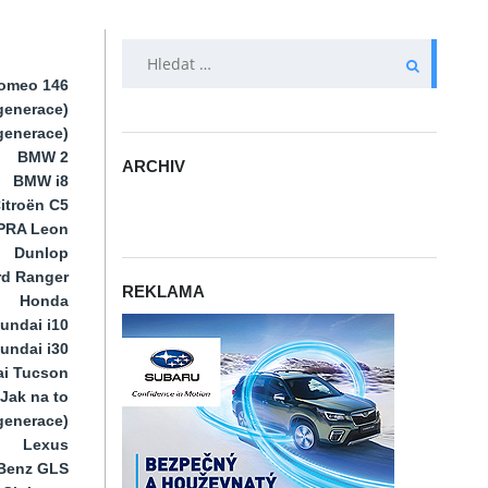
VYHLEDÁVÁNÍ
Romeo 146
generace)
 generace)
BMW 2
ARCHIV
BMW i8
ARCHIV
itroën C5
PRA Leon
Dunlop
rd Ranger
REKLAMA
Honda
undai i10
undai i30
i Tucson
Jak na to
 generace)
Lexus
Benz GLS