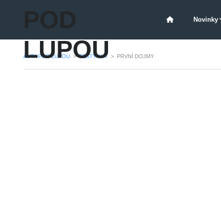
POD
Novinky
LUPOU
AUTA POD LUPOU
>
TESTY AUT
>
PRVNÍ DOJMY