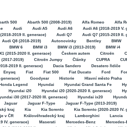
barth 500
Abarth 500 (2008-2019)
Alfa Romeo
Alfa 
ne
Audi
Audi A5
Audi A6
Audi A6 (2018-2019 V. 
(2018-2019 II. generace)
Audi Q7
Audi Q7 (2015-2019 II.
Audi Q8 (2018-2019)
Autonovinky
Bentley
BMW
BMW 6
BMW i3
BMW i3 (2013-2019)
BMW i4
1 (2015-2020 II. generace)
Českem autem
Citroën
C
s (2017-2019)
Citroën Jumpy
Články
CUPRA
CU
2018-2019 II. generace)
Dacia Sandero
Desatero řidiče
Enyaq
Fiat
Fiat 500
Fiat Ducato
Ford
Fo
. generace)
Goodyear
Historie
Hlavní město Praha
Honda Legend
Hyundai
Hyundai Grand Santa Fe
Hy
Hyundai i20
Hyundai i20 (2020-2020 II. generace)
Hy
yundai i30 (2017-2020 III. generace)
Hyundai ix20
Hyunda
Jaguar
Jaguar F-Type
Jaguar F-Type (2013-2019)
ský kraj
Kia
Kia Sorento
Kia Sorento (2020-2020 IV.
je v ČR
Královéhradecký kraj
Lamborghini
Lancia
9 IV. generace)
Maserati
Mercedes-Benz
Mercedes-