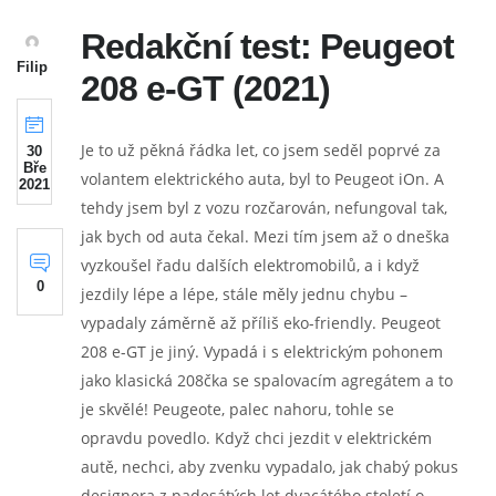
Redakční test: Peugeot
Filip
208 e-GT (2021)
Je to už pěkná řádka let, co jsem seděl poprvé za
30
Bře
volantem elektrického auta, byl to Peugeot iOn. A
2021
tehdy jsem byl z vozu rozčarován, nefungoval tak,
jak bych od auta čekal. Mezi tím jsem až o dneška
vyzkoušel řadu dalších elektromobilů, a i když
0
jezdily lépe a lépe, stále měly jednu chybu –
vypadaly záměrně až příliš eko-friendly. Peugeot
208 e-GT je jiný. Vypadá i s elektrickým pohonem
jako klasická 208čka se spalovacím agregátem a to
je skvělé! Peugeote, palec nahoru, tohle se
opravdu povedlo. Když chci jezdit v elektrickém
autě, nechci, aby zvenku vypadalo, jak chabý pokus
designera z padesátých let dvacátého století o