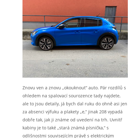
Znovu ven a znovu „okouknout“ auto. Pár rozdílů s
ohledem na spalovací sourozence tady najdete,
ale to jsou detaily, já bych dal ruku do ohně asi jen
za absenci výfuku a plakety „e,“ jinak 208 vypadá
dobře tak, jak ji známe od uvedení na trh. Uvnitř
kabiny je to také „stará známá písnička,“ s
odlišnostmi souvisejícím právě s elektrickým