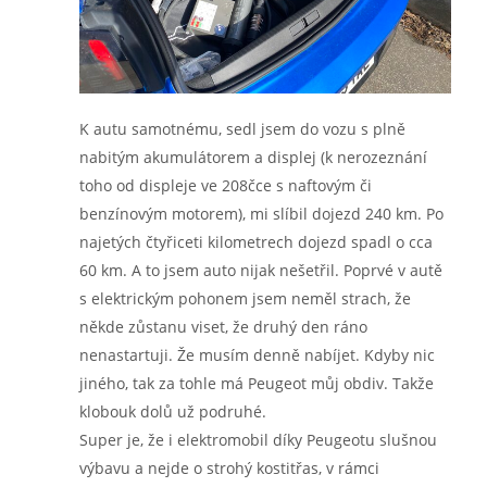
K autu samotnému, sedl jsem do vozu s plně
nabitým akumulátorem a displej (k nerozeznání
toho od displeje ve 208čce s naftovým či
benzínovým motorem), mi slíbil dojezd 240 km. Po
najetých čtyřiceti kilometrech dojezd spadl o cca
60 km. A to jsem auto nijak nešetřil. Poprvé v autě
s elektrickým pohonem jsem neměl strach, že
někde zůstanu viset, že druhý den ráno
nenastartuji. Že musím denně nabíjet. Kdyby nic
jiného, tak za tohle má Peugeot můj obdiv. Takže
klobouk dolů už podruhé.
Super je, že i elektromobil díky Peugeotu slušnou
výbavu a nejde o strohý kostitřas, v rámci