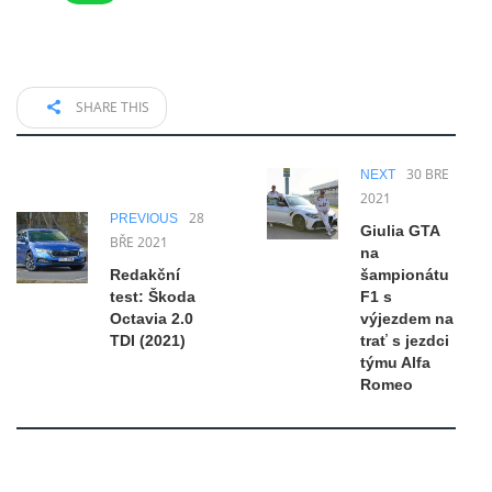
SHARE THIS
30 BŘE
NEXT
2021
28
PREVIOUS
Giulia GTA
BŘE 2021
na
Redakční
šampionátu
test: Škoda
F1 s
Octavia 2.0
výjezdem na
TDI (2021)
trať s jezdci
týmu Alfa
Romeo