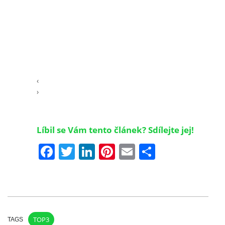
‹
›
Líbil se Vám tento článek? Sdílejte jej!
Facebook
Twitter
LinkedIn
Pinterest
Email
Share
TOP3
TAGS