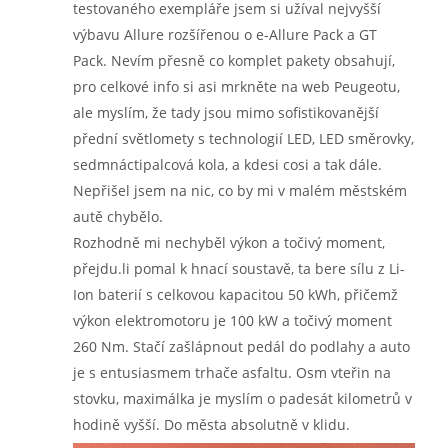
testovaného exempláře jsem si užíval nejvyšší
výbavu Allure rozšířenou o e-Allure Pack a GT
Pack. Nevím přesně co komplet pakety obsahují,
pro celkové info si asi mrkněte na web Peugeotu,
ale myslím, že tady jsou mimo sofistikovanější
přední světlomety s technologií LED, LED směrovky,
sedmnáctipalcová kola, a kdesi cosi a tak dále.
Nepřišel jsem na nic, co by mi v malém městském
autě chybělo.
Rozhodně mi nechyběl výkon a točivý moment,
přejdu.li pomal k hnací soustavě, ta bere sílu z Li-
Ion baterií s celkovou kapacitou 50 kWh, přičemž
výkon elektromotoru je 100 kW a točivý moment
260 Nm. Stačí zašlápnout pedál do podlahy a auto
je s entusiasmem trhače asfaltu. Osm vteřin na
stovku, maximálka je myslím o padesát kilometrů v
hodině vyšší. Do města absolutně v klidu.