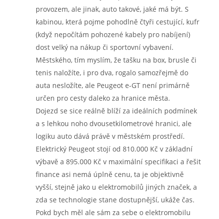
provozem, ale jinak, auto takové, jaké má být. S
kabinou, která pojme pohodlně čtyři cestující, kufr
(když nepočítám pohozené kabely pro nabíjení)
dost velký na nákup či sportovní vybavení.
Městského, tím myslím, že tašku na box, brusle či
tenis naložíte, i pro dva, rogalo samozřejmě do
auta nesložíte, ale Peugeot e-GT není primárně
určen pro cesty daleko za hranice města.
Dojezd se sice reálně blíží za ideálních podmínek
a s lehkou noho dvousetkilometrové hranici, ale
logiku auto dává právě v městském prostředí.
Elektrický Peugeot stojí od 810.000 Kč v základní
výbavě a 895.000 Kč v maximální specifikaci a řešit
finance asi nemá úplně cenu, ta je objektivně
vyšší, stejně jako u elektromobilů jiných značek, a
zda se technologie stane dostupnější, ukáže čas.
Pokd bych měl ale sám za sebe o elektromobilu