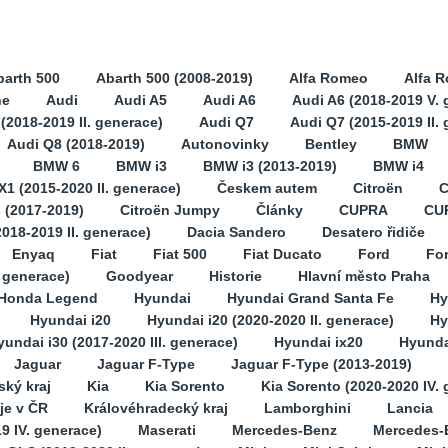
barth 500
Abarth 500 (2008-2019)
Alfa Romeo
Alfa 
ne
Audi
Audi A5
Audi A6
Audi A6 (2018-2019 V. 
(2018-2019 II. generace)
Audi Q7
Audi Q7 (2015-2019 II.
Audi Q8 (2018-2019)
Autonovinky
Bentley
BMW
BMW 6
BMW i3
BMW i3 (2013-2019)
BMW i4
1 (2015-2020 II. generace)
Českem autem
Citroën
C
s (2017-2019)
Citroën Jumpy
Články
CUPRA
CU
2018-2019 II. generace)
Dacia Sandero
Desatero řidiče
Enyaq
Fiat
Fiat 500
Fiat Ducato
Ford
Fo
. generace)
Goodyear
Historie
Hlavní město Praha
Honda Legend
Hyundai
Hyundai Grand Santa Fe
Hy
Hyundai i20
Hyundai i20 (2020-2020 II. generace)
Hy
yundai i30 (2017-2020 III. generace)
Hyundai ix20
Hyunda
Jaguar
Jaguar F-Type
Jaguar F-Type (2013-2019)
ský kraj
Kia
Kia Sorento
Kia Sorento (2020-2020 IV.
je v ČR
Královéhradecký kraj
Lamborghini
Lancia
9 IV. generace)
Maserati
Mercedes-Benz
Mercedes-