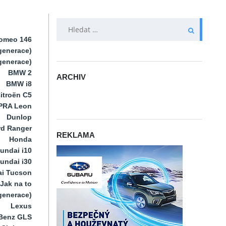
VYHLEDÁVÁNÍ
Romeo 146
generace)
 generace)
BMW 2
ARCHIV
BMW i8
ARCHIV
itroën C5
PRA Leon
Dunlop
rd Ranger
REKLAMA
Honda
undai i10
undai i30
i Tucson
Jak na to
 generace)
Lexus
Benz GLS