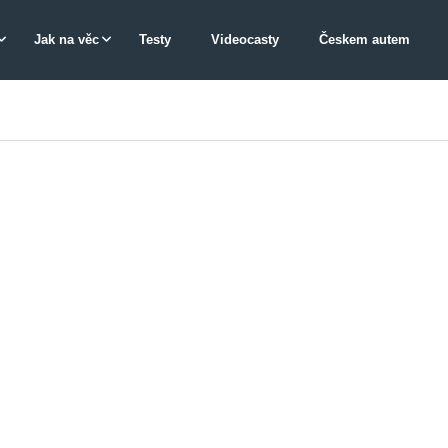
Jak na věc
Testy
Videocasty
Českem autem