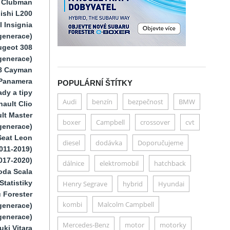
i Clubman
ishi L200
 Insignia
generace)
ugeot 308
 generace)
8 Cayman
Panamera
POPULÁRNÍ ŠTÍTKY
dy a tipy
Audi
benzín
bezpečnost
BMW
ault Clio
lt Master
boxer
Campbell
crossover
cvt
generace)
Seat Leon
diesel
dodávka
Doporučujeme
011-2019)
017-2020)
dálnice
elektromobil
hatchback
oda Scala
Statistiky
Henry Segrave
hybrid
Hyundai
 Forester
kombi
Malcolm Campbell
generace)
generace)
Mercedes-Benz
motor
motorky
uki Vitara