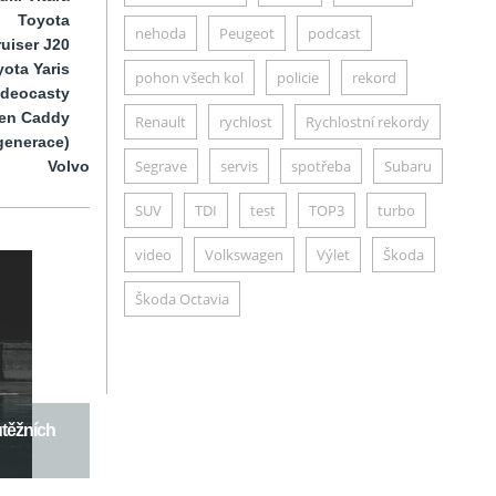
Toyota
nehoda
Peugeot
podcast
uiser J20
ota Yaris
pohon všech kol
policie
rekord
ideocasty
en Caddy
Renault
rychlost
Rychlostní rekordy
generace)
Segrave
servis
spotřeba
Subaru
Volvo
SUV
TDI
test
TOP3
turbo
video
Volkswagen
Výlet
Škoda
Škoda Octavia
utěžních