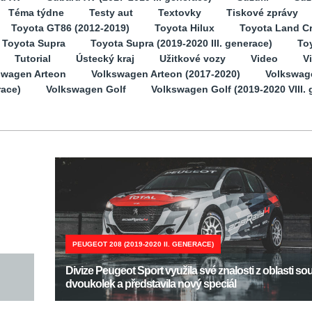
Téma týdne
Testy aut
Textovky
Tiskové zprávy
Toyota GT86 (2012-2019)
Toyota Hilux
Toyota Land Cr
Toyota Supra
Toyota Supra (2019-2020 III. generace)
Toy
Tutorial
Ústecký kraj
Užitkové vozy
Video
V
swagen Arteon
Volkswagen Arteon (2017-2020)
Volkswag
race)
Volkswagen Golf
Volkswagen Golf (2019-2020 VIII. 
PEUGEOT 208 (2019-2020 II. GENERACE)
Divize Peugeot Sport využila své znalosti z oblasti so
dvoukolek a představila nový speciál