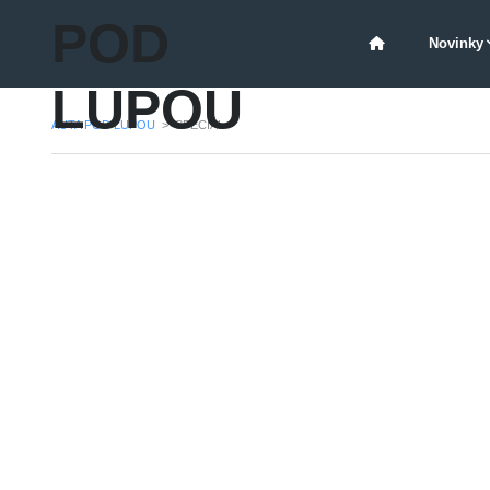
POD
Novinky
LUPOU
AUTA POD LUPOU
>
SPECIÁL