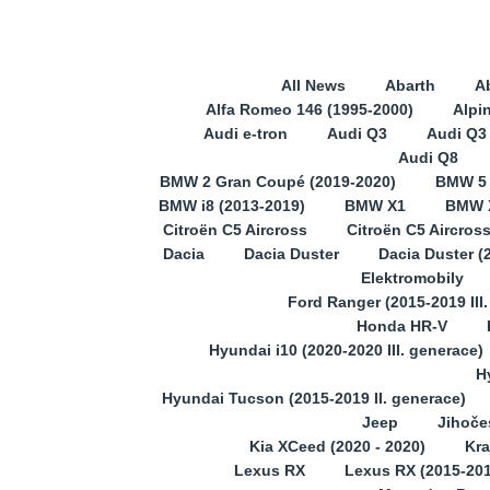
All News
Abarth
A
Alfa Romeo 146 (1995-2000)
Alpi
Audi e-tron
Audi Q3
Audi Q3 
Audi Q8
BMW 2 Gran Coupé (2019-2020)
BMW 5
BMW i8 (2013-2019)
BMW X1
BMW X
Citroën C5 Aircross
Citroën C5 Aircros
Dacia
Dacia Duster
Dacia Duster (
Elektromobily
Ford Ranger (2015-2019 III
Honda HR-V
Hyundai i10 (2020-2020 III. generace)
H
Hyundai Tucson (2015-2019 II. generace)
Jeep
Jihoče
Kia XCeed (2020 - 2020)
Kra
Lexus RX
Lexus RX (2015-201