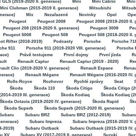
GLS (2019-2020 II. generace)
Mini
Mini Cabrio
Min
Mini Clubman (2015-2019 II. generace)
Mitsubishi
Mitsub
enerace)
Mix
Nezařazené
Novinky
Opel
Opel
Peugeot
Peugeot 2008
Peugeot 2008 (2019-2020 II. 
Peugeot 208 (2019-2020 II. generace)
Peugeot 3008
Pe
Peugeot 5008
Peugeot 508
Peugeot 508 (2018-2020 II.
ot Rifter (2018-2019)
Podcasty
Porsche
Porsche 71
che 911
Porsche 911 (2019-2020 VIII. generace)
Porsche 
race)
Právě testujeme
První dojmy
První jízda
Ra
ult
Renault Captur
Renault Captur (2019 - 2020)
Ren
ault Clio (2019-2020 V. generace)
Renault Espace
Renau
nerace)
Renault Mégane
Renault Mégane (2016-2020 IV. 
Rolls-Royce
Rozhovor
Rychlé zprávy
Seat
Škoda
Škoda 110
Škoda Citigo
Škoda Citigo (2
2014-2019 III. generace)
Škoda Kodiaq
Škoda Kodiaq (2
Škoda Octavia (2019-2020 IV. generace)
Škoda Rapid
Šk
Škoda Superb
Škoda Superb (2015-2020 III. generace)
Subaru
Subaru BRZ
Subaru BRZ (2012-2019)
Subaru
generace)
Subaru Impreza
Subaru Impreza (2016-2020 V. 
4-2019)
Subaru Outback
Subaru Outback (2015-2019 IV. 
u XV
Subaru XV (2017-2019 II. generace)
Suzuki
Suz