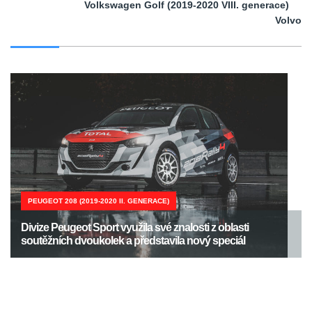
Volkswagen Golf (2019-2020 VIII. generace)
Volvo
PEUGEOT 208 (2019-2020 II. GENERACE)
Divize Peugeot Sport využila své znalosti z oblasti
soutěžních dvoukolek a představila nový speciál