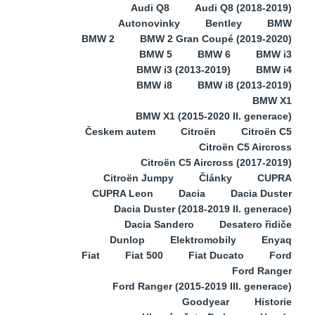
Audi Q8
Audi Q8 (2018-2019)
Autonovinky
Bentley
BMW
BMW 2
BMW 2 Gran Coupé (2019-2020)
BMW 5
BMW 6
BMW i3
BMW i3 (2013-2019)
BMW i4
BMW i8
BMW i8 (2013-2019)
BMW X1
BMW X1 (2015-2020 II. generace)
Českem autem
Citroën
Citroën C5
Citroën C5 Aircross
Citroën C5 Aircross (2017-2019)
Citroën Jumpy
Články
CUPRA
CUPRA Leon
Dacia
Dacia Duster
Dacia Duster (2018-2019 II. generace)
Dacia Sandero
Desatero řidiče
Dunlop
Elektromobily
Enyaq
Fiat
Fiat 500
Fiat Ducato
Ford
Ford Ranger
Ford Ranger (2015-2019 III. generace)
Goodyear
Historie