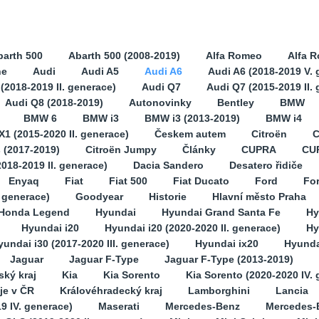
barth 500
Abarth 500 (2008-2019)
Alfa Romeo
Alfa 
ne
Audi
Audi A5
Audi A6
Audi A6 (2018-2019 V. 
(2018-2019 II. generace)
Audi Q7
Audi Q7 (2015-2019 II.
Audi Q8 (2018-2019)
Autonovinky
Bentley
BMW
BMW 6
BMW i3
BMW i3 (2013-2019)
BMW i4
1 (2015-2020 II. generace)
Českem autem
Citroën
C
s (2017-2019)
Citroën Jumpy
Články
CUPRA
CU
2018-2019 II. generace)
Dacia Sandero
Desatero řidiče
Enyaq
Fiat
Fiat 500
Fiat Ducato
Ford
Fo
. generace)
Goodyear
Historie
Hlavní město Praha
Honda Legend
Hyundai
Hyundai Grand Santa Fe
Hy
Hyundai i20
Hyundai i20 (2020-2020 II. generace)
Hy
yundai i30 (2017-2020 III. generace)
Hyundai ix20
Hyunda
Jaguar
Jaguar F-Type
Jaguar F-Type (2013-2019)
ský kraj
Kia
Kia Sorento
Kia Sorento (2020-2020 IV.
je v ČR
Královéhradecký kraj
Lamborghini
Lancia
9 IV. generace)
Maserati
Mercedes-Benz
Mercedes-