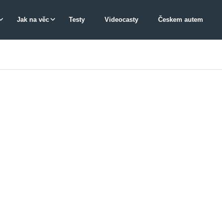
Jak na věc
Testy
Videocasty
Českem autem