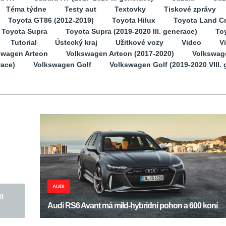
Téma týdne
Testy aut
Textovky
Tiskové zprávy
Toyota GT86 (2012-2019)
Toyota Hilux
Toyota Land Cr
Toyota Supra
Toyota Supra (2019-2020 III. generace)
Toy
Tutorial
Ústecký kraj
Užitkové vozy
Video
V
swagen Arteon
Volkswagen Arteon (2017-2020)
Volkswag
race)
Volkswagen Golf
Volkswagen Golf (2019-2020 VIII. 
AUDI
m
Audi RS6 Avant má mild-hybridní pohon a 600 koní