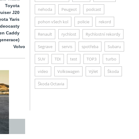
Toyota
nehoda
Peugeot
podcast
uiser J20
ota Yaris
pohon všech kol
policie
rekord
ideocasty
en Caddy
Renault
rychlost
Rychlostní rekordy
generace)
Segrave
servis
spotřeba
Subaru
Volvo
SUV
TDI
test
TOP3
turbo
video
Volkswagen
Výlet
Škoda
Škoda Octavia