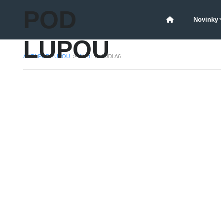
POD
Novinky
LUPOU
AUTA POD LUPOU
>
AUDI
>
AUDI A6