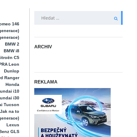
VYHLEDÁVÁNÍ
Romeo 146
generace)
 generace)
BMW 2
ARCHIV
BMW i8
ARCHIV
itroën C5
PRA Leon
Dunlop
rd Ranger
REKLAMA
Honda
undai i10
undai i30
i Tucson
Jak na to
 generace)
Lexus
Benz GLS