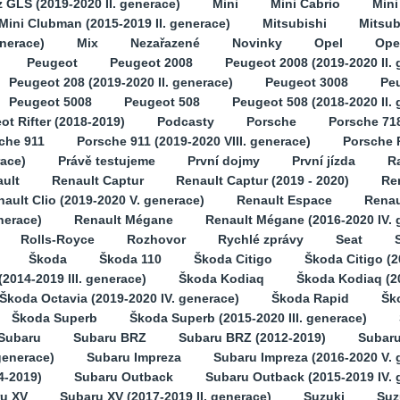
GLS (2019-2020 II. generace)
Mini
Mini Cabrio
Min
Mini Clubman (2015-2019 II. generace)
Mitsubishi
Mitsub
enerace)
Mix
Nezařazené
Novinky
Opel
Opel
Peugeot
Peugeot 2008
Peugeot 2008 (2019-2020 II. 
Peugeot 208 (2019-2020 II. generace)
Peugeot 3008
Pe
Peugeot 5008
Peugeot 508
Peugeot 508 (2018-2020 II.
ot Rifter (2018-2019)
Podcasty
Porsche
Porsche 71
che 911
Porsche 911 (2019-2020 VIII. generace)
Porsche 
race)
Právě testujeme
První dojmy
První jízda
Ra
ult
Renault Captur
Renault Captur (2019 - 2020)
Ren
ault Clio (2019-2020 V. generace)
Renault Espace
Renau
nerace)
Renault Mégane
Renault Mégane (2016-2020 IV. 
Rolls-Royce
Rozhovor
Rychlé zprávy
Seat
Škoda
Škoda 110
Škoda Citigo
Škoda Citigo (2
2014-2019 III. generace)
Škoda Kodiaq
Škoda Kodiaq (2
Škoda Octavia (2019-2020 IV. generace)
Škoda Rapid
Šk
Škoda Superb
Škoda Superb (2015-2020 III. generace)
Subaru
Subaru BRZ
Subaru BRZ (2012-2019)
Subaru
generace)
Subaru Impreza
Subaru Impreza (2016-2020 V. 
4-2019)
Subaru Outback
Subaru Outback (2015-2019 IV. 
u XV
Subaru XV (2017-2019 II. generace)
Suzuki
Suz