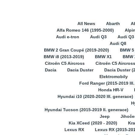
All News
Abarth
A
Alfa Romeo 146 (1995-2000)
Alpi
Audi e-tron
Audi Q3
Audi Q3 
Audi Q8
BMW 2 Gran Coupé (2019-2020)
BMW 5
BMW i8 (2013-2019)
BMW X1
BMW X
Citroën C5 Aircross
Citroën C5 Aircros
Dacia
Dacia Duster
Dacia Duster (
Elektromobily
Ford Ranger (2015-2019 III
Honda HR-V
Hyundai i10 (2020-2020 III. generace)
H
Hyundai Tucson (2015-2019 II. generace)
Jeep
Jihoče
Kia XCeed (2020 - 2020)
Kra
Lexus RX
Lexus RX (2015-201