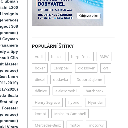
i Clubman
ishi L200
 Insignia
generace)
ugeot 308
 generace)
8 Cayman
Panamera
POPULÁRNÍ ŠTÍTKY
dy a tipy
Audi
benzín
bezpečnost
BMW
ault Clio
lt Master
boxer
Campbell
crossover
cvt
generace)
Seat Leon
diesel
dodávka
Doporučujeme
011-2019)
017-2020)
dálnice
elektromobil
hatchback
oda Scala
Statistiky
Henry Segrave
hybrid
Hyundai
 Forester
kombi
Malcolm Campbell
generace)
generace)
Mercedes-Benz
motor
motorky
uki Vitara