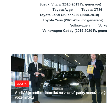
Suzuki Vitara (2015-2019 IV. generace)
Toyota Aygo
Toyota GT86
Toyota Land Cruiser J20 (2008-2019)
Toyota Yaris (2020-2028 IV. generace)
Volkswagen
Volk
Volkswagen Caddy (2015-2020 IV. gene
AUDI A6
Audi A6 je podle odborníků na vozové parky manažerský
vozem roku