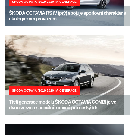
ŠKODA OCTAVIA (2019-2020 IV. GENERACE)
ŠKODA OCTAVIA RS iV (prý) spojuje sportovní charakter s
ekologickým provozem
ŠKODA OCTAVIA (2019-2020 IV. GENERACE)
Třetí generace modelu ŠKODA OCTAVIA COMBI je ve
dvou verzích speciálně určená pro český trh