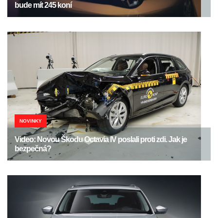
bude mít 245 koní
NOVINKY
Video: Novou Škodu Octavia IV poslali proti zdi. Jak je
bezpečná?