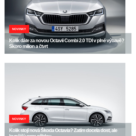
NOVINKY
Kolik dáte za novou Octavii Combi 2.0 TDI v plné výbavě?
Skoro milion a čtvrt
NOVINKY
Kolik stojí nová Škoda Octavia? Zatím docela dost, ale