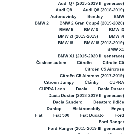
Audi Q7 (2015-2019 II. generace)
Audi Q8
Audi Q8 (2018-2019)
Autonovinky
Bentley
BMW
BMW 2
BMW 2 Gran Coupé (2019-2020)
BMW 5
BMW 6
BMW i3
BMW i3 (2013-2019)
BMW i4
BMW i8
BMW i8 (2013-2019)
BMW X1
BMW X1 (2015-2020 II. generace)
Českem autem
Citroën
Citroën C5
Citroën C5 Aircross
Citroën C5 Aircross (2017-2019)
Citroën Jumpy
Články
CUPRA
CUPRA Leon
Dacia
Dacia Duster
Dacia Duster (2018-2019 II. generace)
Dacia Sandero
Desatero řidiče
Dunlop
Elektromobily
Enyaq
Fiat
Fiat 500
Fiat Ducato
Ford
Ford Ranger
Ford Ranger (2015-2019 III. generace)