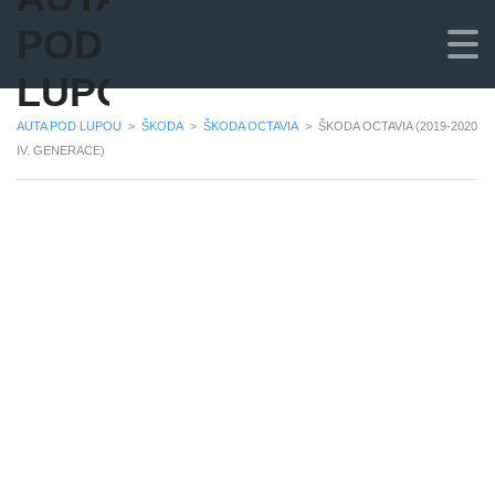
POD
LUPOU
AUTA POD LUPOU
>
ŠKODA
>
ŠKODA OCTAVIA
>
ŠKODA OCTAVIA (2019-2020
IV. GENERACE)