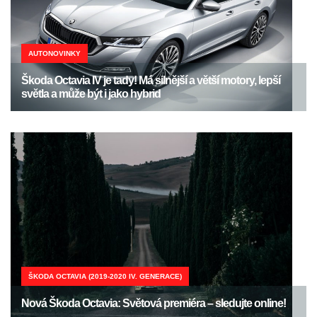
AUTONOVINKY
Škoda Octavia IV je tady! Má silnější a větší motory, lepší
světla a může být i jako hybrid
ŠKODA OCTAVIA (2019-2020 IV. GENERACE)
Nová Škoda Octavia: Světová premiéra – sledujte online!