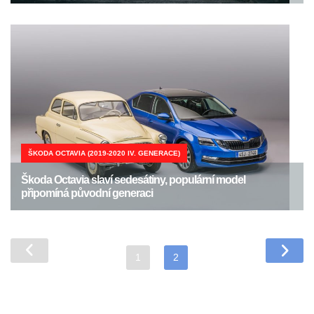
ŠKODA OCTAVIA (2019-2020 IV. GENERACE)
Škoda Octavia slaví sedesátiny, populární model
připomíná původní generaci
1
2