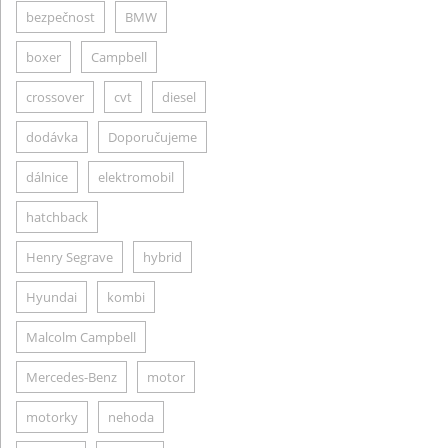
bezpečnost
BMW
boxer
Campbell
crossover
cvt
diesel
dodávka
Doporučujeme
dálnice
elektromobil
hatchback
Henry Segrave
hybrid
Hyundai
kombi
Malcolm Campbell
Mercedes-Benz
motor
motorky
nehoda