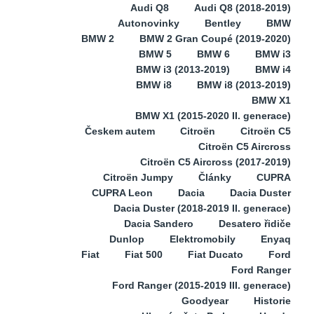
Audi Q8
Audi Q8 (2018-2019)
Autonovinky
Bentley
BMW
BMW 2
BMW 2 Gran Coupé (2019-2020)
BMW 5
BMW 6
BMW i3
BMW i3 (2013-2019)
BMW i4
BMW i8
BMW i8 (2013-2019)
BMW X1
BMW X1 (2015-2020 II. generace)
Českem autem
Citroën
Citroën C5
Citroën C5 Aircross
Citroën C5 Aircross (2017-2019)
Citroën Jumpy
Články
CUPRA
CUPRA Leon
Dacia
Dacia Duster
Dacia Duster (2018-2019 II. generace)
Dacia Sandero
Desatero řidiče
Dunlop
Elektromobily
Enyaq
Fiat
Fiat 500
Fiat Ducato
Ford
Ford Ranger
Ford Ranger (2015-2019 III. generace)
Goodyear
Historie