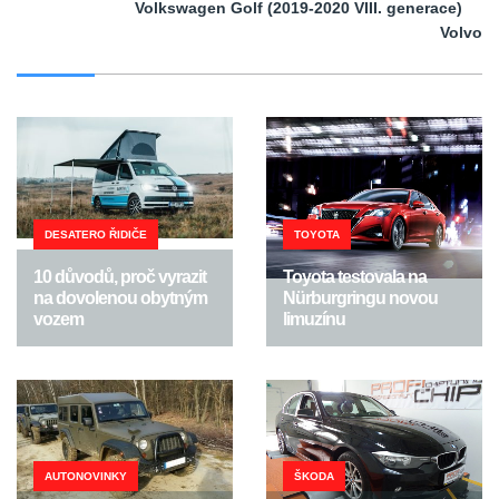
Volkswagen Golf (2019-2020 VIII. generace)
Volvo
DESATERO ŘIDIČE
TOYOTA
10 důvodů, proč vyrazit
Toyota testovala na
na dovolenou obytným
Nürburgringu novou
vozem
limuzínu
AUTONOVINKY
ŠKODA