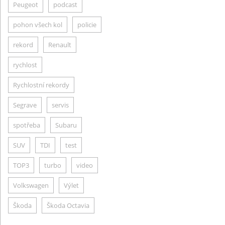
Peugeot
podcast
pohon všech kol
policie
rekord
Renault
rychlost
Rychlostní rekordy
Segrave
servis
spotřeba
Subaru
SUV
TDI
test
TOP3
turbo
video
Volkswagen
Výlet
Škoda
Škoda Octavia