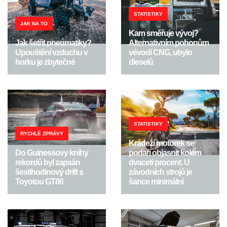
STATISTIKY
JAK NA TO
Kam směřuje vývoj?
Jak šetřit pneumatiky?
Alternativním pohonům
Upouštění vzduchu v
vévodí CNG, ubylo
horku je zbytečné
dieselů
STATISTIKY
RYCHLÉ ZPRÁVY
Krádeží motorek se
Do Guinessovy knihy
podaří objasnit kolem
rekordů byl zapsán
dvaceti procent. U
šestihodinový drift s
závodních strojů je
Toyotou GT86
šance minimální