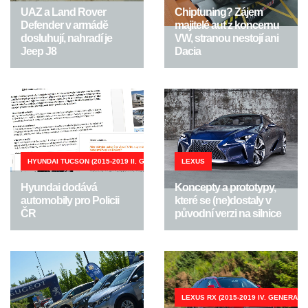
UAZ a Land Rover
Chiptuning? Zájem
Defender v armádě
majitelé aut z koncernu
dosluhují, nahradí je
VW, stranou nestojí ani
Jeep J8
Dacia
HYUNDAI TUCSON (2015-2019 II. GENERACE)
LEXUS
Hyundai dodává
Koncepty a prototypy,
automobily pro Policii
které se (ne)dostaly v
ČR
původní verzi na silnice
LEXUS RX (2015-2019 IV. GENERACE