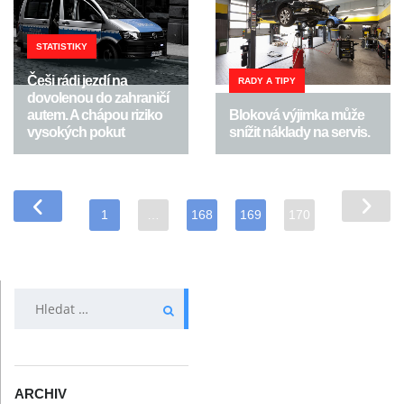
STATISTIKY
Češi rádi jezdí na
RADY A TIPY
dovolenou do zahraničí
autem. A chápou riziko
Bloková výjimka může
vysokých pokut
snížit náklady na servis.
1
…
168
169
170
VYHLEDÁVÁNÍ
ARCHIV